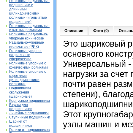
Роликовые радиальные
подшипники с
длинными
цилиндрическими
роликами (игольчатые
подшипники)
Роликовые радиальные
с витыми роликами
Описание
Фото (0)
Отзывы
Роликовые радиально-
упорные конические
Это шариковый 
Радиально-упорные
игольчатые (РИК)
Роликовые упорно-
основного констр
радиальные
сферические
Универсальный -
Роликовые упорные с
коническими роликами
нагрузки за счет
Роликовые упорные с
короткими
цилиндрическими
почти равен раз
роликами
Подшипники
степени), благод
скольжения
(шарнирные)
Корпусные подшипники
шарикоподшипник
Втулки для
подшипников
Этот крупногаба
Линейные подшипники
Ступичные подшипники
Шарики от
узлы машин и ме
подшипников
Ролики от подшипников