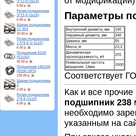
от модификации)
3*13,8 (3х14)
6.00 р.
Ролик подшипника
Параметры п
3*15,8 (3х16)
6.00 р.
Шарик подшипника
12,303
Внутренний диаметр, мм
190
20.00 р.
Наружный диаметр, мм
340
Ролик подшипника
Ширина, мм
55
2,5*9,8 (2,5х10)
Масса, кг
23,3
6.00 р.
Динамическая
Подшипник 8100
255
грузоподъемность, кН
(51100)
42.00 р.
Номинальная частота
2000
Подшипник 180206
вращения, 1/мин
(6206-2RS)
Соответствует ГО
135.00 р.
Шарик подшипника
2
Как и все прочие
2.00 р.
Ролик подшипника
2*9,8 (2х10)
подшипник 238
м
6.00 р.
необходимо зарег
указанным на са