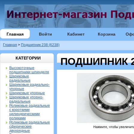
Главная
Войти
Кабинет
Корзина
Оф
Главная
>
Подшипник 238 (6238)
КАТЕГОРИИ
ПОДШИПНИК 23
Высокоточные
подшипники шпинделя
Шариковые
радиальные
Шариковые радиально-
упорные
Шариковые упорные
Шариковые упорно-
радиальные
Роликовые радиальные
с короткими
цилиндрическими
роликами
Роликовые радиальные
сферические
Нажмите, чтобы увеличит
двухрядные