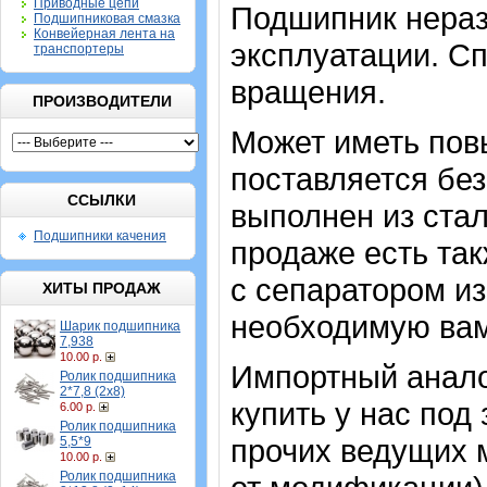
Приводные цепи
Подшипник нераз
Подшипниковая смазка
Конвейерная лента на
эксплуатации. Сп
транспортеры
вращения.
ПРОИЗВОДИТЕЛИ
Может иметь пов
поставляется без
ССЫЛКИ
выполнен из стал
Подшипники качения
продаже есть та
с сепаратором и
ХИТЫ ПРОДАЖ
необходимую вам
Шарик подшипника
7,938
10.00 р.
Импортный аналог
Ролик подшипника
2*7,8 (2х8)
купить у нас под
6.00 р.
Ролик подшипника
прочих ведущих м
5,5*9
10.00 р.
Ролик подшипника