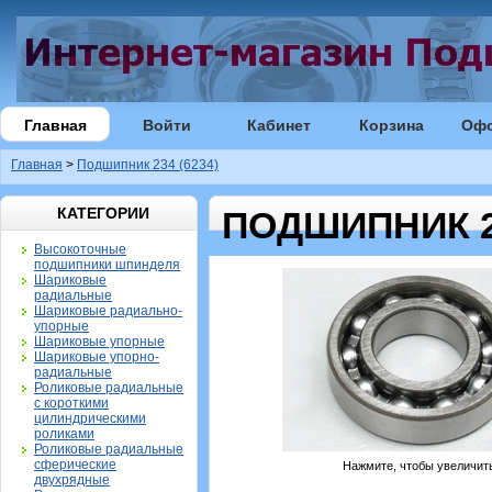
Главная
Войти
Кабинет
Корзина
Оф
Главная
>
Подшипник 234 (6234)
КАТЕГОРИИ
ПОДШИПНИК 23
Высокоточные
подшипники шпинделя
Шариковые
радиальные
Шариковые радиально-
упорные
Шариковые упорные
Шариковые упорно-
радиальные
Роликовые радиальные
с короткими
цилиндрическими
роликами
Роликовые радиальные
сферические
Нажмите, чтобы увеличит
двухрядные