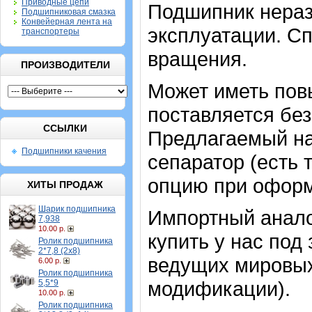
Приводные цепи
Подшипник нераз
Подшипниковая смазка
Конвейерная лента на
эксплуатации. Сп
транспортеры
вращения.
ПРОИЗВОДИТЕЛИ
Может иметь пов
поставляется без 
ССЫЛКИ
Предлагаемый на
Подшипники качения
сепаратор (есть 
опцию при оформ
ХИТЫ ПРОДАЖ
Шарик подшипника
Импортный аналог
7,938
10.00 р.
купить у нас под
Ролик подшипника
2*7,8 (2х8)
ведущих мировых 
6.00 р.
Ролик подшипника
модификации).
5,5*9
10.00 р.
Ролик подшипника