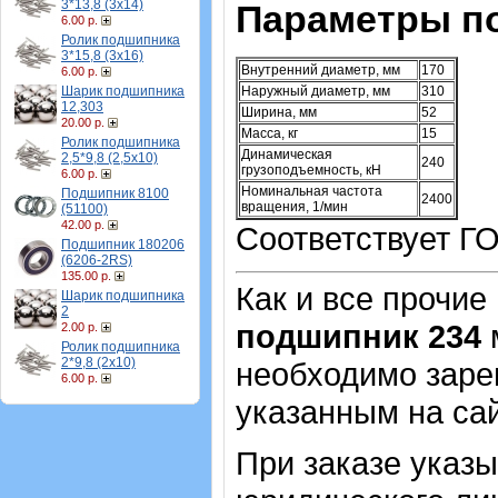
3*13,8 (3х14)
Параметры п
6.00 р.
Ролик подшипника
3*15,8 (3х16)
Внутренний диаметр, мм
170
6.00 р.
Шарик подшипника
Наружный диаметр, мм
310
12,303
Ширина, мм
52
20.00 р.
Масса, кг
15
Ролик подшипника
Динамическая
2,5*9,8 (2,5х10)
240
грузоподъемность, кН
6.00 р.
Номинальная частота
Подшипник 8100
2400
вращения, 1/мин
(51100)
42.00 р.
Соответствует ГО
Подшипник 180206
(6206-2RS)
135.00 р.
Как и все прочие
Шарик подшипника
2
подшипник 234
м
2.00 р.
Ролик подшипника
2*9,8 (2х10)
необходимо зарег
6.00 р.
указанным на са
При заказе указ