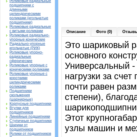
Роликовые радиальные
подшипники с
длинными
цилиндрическими
роликами (игольчатые
подшипники)
Роликовые радиальные
с витыми роликами
Описание
Фото (0)
Отзывы
Роликовые радиально-
упорные конические
Это шариковый 
Радиально-упорные
игольчатые (РИК)
Роликовые упорно-
основного констр
радиальные
сферические
Универсальный -
Роликовые упорные с
коническими роликами
нагрузки за счет
Роликовые упорные с
короткими
цилиндрическими
почти равен раз
роликами
Подшипники
степени), благод
скольжения
(шарнирные)
Корпусные подшипники
шарикоподшипник
Втулки для
подшипников
Этот крупногаба
Линейные подшипники
Ступичные подшипники
Шарики от
узлы машин и ме
подшипников
Ролики от подшипников