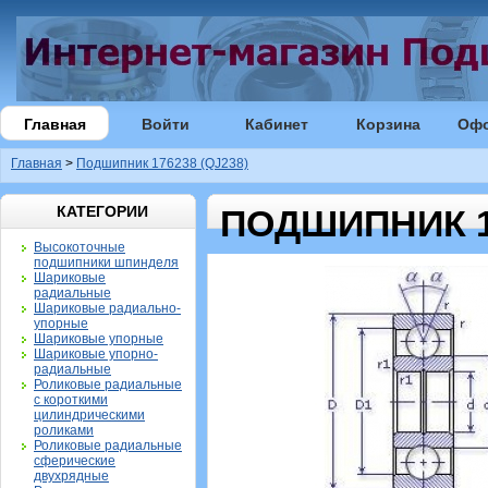
Главная
Войти
Кабинет
Корзина
Оф
Главная
>
Подшипник 176238 (QJ238)
КАТЕГОРИИ
ПОДШИПНИК 17
Высокоточные
подшипники шпинделя
Шариковые
радиальные
Шариковые радиально-
упорные
Шариковые упорные
Шариковые упорно-
радиальные
Роликовые радиальные
с короткими
цилиндрическими
роликами
Роликовые радиальные
сферические
двухрядные