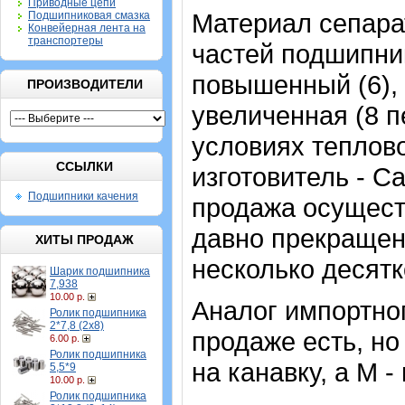
Приводные цепи
Материал сепарат
Подшипниковая смазка
Конвейерная лента на
транспортеры
частей подшипник
повышенный (6), 
ПРОИЗВОДИТЕЛИ
увеличенная (8 п
условиях теплов
ССЫЛКИ
изготовитель - С
Подшипники качения
продажа осущест
давно прекращен
ХИТЫ ПРОДАЖ
несколько десятк
Шарик подшипника
7,938
10.00 р.
Аналог импортно
Ролик подшипника
2*7,8 (2х8)
продаже есть, но
6.00 р.
Ролик подшипника
на канавку, а M 
5,5*9
10.00 р.
Ролик подшипника