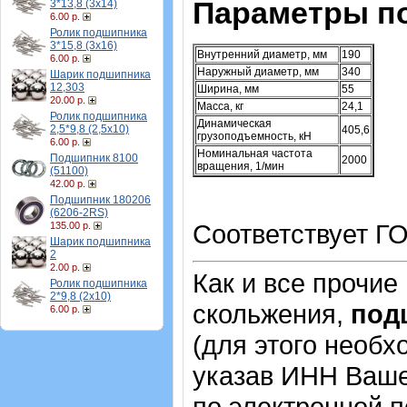
Параметры п
3*13,8 (3х14)
6.00 р.
Ролик подшипника
3*15,8 (3х16)
Внутренний диаметр, мм
190
6.00 р.
Наружный диаметр, мм
340
Шарик подшипника
12,303
Ширина, мм
55
20.00 р.
Масса, кг
24,1
Ролик подшипника
Динамическая
2,5*9,8 (2,5х10)
405,6
грузоподъемность, кН
6.00 р.
Номинальная частота
Подшипник 8100
2000
вращения, 1/мин
(51100)
42.00 р.
Подшипник 180206
(6206-2RS)
Соответствует ГО
135.00 р.
Шарик подшипника
2
2.00 р.
Как и все прочие
Ролик подшипника
2*9,8 (2х10)
скольжения,
под
6.00 р.
(для этого необх
указав ИНН Ваше
по электронной п