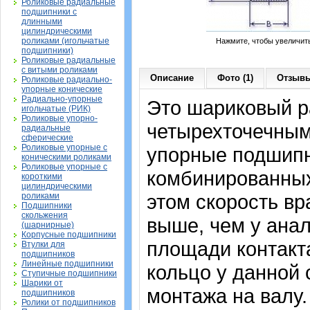
Роликовые радиальные
подшипники с
длинными
цилиндрическими
роликами (игольчатые
Нажмите, чтобы увеличит
подшипники)
Роликовые радиальные
с витыми роликами
Описание
Фото (1)
Отзывы
Роликовые радиально-
упорные конические
Радиально-упорные
Это шариковый р
игольчатые (РИК)
Роликовые упорно-
четырехточечным 
радиальные
сферические
Роликовые упорные с
упорные подшипн
коническими роликами
Роликовые упорные с
комбинированных
короткими
цилиндрическими
этом скорость вр
роликами
Подшипники
скольжения
выше, чем у анал
(шарнирные)
Корпусные подшипники
площади контакта
Втулки для
подшипников
Линейные подшипники
кольцо у данной
Ступичные подшипники
Шарики от
монтажа на валу.
подшипников
Ролики от подшипников