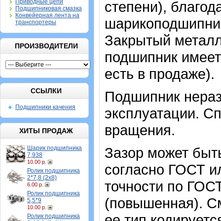
Приводные цепи
степени), благод
Подшипниковая смазка
Конвейерная лента на
шарикоподшипник
транспортеры
Закрытый метал
ПРОИЗВОДИТЕЛИ
подшипник имеет 
есть в продаже).
ССЫЛКИ
Подшипник нераз
Подшипники качения
эксплуатации. Сп
вращения.
ХИТЫ ПРОДАЖ
Шарик подшипника
Зазор может быт
7,938
10.00 р.
согласно ГОСТ и
Ролик подшипника
2*7,8 (2х8)
точности по ГОСТ
6.00 р.
Ролик подшипника
(повышенная). С
5,5*9
10.00 р.
ее тип кодируетс
Ролик подшипника