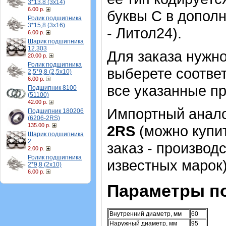
3*13,8 (3х14)
6.00 р.
буквы С в допол
Ролик подшипника
3*15,8 (3х16)
- Литол24).
6.00 р.
Шарик подшипника
12,303
Для заказа нужн
20.00 р.
Ролик подшипника
выберете соотве
2,5*9,8 (2,5х10)
6.00 р.
все указанные п
Подшипник 8100
(51100)
42.00 р.
Импортный аналог
Подшипник 180206
(6206-2RS)
135.00 р.
2RS
(можно купит
Шарик подшипника
2
заказ - производ
2.00 р.
Ролик подшипника
известных марок)
2*9,8 (2х10)
6.00 р.
Параметры п
Внутренний диаметр, мм
60
Наружный диаметр, мм
95