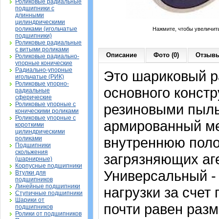
Роликовые радиальные
подшипники с
длинными
цилиндрическими
роликами (игольчатые
Нажмите, чтобы увеличит
подшипники)
Роликовые радиальные
с витыми роликами
Описание
Фото (0)
Отзывы
Роликовые радиально-
упорные конические
Радиально-упорные
Это шариковый 
игольчатые (РИК)
Роликовые упорно-
основного констр
радиальные
сферические
Роликовые упорные с
резиновыми пыль
коническими роликами
Роликовые упорные с
армированный ме
короткими
цилиндрическими
внутреннюю поло
роликами
Подшипники
скольжения
загрязняющих аге
(шарнирные)
Корпусные подшипники
Универсальный -
Втулки для
подшипников
Линейные подшипники
нагрузки за счет
Ступичные подшипники
Шарики от
почти равен раз
подшипников
Ролики от подшипников