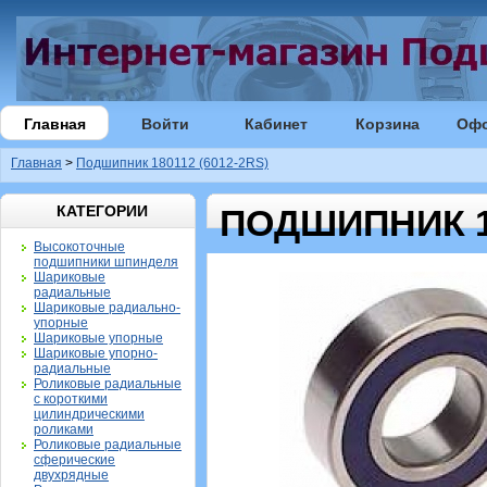
Главная
Войти
Кабинет
Корзина
Оф
Главная
>
Подшипник 180112 (6012-2RS)
КАТЕГОРИИ
ПОДШИПНИК 18
Высокоточные
подшипники шпинделя
Шариковые
радиальные
Шариковые радиально-
упорные
Шариковые упорные
Шариковые упорно-
радиальные
Роликовые радиальные
с короткими
цилиндрическими
роликами
Роликовые радиальные
сферические
двухрядные