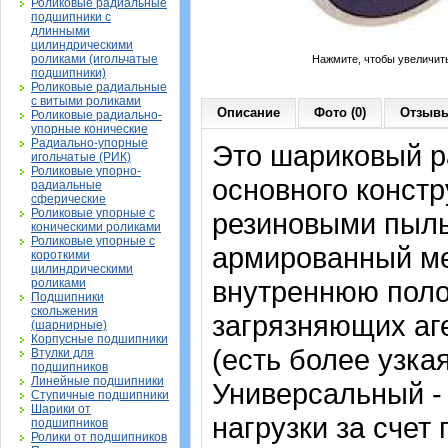
Роликовые радиальные
подшипники с
длинными
цилиндрическими
роликами (игольчатые
Нажмите, чтобы увеличит
подшипники)
Роликовые радиальные
с витыми роликами
Описание
Фото (0)
Отзывы
Роликовые радиально-
упорные конические
Радиально-упорные
Это шариковый 
игольчатые (РИК)
Роликовые упорно-
основного констр
радиальные
сферические
Роликовые упорные с
резиновыми пыль
коническими роликами
Роликовые упорные с
армированный ме
короткими
цилиндрическими
внутреннюю поло
роликами
Подшипники
скольжения
загрязняющих аге
(шарнирные)
Корпусные подшипники
(есть более узка
Втулки для
подшипников
Линейные подшипники
Универсальный -
Ступичные подшипники
Шарики от
нагрузки за счет
подшипников
Ролики от подшипников