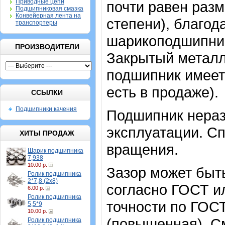
Приводные цепи
почти равен раз
Подшипниковая смазка
Конвейерная лента на
степени), благод
транспортеры
шарикоподшипник
ПРОИЗВОДИТЕЛИ
Закрытый метал
подшипник имеет 
есть в продаже).
ССЫЛКИ
Подшипники качения
Подшипник нераз
эксплуатации. Сп
ХИТЫ ПРОДАЖ
вращения.
Шарик подшипника
7,938
10.00 р.
Зазор может быт
Ролик подшипника
2*7,8 (2х8)
согласно ГОСТ и
6.00 р.
Ролик подшипника
точности по ГОСТ
5,5*9
10.00 р.
(повышенная). С
Ролик подшипника