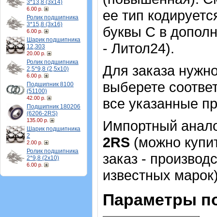
3*13,8 (3х14)
6.00 р.
ее тип кодируетс
Ролик подшипника
3*15,8 (3х16)
буквы С в допол
6.00 р.
Шарик подшипника
- Литол24).
12,303
20.00 р.
Ролик подшипника
Для заказа нужн
2,5*9,8 (2,5х10)
6.00 р.
выберете соотве
Подшипник 8100
(51100)
42.00 р.
все указанные п
Подшипник 180206
(6206-2RS)
135.00 р.
Импортный аналог
Шарик подшипника
2
2RS
(можно купит
2.00 р.
Ролик подшипника
заказ - производ
2*9,8 (2х10)
6.00 р.
известных марок)
Параметры п