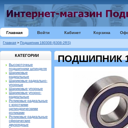
Главная
Войти
Кабинет
Корзина
Оф
Главная
>
Подшипник 180308 (6308-2RS)
КАТЕГОРИИ
ПОДШИПНИК 18
Высокоточные
подшипники шпинделя
Шариковые
радиальные
Шариковые радиально-
упорные
Шариковые упорные
Шариковые упорно-
радиальные
Роликовые радиальные
с короткими
цилиндрическими
роликами
Роликовые радиальные
сферические
двухрядные