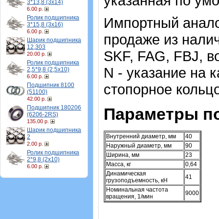
указанная по ум
3*13,8 (3х14)
6.00 р.
Ролик подшипника
Импортный аналог
3*15,8 (3х16)
6.00 р.
продаже из налич
Шарик подшипника
12,303
SKF, FAG, FBJ, в
20.00 р.
Ролик подшипника
N - указание на к
2,5*9,8 (2,5х10)
6.00 р.
стопорное кольцо
Подшипник 8100
(51100)
42.00 р.
Подшипник 180206
Параметры п
(6206-2RS)
135.00 р.
Шарик подшипника
Внутренний диаметр, мм
40
2
2.00 р.
Наружный диаметр, мм
90
Ролик подшипника
Ширина, мм
23
2*9,8 (2х10)
Масса, кг
0,64
6.00 р.
Динамическая
41
грузоподъемность, кН
Номинальная частота
9000
вращения, 1/мин