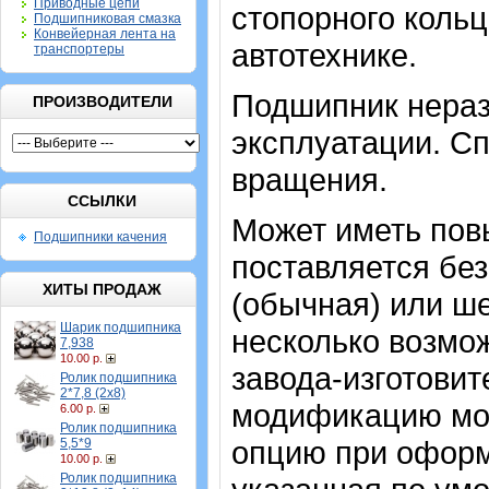
Приводные цепи
стопорного кольц
Подшипниковая смазка
Конвейерная лента на
автотехнике.
транспортеры
Подшипник нераз
ПРОИЗВОДИТЕЛИ
эксплуатации. Сп
вращения.
ССЫЛКИ
Может иметь пов
Подшипники качения
поставляется без
ХИТЫ ПРОДАЖ
(обычная) или ш
Шарик подшипника
несколько возмо
7,938
10.00 р.
завода-изготови
Ролик подшипника
2*7,8 (2х8)
модификацию мо
6.00 р.
Ролик подшипника
опцию при оформ
5,5*9
10.00 р.
Ролик подшипника