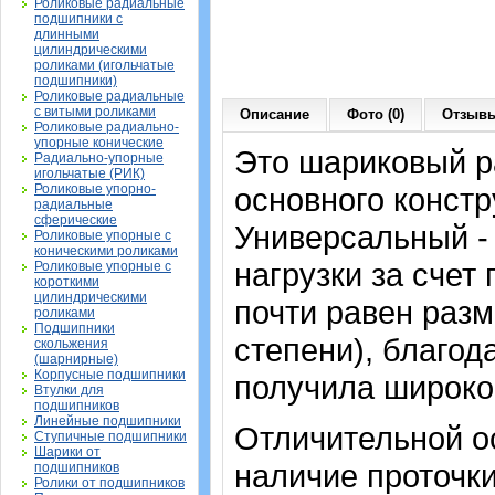
Роликовые радиальные
подшипники с
длинными
цилиндрическими
роликами (игольчатые
подшипники)
Роликовые радиальные
с витыми роликами
Описание
Фото (0)
Отзывы
Роликовые радиально-
упорные конические
Это шариковый 
Радиально-упорные
игольчатые (РИК)
Роликовые упорно-
основного констр
радиальные
сферические
Универсальный -
Роликовые упорные с
коническими роликами
нагрузки за счет
Роликовые упорные с
короткими
цилиндрическими
почти равен раз
роликами
Подшипники
степени), благод
скольжения
(шарнирные)
Корпусные подшипники
получила широко
Втулки для
подшипников
Линейные подшипники
Отличительной о
Ступичные подшипники
Шарики от
наличие проточк
подшипников
Ролики от подшипников