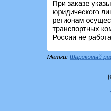
При заказе указ
юридического лиц
регионам осущес
транспортных ком
России не работ
Метки:
Шариковый ра