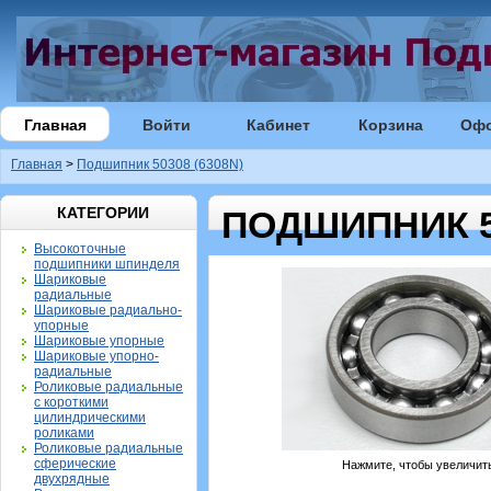
Главная
Войти
Кабинет
Корзина
Оф
Главная
>
Подшипник 50308 (6308N)
КАТЕГОРИИ
ПОДШИПНИК 50
Высокоточные
подшипники шпинделя
Шариковые
радиальные
Шариковые радиально-
упорные
Шариковые упорные
Шариковые упорно-
радиальные
Роликовые радиальные
с короткими
цилиндрическими
роликами
Роликовые радиальные
сферические
Нажмите, чтобы увеличит
двухрядные