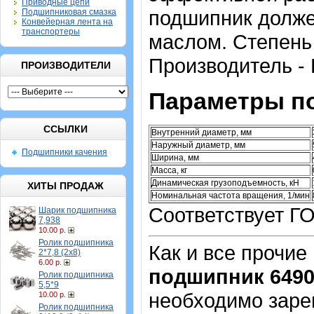
Приводные цепи
подшипник долж
Подшипниковая смазка
Конвейерная лента на
транспортеры
маслом.
Степень 
Производитель - 
ПРОИЗВОДИТЕЛИ
Параметры п
ССЫЛКИ
Внутренний диаметр, мм
Наружный диаметр, мм
Подшипники качения
Ширина, мм
Масса, кг
Динамическая грузоподъемность, кН
ХИТЫ ПРОДАЖ
Номинальная частота вращения, 1/мин
Соответствует Г
Шарик подшипника
7,938
10.00 р.
Ролик подшипника
Как и все прочие
2*7,8 (2х8)
6.00 р.
подшипник 649
Ролик подшипника
5,5*9
необходимо зарег
10.00 р.
Ролик подшипника