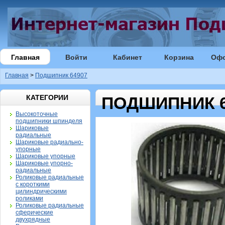
Главная
Войти
Кабинет
Корзина
Оф
Главная
>
Подшипник 64907
КАТЕГОРИИ
ПОДШИПНИК 6
Высокоточные
подшипники шпинделя
Шариковые
радиальные
Шариковые радиально-
упорные
Шариковые упорные
Шариковые упорно-
радиальные
Роликовые радиальные
с короткими
цилиндрическими
роликами
Роликовые радиальные
сферические
двухрядные