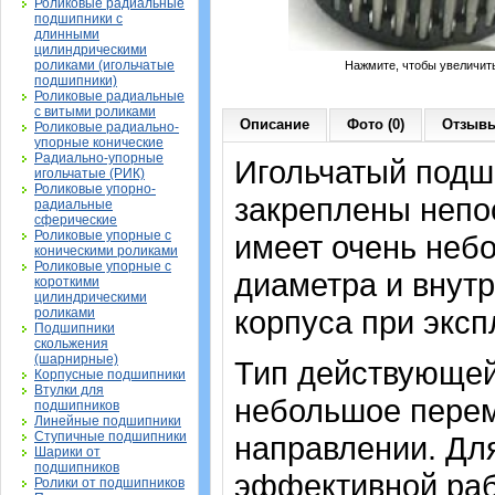
Роликовые радиальные
подшипники с
длинными
цилиндрическими
роликами (игольчатые
Нажмите, чтобы увеличит
подшипники)
Роликовые радиальные
с витыми роликами
Описание
Фото (0)
Отзывы
Роликовые радиально-
упорные конические
Радиально-упорные
Игольчатый подши
игольчатые (РИК)
Роликовые упорно-
закреплены непо
радиальные
сферические
Роликовые упорные с
имеет очень неб
коническими роликами
Роликовые упорные с
диаметра и внут
короткими
цилиндрическими
корпуса при экс
роликами
Подшипники
скольжения
(шарнирные)
Тип действующей
Корпусные подшипники
Втулки для
небольшое перем
подшипников
Линейные подшипники
Ступичные подшипники
направлении. Дл
Шарики от
подшипников
эффективной раб
Ролики от подшипников