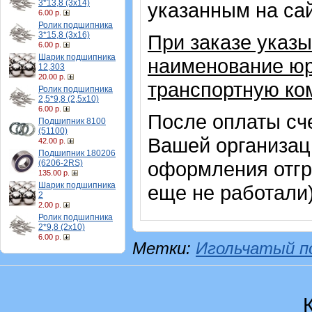
3*13,8 (3х14)
указанным на са
6.00 р.
Ролик подшипника
3*15,8 (3х16)
При заказе указы
6.00 р.
Шарик подшипника
наименование юр
12,303
20.00 р.
транспортную ко
Ролик подшипника
2,5*9,8 (2,5х10)
6.00 р.
После оплаты сч
Подшипник 8100
(51100)
Вашей организац
42.00 р.
Подшипник 180206
оформления отгр
(6206-2RS)
135.00 р.
Шарик подшипника
еще не работали
2
2.00 р.
Ролик подшипника
2*9,8 (2х10)
6.00 р.
Метки:
Игольчатый п