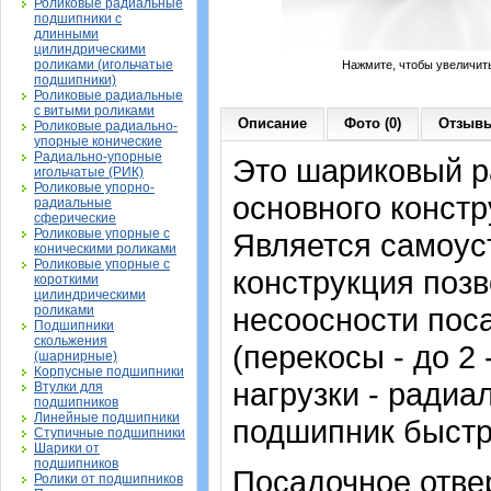
Роликовые радиальные
подшипники с
длинными
цилиндрическими
роликами (игольчатые
Нажмите, чтобы увеличит
подшипники)
Роликовые радиальные
с витыми роликами
Описание
Фото (0)
Отзывы
Роликовые радиально-
упорные конические
Радиально-упорные
Это шариковый 
игольчатые (РИК)
Роликовые упорно-
основного констр
радиальные
сферические
Роликовые упорные с
Является самоу
коническими роликами
Роликовые упорные с
конструкция позв
короткими
цилиндрическими
несоосности пос
роликами
Подшипники
скольжения
(перекосы - до 2
(шарнирные)
Корпусные подшипники
нагрузки - радиа
Втулки для
подшипников
Линейные подшипники
подшипник быстр
Ступичные подшипники
Шарики от
подшипников
Посадочное отвер
Ролики от подшипников