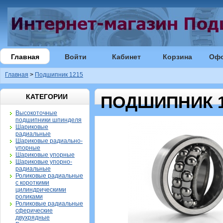
Главная
Войти
Кабинет
Корзина
Оф
Главная
>
Подшипник 1215
КАТЕГОРИИ
ПОДШИПНИК 1
Высокоточные
подшипники шпинделя
Шариковые
радиальные
Шариковые радиально-
упорные
Шариковые упорные
Шариковые упорно-
радиальные
Роликовые радиальные
с короткими
цилиндрическими
роликами
Роликовые радиальные
сферические
двухрядные