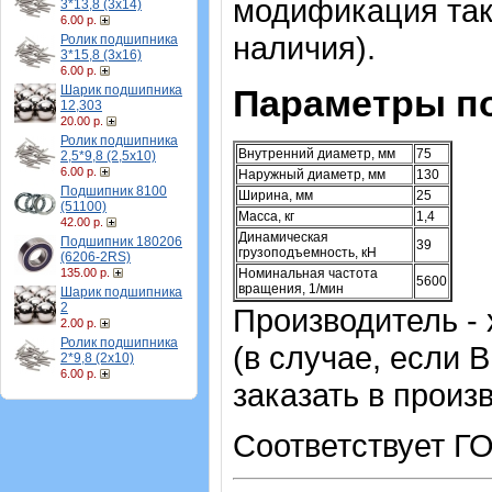
модификация такж
3*13,8 (3х14)
6.00 р.
наличия).
Ролик подшипника
3*15,8 (3х16)
6.00 р.
Шарик подшипника
Параметры п
12,303
20.00 р.
Ролик подшипника
Внутренний диаметр, мм
75
2,5*9,8 (2,5х10)
6.00 р.
Наружный диаметр, мм
130
Подшипник 8100
Ширина, мм
25
(51100)
Масса, кг
1,4
42.00 р.
Динамическая
Подшипник 180206
39
грузоподъемность, кН
(6206-2RS)
135.00 р.
Номинальная частота
5600
вращения, 1/мин
Шарик подшипника
2
Производитель -
2.00 р.
Ролик подшипника
(в случае, если
2*9,8 (2х10)
6.00 р.
заказать в произ
Соответствует Г