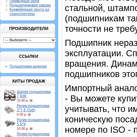
Приводные цепи
стальной, штампо
Подшипниковая смазка
Конвейерная лента на
транспортеры
(подшипникам та
точности не треб
ПРОИЗВОДИТЕЛИ
Подшипник нераз
эксплуатации. Сп
ССЫЛКИ
вращения. Динам
Подшипники качения
подшипников это
ХИТЫ ПРОДАЖ
Импортный анало
Шарик подшипника
- Вы можете купи
7,938
10.00 р.
Ролик подшипника
учитывать, что и
2*7,8 (2х8)
6.00 р.
коническую посад
Ролик подшипника
5,5*9
номере по ISO - 
10.00 р.
Ролик подшипника