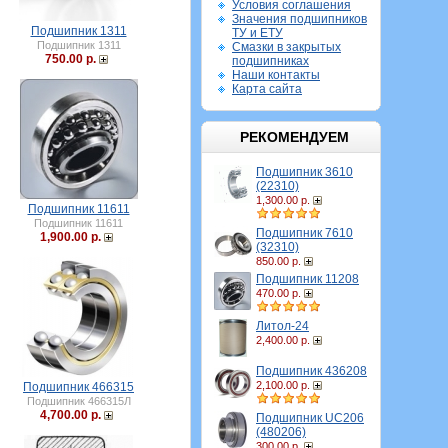
Условия соглашения
Значения подшипников
Подшипник 1311
ТУ и ЕТУ
Подшипник 1311
Смазки в закрытых
750.00 р.
подшипниках
Наши контакты
Карта сайта
РЕКОМЕНДУЕМ
Подшипник 3610
(22310)
1,300.00 р.
Подшипник 11611
Подшипник 11611
Подшипник 7610
1,900.00 р.
(32310)
850.00 р.
Подшипник 11208
470.00 р.
Литол-24
2,400.00 р.
Подшипник 436208
2,100.00 р.
Подшипник 466315
Подшипник 466315Л
4,700.00 р.
Подшипник UC206
(480206)
300.00 р.