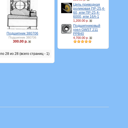
Цепь приводная
роликовая ПР-25,4-
60, или ПР-25,4-
6000, или 16A-1
1,200.00 р.
Подшипниковый
узел GWST 211
Подшипник 380706
PPB40
Подшипник 380706
4,700.00 р.
300.00 р.
по 28 из 28 (всего страниц - 1)