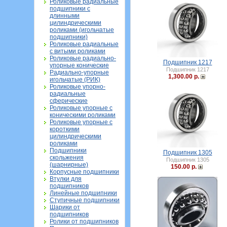
Роликовые радиальные
подшипники с
длинными
цилиндрическими
роликами (игольчатые
подшипники)
Роликовые радиальные
с витыми роликами
Роликовые радиально-
Подшипник 1217
упорные конические
Подшипник 1217
Радиально-упорные
1,300.00 р.
игольчатые (РИК)
Роликовые упорно-
радиальные
сферические
Роликовые упорные с
коническими роликами
Роликовые упорные с
короткими
цилиндрическими
роликами
Подшипники
Подшипник 1305
скольжения
Подшипник 1305
(шарнирные)
150.00 р.
Корпусные подшипники
Втулки для
подшипников
Линейные подшипники
Ступичные подшипники
Шарики от
подшипников
Ролики от подшипников