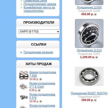
Приводные цепи
Подшипниковая смазка
Конвейерная лента на
Подшипник 11505
транспортеры
Подшипник 11505
450.00 р.
ПРОИЗВОДИТЕЛИ
ССЫЛКИ
Подшипник 11313
Подшипники качения
Подшипник 11313
1,100.00 р.
ХИТЫ ПРОДАЖ
Шарик подшипника
7,938
10.00 р.
Ролик подшипника
2*7,8 (2х8)
6.00 р.
Подшипник 50207 (6207N)
Ролик подшипника
Подшипник 50207
5,5*9
190.00 р.
10.00 р.
Ролик подшипника