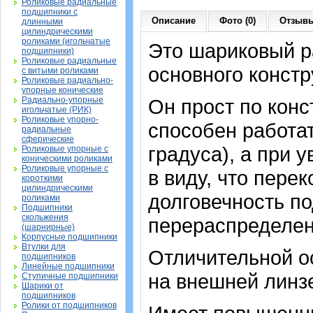
Роликовые радиальные
подшипники с
Описание
Фото (0)
Отзывы
длинными
цилиндрическими
роликами (игольчатые
Это шариковый 
подшипники)
Роликовые радиальные
основного констр
с витыми роликами
Роликовые радиально-
упорные конические
Радиально-упорные
Он прост по конс
игольчатые (РИК)
Роликовые упорно-
способен работат
радиальные
сферические
градуса), а при 
Роликовые упорные с
коническими роликами
Роликовые упорные с
в виду, что пер
короткими
цилиндрическими
долговечность п
роликами
Подшипники
скольжения
перераспределен
(шарнирные)
Корпусные подшипники
Втулки для
Отличительной о
подшипников
Линейные подшипники
на внешней линзе
Ступичные подшипники
Шарики от
подшипников
Ролики от подшипников