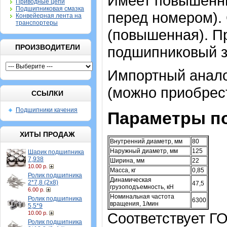
Имеет повышенны
Приводные цепи
Подшипниковая смазка
перед номером). 
Конвейерная лента на
транспортеры
(повышенная). Пр
ПРОИЗВОДИТЕЛИ
подшипниковый з
Импортный аналог
(можно приобрест
ССЫЛКИ
Подшипники качения
Параметры п
ХИТЫ ПРОДАЖ
Внутренний диаметр, мм
80
Наружный диаметр, мм
125
Шарик подшипника
7,938
Ширина, мм
22
10.00 р.
Масса, кг
0,85
Ролик подшипника
Динамическая
2*7,8 (2х8)
47,5
грузоподъемность, кН
6.00 р.
Номинальная частота
Ролик подшипника
6300
вращения, 1/мин
5,5*9
10.00 р.
Соответствует Г
Ролик подшипника