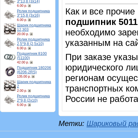
3*13,8 (3х14)
6.00 р.
Как и все прочие
Ролик подшипника
3*15,8 (3х16)
подшипник 5011
6.00 р.
Шарик подшипника
необходимо зарег
12,303
20.00 р.
Ролик подшипника
указанным на са
2,5*9,8 (2,5х10)
6.00 р.
Подшипник 8100
При заказе указ
(51100)
42.00 р.
юридического лиц
Подшипник 180206
(6206-2RS)
регионам осущес
135.00 р.
Шарик подшипника
транспортных ком
2
2.00 р.
России не работ
Ролик подшипника
2*9,8 (2х10)
6.00 р.
Метки:
Шариковый ра