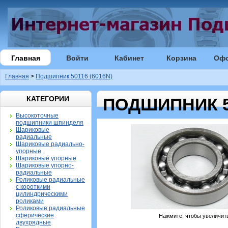
Главная
Войти
Кабинет
Корзина
Оф
Главная
>
Подшипник 50116 (6016N)
КАТЕГОРИИ
ПОДШИПНИК 50
Высокоточные
подшипники шпинделя
Шариковые
радиальные
Шариковые радиально-
упорные
Шариковые упорные
Шариковые упорно-
радиальные
Роликовые радиальные
с короткими
цилиндрическими
роликами
Роликовые радиальные
сферические
Нажмите, чтобы увеличит
двухрядные