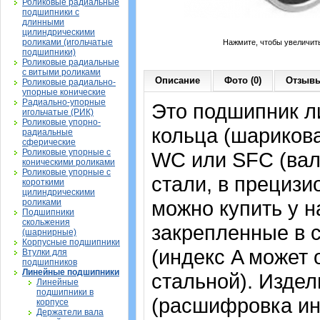
Роликовые радиальные
подшипники с
длинными
цилиндрическими
роликами (игольчатые
Нажмите, чтобы увеличит
подшипники)
Роликовые радиальные
с витыми роликами
Описание
Фото (0)
Отзывы
Роликовые радиально-
упорные конические
Радиально-упорные
Это подшипник л
игольчатые (РИК)
Роликовые упорно-
кольца (шариков
радиальные
сферические
Роликовые упорные с
WC или SFC (вал
коническими роликами
Роликовые упорные с
стали, в прециз
короткими
цилиндрическими
можно купить у н
роликами
Подшипники
скольжения
закрепленные в 
(шарнирные)
Корпусные подшипники
(индекс A может
Втулки для
подшипников
Линейные подшипники
стальной). Издел
Линейные
подшипники в
(расшифровка ин
корпусе
Держатели вала