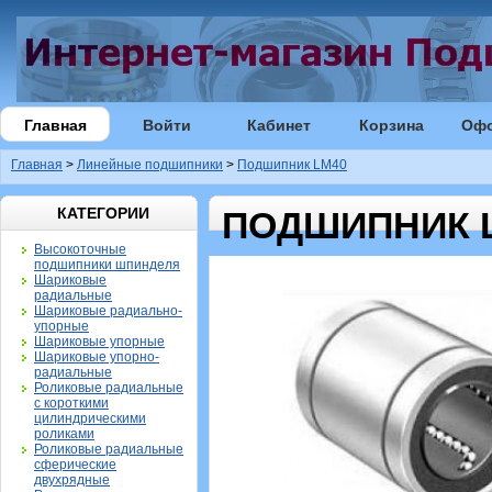
Главная
Войти
Кабинет
Корзина
Оф
Главная
>
Линейные подшипники
>
Подшипник LM40
КАТЕГОРИИ
ПОДШИПНИК 
Высокоточные
подшипники шпинделя
Шариковые
радиальные
Шариковые радиально-
упорные
Шариковые упорные
Шариковые упорно-
радиальные
Роликовые радиальные
с короткими
цилиндрическими
роликами
Роликовые радиальные
сферические
двухрядные