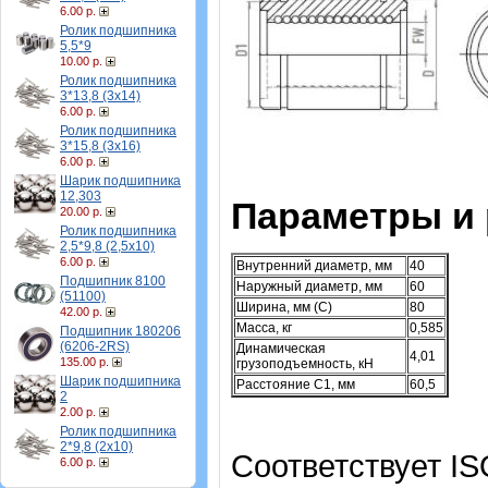
6.00 р.
Ролик подшипника
5,5*9
10.00 р.
Ролик подшипника
3*13,8 (3х14)
6.00 р.
Ролик подшипника
3*15,8 (3х16)
6.00 р.
Шарик подшипника
12,303
Параметры и
20.00 р.
Ролик подшипника
2,5*9,8 (2,5х10)
6.00 р.
Внутренний диаметр, мм
40
Подшипник 8100
Наружный диаметр, мм
60
(51100)
Ширина, мм (C)
80
42.00 р.
Масса, кг
0,585
Подшипник 180206
(6206-2RS)
Динамическая
4,01
135.00 р.
грузоподъемность, кН
Шарик подшипника
Расстояние C1, мм
60,5
2
2.00 р.
Ролик подшипника
2*9,8 (2х10)
Соответствует IS
6.00 р.