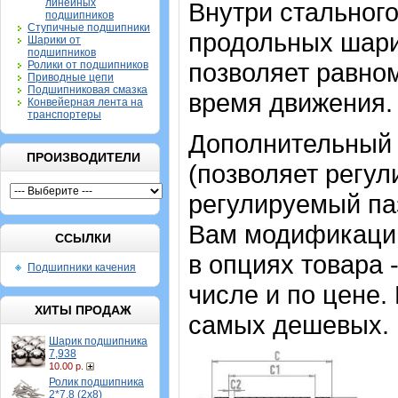
линейных
Внутри стальног
подшипников
Ступичные подшипники
продольных шари
Шарики от
подшипников
позволяет равном
Ролики от подшипников
Приводные цепи
Подшипниковая смазка
время движения.
Конвейерная лента на
транспортеры
Дополнительный 
ПРОИЗВОДИТЕЛИ
(позволяет регул
регулируемый па
Вам модификаци
ССЫЛКИ
в опциях товара 
Подшипники качения
числе и по цене.
ХИТЫ ПРОДАЖ
самых дешевых.
Шарик подшипника
7,938
10.00 р.
Ролик подшипника
2*7,8 (2х8)