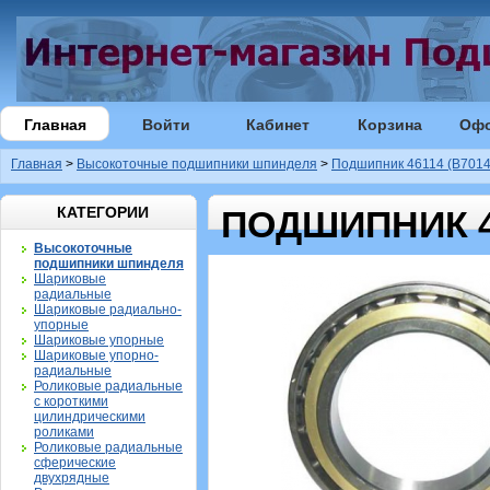
Главная
Войти
Кабинет
Корзина
Оф
Главная
>
Высокоточные подшипники шпинделя
>
Подшипник 46114 (B7014
КАТЕГОРИИ
ПОДШИПНИК 46
Высокоточные
подшипники шпинделя
Шариковые
радиальные
Шариковые радиально-
упорные
Шариковые упорные
Шариковые упорно-
радиальные
Роликовые радиальные
с короткими
цилиндрическими
роликами
Роликовые радиальные
сферические
двухрядные