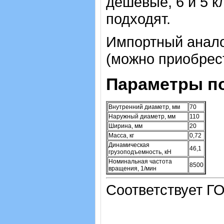
дешевые, 6 и 5 к
подходят.
Импортный аналог
(можно приобрест
Параметры п
Внутренний диаметр, мм
70
Наружный диаметр, мм
110
Ширина, мм
20
Масса, кг
0,72
Динамическая
46,1
грузоподъемность, кН
Номинальная частота
8500
вращения, 1/мин
Соответствует ГО