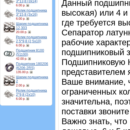
Данный подшипник
3*13,8 (3х14)
6.00 р.
высокая) или 4 и
Ролик подшипника
3*15,8 (3х16)
6.00 р.
где требуется в
Шарик подшипника
12,303
Сепаратор латун
20.00 р.
Ролик подшипника
рабочие характер
2,5*9,8 (2,5х10)
6.00 р.
подшипниковый з
Подшипник 8100
(51100)
42.00 р.
Подшипниковую 
Подшипник 180206
(6206-2RS)
представителем 
135.00 р.
Шарик подшипника
Ваше внимание, 
2
2.00 р.
ограниченных кол
Ролик подшипника
2*9,8 (2х10)
значительна, по
6.00 р.
поставки звоните
Важно знать, что