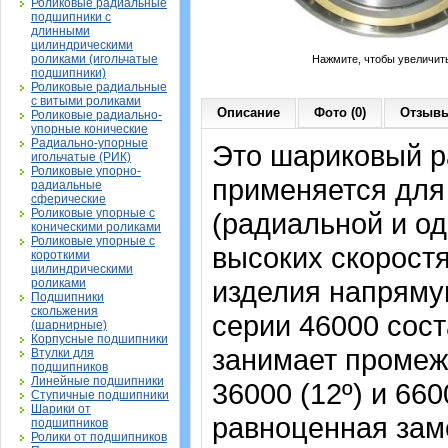
Роликовые радиальные
подшипники с
длинными
цилиндрическими
роликами (игольчатые
Нажмите, чтобы увеличит
подшипники)
Роликовые радиальные
с витыми роликами
Описание
Фото (0)
Отзывы
Роликовые радиально-
упорные конические
Радиально-упорные
Это шариковый р
игольчатые (РИК)
Роликовые упорно-
применяется для
радиальные
сферические
Роликовые упорные с
(радиальной и од
коническими роликами
Роликовые упорные с
высоких скорост
короткими
цилиндрическими
изделия напрямую
роликами
Подшипники
скольжения
серии 46000 сост
(шарнирные)
Корпусные подшипники
занимает промеж
Втулки для
подшипников
Линейные подшипники
36000 (12º) и 66
Ступичные подшипники
Шарики от
равноценная зам
подшипников
Ролики от подшипников