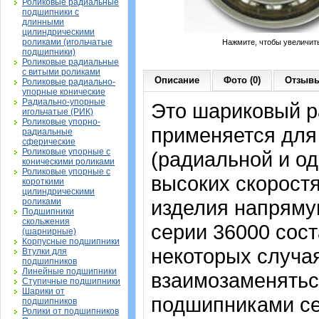
Роликовые радиальные
подшипники с
длинными
цилиндрическими
роликами (игольчатые
Нажмите, чтобы увеличит
подшипники)
Роликовые радиальные
с витыми роликами
Описание
Фото (0)
Отзывы
Роликовые радиально-
упорные конические
Радиально-упорные
Это шариковый р
игольчатые (РИК)
Роликовые упорно-
применяется для
радиальные
сферические
Роликовые упорные с
(радиальной и од
коническими роликами
Роликовые упорные с
высоких скорост
короткими
цилиндрическими
изделия напрямую
роликами
Подшипники
скольжения
серии 36000 сост
(шарнирные)
Корпусные подшипники
некоторых случая
Втулки для
подшипников
Линейные подшипники
взаимозаменятьс
Ступичные подшипники
Шарики от
подшипниками сер
подшипников
Ролики от подшипников