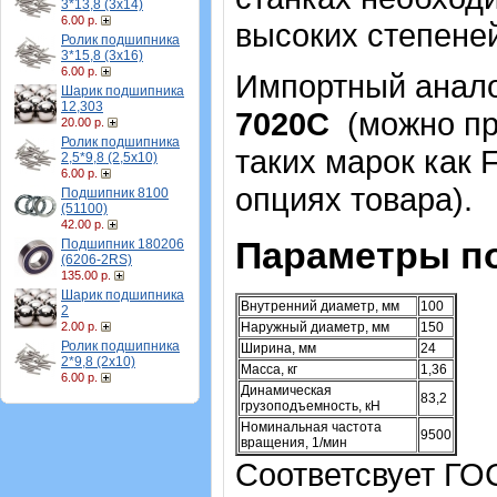
3*13,8 (3х14)
6.00 р.
высоких степеней 
Ролик подшипника
3*15,8 (3х16)
6.00 р.
Импортный аналог
Шарик подшипника
12,303
7020С
(можно пр
20.00 р.
Ролик подшипника
таких марок как 
2,5*9,8 (2,5х10)
6.00 р.
опциях товара)
.
Подшипник 8100
(51100)
42.00 р.
Параметры п
Подшипник 180206
(6206-2RS)
135.00 р.
Шарик подшипника
Внутренний диаметр, мм
100
2
2.00 р.
Наружный диаметр, мм
150
Ролик подшипника
Ширина, мм
24
2*9,8 (2х10)
Масса, кг
1,36
6.00 р.
Динамическая
83,2
грузоподъемность, кН
Номинальная частота
9500
вращения, 1/мин
Соответсвует ГО