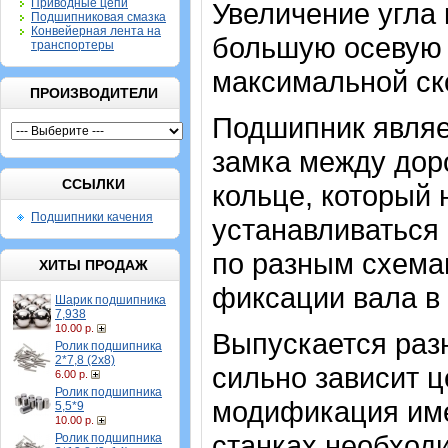
Приводные цепи
Увеличение угла 
Подшипниковая смазка
Конвейерная лента на
большую осевую н
транспортеры
максимальной ск
ПРОИЗВОДИТЕЛИ
Подшипник являе
замка между дор
ССЫЛКИ
кольце, который
Подшипники качения
устанавливаться 
по разным схемам
ХИТЫ ПРОДАЖ
фиксации вала в
Шарик подшипника
7,938
10.00 р.
Выпускается разн
Ролик подшипника
2*7,8 (2х8)
сильно зависит ц
6.00 р.
Ролик подшипника
модификация име
5,5*9
10.00 р.
станках необход
Ролик подшипника