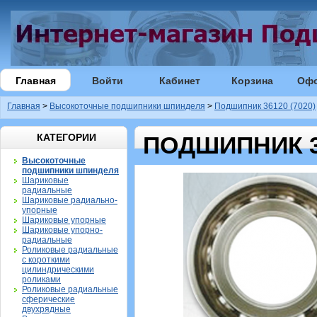
Главная
Войти
Кабинет
Корзина
Оф
Главная
>
Высокоточные подшипники шпинделя
>
Подшипник 36120 (7020)
КАТЕГОРИИ
ПОДШИПНИК 36
Высокоточные
подшипники шпинделя
Шариковые
радиальные
Шариковые радиально-
упорные
Шариковые упорные
Шариковые упорно-
радиальные
Роликовые радиальные
с короткими
цилиндрическими
роликами
Роликовые радиальные
сферические
двухрядные