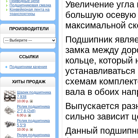
Приводные цепи
Увеличение угла 
Подшипниковая смазка
Конвейерная лента на
большую осевую н
транспортеры
максимальной ск
ПРОИЗВОДИТЕЛИ
Подшипник являе
замка между дор
ССЫЛКИ
кольце, который
Подшипники качения
устанавливаться 
схемам комплект
ХИТЫ ПРОДАЖ
вала в обоих нап
Шарик подшипника
7,938
10.00 р.
Выпускается разн
Ролик подшипника
2*7,8 (2х8)
сильно зависит ц
6.00 р.
Ролик подшипника
5,5*9
Данный подшипни
10.00 р.
Ролик подшипника