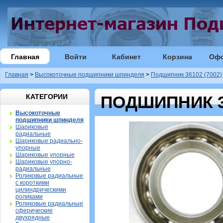
Главная
Войти
Кабинет
Корзина
Оф
Главная
>
Высокоточные подшипники шпинделя
>
Подшипник 36102 (7002)
КАТЕГОРИИ
ПОДШИПНИК 36
Высокоточные
подшипники шпинделя
Шариковые
радиальные
Шариковые радиально-
упорные
Шариковые упорные
Шариковые упорно-
радиальные
Роликовые радиальные
с короткими
цилиндрическими
роликами
Роликовые радиальные
сферические
двухрядные