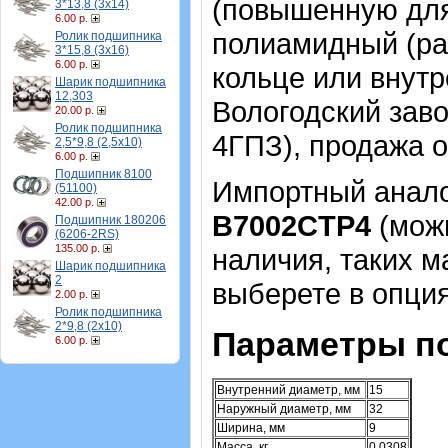
(повышенную для
3*13,8 (3х14)
6.00 р.
полиамидный (ра
Ролик подшипника
3*15,8 (3х16)
6.00 р.
кольце или внутр
Шарик подшипника
12,303
Вологодский зав
20.00 р.
Ролик подшипника
4ГПЗ), продажа о
2,5*9,8 (2,5х10)
6.00 р.
Подшипник 8100
Импортный аналог
(51100)
42.00 р.
B7002CTP4
(можн
Подшипник 180206
(6206-2RS)
135.00 р.
наличия, таких м
Шарик подшипника
2
выберете в опция
2.00 р.
Ролик подшипника
2*9,8 (2х10)
Параметры п
6.00 р.
Внутренний диаметр, мм
15
Наружный диаметр, мм
32
Ширина, мм
9
Масса, кг
0,0308