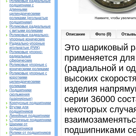
Роликовые радиальные
подшипники с
длинными
цилиндрическими
роликами (игольчатые
Нажмите, чтобы увеличит
подшипники)
Роликовые радиальные
с витыми роликами
Описание
Фото (0)
Отзывы
Роликовые радиально-
упорные конические
Радиально-упорные
Это шариковый р
игольчатые (РИК)
Роликовые упорно-
применяется для
радиальные
сферические
Роликовые упорные с
(радиальной и од
коническими роликами
Роликовые упорные с
высоких скорост
короткими
цилиндрическими
изделия напрямую
роликами
Подшипники
скольжения
серии 36000 сост
(шарнирные)
Корпусные подшипники
некоторых случая
Втулки для
подшипников
Линейные подшипники
взаимозаменятьс
Ступичные подшипники
Шарики от
подшипниками сер
подшипников
Ролики от подшипников