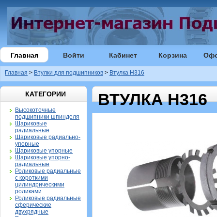
Главная
Войти
Кабинет
Корзина
Оф
Главная
>
Втулки для подшипников
>
Втулка H316
КАТЕГОРИИ
ВТУЛКА H316
Высокоточные
подшипники шпинделя
Шариковые
радиальные
Шариковые радиально-
упорные
Шариковые упорные
Шариковые упорно-
радиальные
Роликовые радиальные
с короткими
цилиндрическими
роликами
Роликовые радиальные
сферические
двухрядные