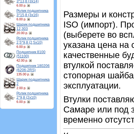
3*13,8 (3х14)
6.00 р.
Ролик подшипника
Размеры и конст
3*15,8 (3х16)
6.00 р.
ISO (импорт). Пр
Шарик подшипника
12,303
(выберете во вс
20.00 р.
Ролик подшипника
указана цена на
2,5*9,8 (2,5х10)
6.00 р.
Подшипник 8100
качественные буд
(51100)
42.00 р.
втулкой поставл
Подшипник 180206
(6206-2RS)
стопорная шайба 
135.00 р.
Шарик подшипника
эксплуатации.
2
2.00 р.
Ролик подшипника
Втулки поставляю
2*9,8 (2х10)
6.00 р.
Самаре или под з
временно отсутст