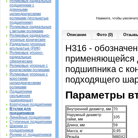
Роликовые радиальные
подшипники с
длинными
цилиндрическими
роликами (игольчатые
Нажмите, чтобы увеличит
подшипники)
Роликовые радиальные
с витыми роликами
Описание
Фото (0)
Отзывы
Роликовые радиально-
упорные конические
Радиально-упорные
H316 - обозначен
игольчатые (РИК)
Роликовые упорно-
применяющейся д
радиальные
сферические
Роликовые упорные с
подшипника с ко
коническими роликами
Роликовые упорные с
подходящего шар
короткими
цилиндрическими
роликами
Параметры вт
Подшипники
скольжения
(шарнирные)
Корпусные подшипники
Втулки для
Внутренний диаметр, мм
70
подшипников
Наружный диаметр
105
Линейные подшипники
гайки, мм
Ступичные подшипники
Длина, мм
59
Шарики от
подшипников
Масса, кг
0,95
Ролики от подшипников
Резьба
M80X2