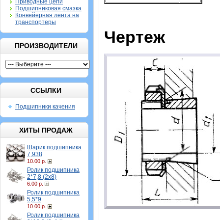
Приводные цепи
Подшипниковая смазка
Конвейерная лента на
транспортеры
Чертеж
ПРОИЗВОДИТЕЛИ
ССЫЛКИ
Подшипники качения
ХИТЫ ПРОДАЖ
Шарик подшипника
7,938
10.00 р.
Ролик подшипника
2*7,8 (2х8)
6.00 р.
Ролик подшипника
5,5*9
10.00 р.
Ролик подшипника