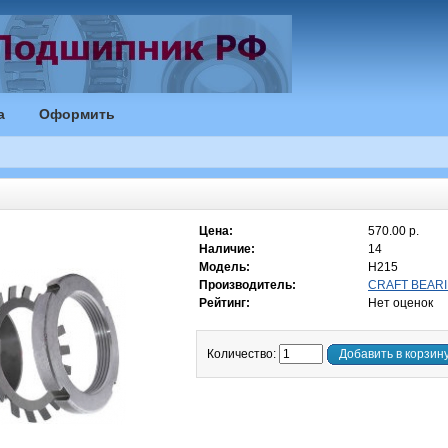
а
Оформить
Цена:
570.00 р.
Наличие:
14
Модель:
H215
Производитель:
CRAFT BEARI
Рейтинг:
Нет оценок
Количество:
Добавить в корзин