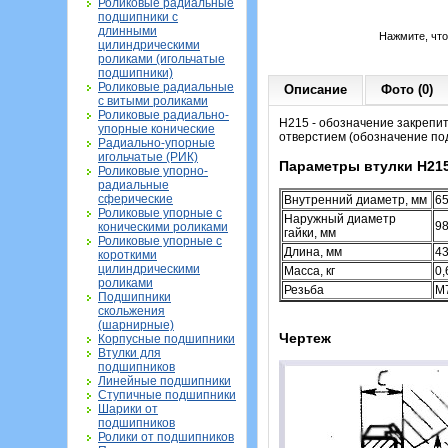
Роликовые радиальные
подшипники с
длинными
Нажмите, чт
цилиндрическими
роликами (игольчатые
подшипники)
Роликовые радиальные
Описание
Фото (0)
с витыми роликами
Роликовые радиально-
H215 - обозначение закрепи
упорные конические
отверстием (обозначение по
Радиально-упорные
игольчатые (РИК)
Параметры втулки H21
Роликовые упорно-
радиальные
сферические
Внутренний диаметр, мм
6
Роликовые упорные с
Наружный диаметр
9
коническими роликами
гайки, мм
Роликовые упорные с
Длина, мм
4
короткими
цилиндрическими
Масса, кг
0,
роликами
Резьба
M
Подшипники
скольжения
(шарнирные)
Чертеж
Корпусные подшипники
Втулки для
подшипников
Линейные подшипники
Ступичные подшипники
Шарики от
подшипников
Ролики от подшипников