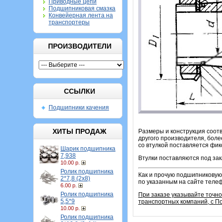
Приводные цепи
Подшипниковая смазка
Конвейерная лента на
транспортеры
ПРОИЗВОДИТЕЛИ
ССЫЛКИ
Подшипники качения
ХИТЫ ПРОДАЖ
Размеры и конструкция соотв
другого производителя, боле
со втулкой поставляется фик
Шарик подшипника
7,938
Втулки поставляются под зак
10.00 р.
Ролик подшипника
Как и прочую подшипниковую 
2*7,8 (2х8)
по указанным на сайте теле
6.00 р.
Ролик подшипника
При заказе указывайте точн
5,5*9
транспортных компаний, с П
10.00 р.
Ролик подшипника