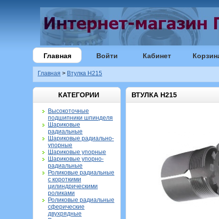
Главная
Войти
Кабинет
Корзин
Главная
>
Втулка H215
КАТЕГОРИИ
ВТУЛКА H215
Высокоточные
подшипники шпинделя
Шариковые
радиальные
Шариковые радиально-
упорные
Шариковые упорные
Шариковые упорно-
радиальные
Роликовые радиальные
с короткими
цилиндрическими
роликами
Роликовые радиальные
сферические
двухрядные