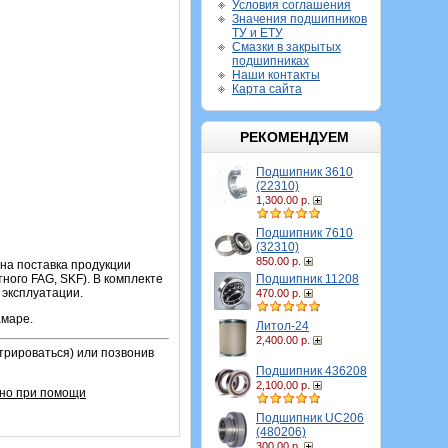
Условия соглашения
Значения подшипников
ТУ и ЕТУ
Смазки в закрытых
подшипниках
Наши контакты
Карта сайта
РЕКОМЕНДУЕМ
Подшипник 3610
(22310)
1,300.00 р.
Подшипник 7610
(32310)
850.00 р.
жна поставка продукции
Подшипник 11208
ного FAG, SKF). В комплекте
 эксплуатации.
470.00 р.
амаре.
Литол-24
2,400.00 р.
трироваться) или позвонив
Подшипник 436208
2,100.00 р.
вно при помощи
Подшипник UC206
(480206)
300.00 р.