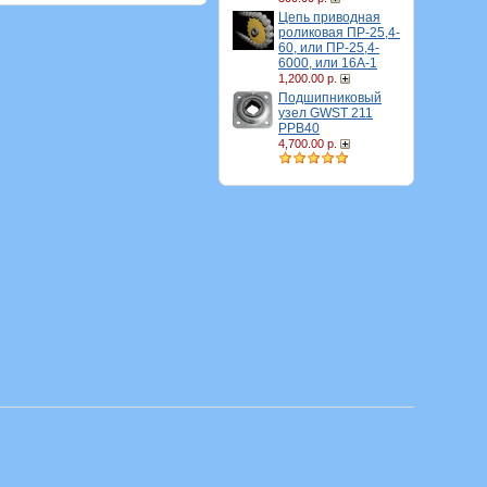
Цепь приводная
роликовая ПР-25,4-
60, или ПР-25,4-
6000, или 16A-1
1,200.00 р.
Подшипниковый
узел GWST 211
PPB40
4,700.00 р.