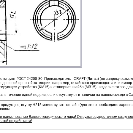
етствуют ГОСТ 24208-80. Производитель - CRAFT (Литва) (по запросу возмо
е дешевой ценовой категории, например, китайского производства или импорт
сирующее устройство (KM15) и стопорная шайба (MB15) - изделие готово для
аз в течение одной недели, если отсутствуют в наличии на нашем складе в С
продукцию, втулку H215 можно купить онлайн (для этого необходимо зарегис
фонам.
ое наименование Вашего юридического лица! Отгрузки осуществляем ежедне
очтой не работаем!