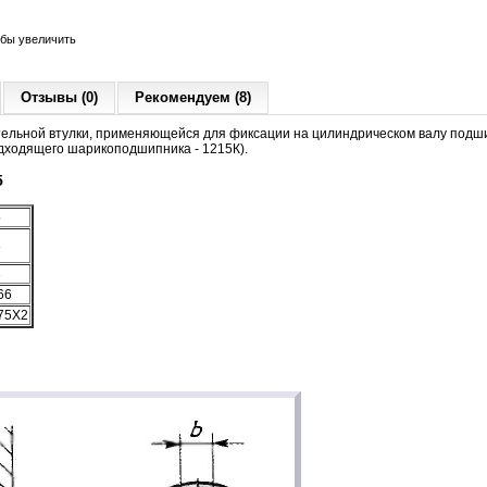
обы увеличить
Отзывы (0)
Рекомендуем (8)
тельной втулки, применяющейся для фиксации на цилиндрическом валу подши
дходящего шарикоподшипника - 1215К).
5
5
8
3
66
75X2