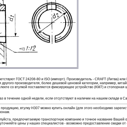
етствуют ГОСТ 24208-80 и ISO (импорт). Производитель - CRAFT (Литва) или 
 другого производителя, более дешевой ценовой категории, например, китай
плекте со втулкой поставляется фиксирующее устройство (KM7) и стопорная ш
аз в течение одной недели, если отсутствуют в наличии на нашем складе в С
продукцию, втулку H307 можно купить онлайн (для этого необходимо зарегис
фонам.
алуйста, предпочитаемую транспортную компанию и точное название Вашей 
уточняйте цены у наших специалистов - возможно предоставление скидки от