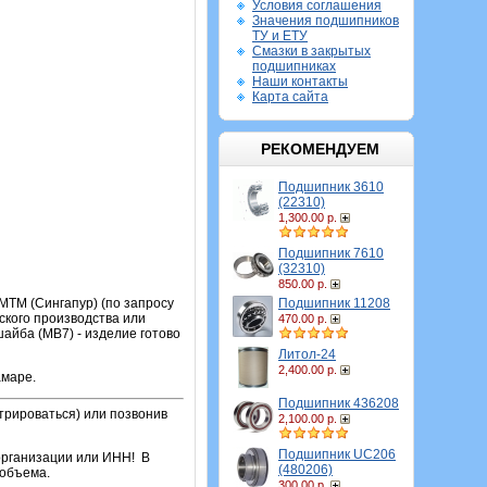
Условия соглашения
Значения подшипников
ТУ и ЕТУ
Смазки в закрытых
подшипниках
Наши контакты
Карта сайта
РЕКОМЕНДУЕМ
Подшипник 3610
(22310)
1,300.00 р.
Подшипник 7610
(32310)
850.00 р.
Подшипник 11208
МТМ (Сингапур) (по запросу
ского производства или
470.00 р.
айба (MB7) - изделие готово
Литол-24
2,400.00 р.
амаре.
Подшипник 436208
трироваться) или позвонив
2,100.00 р.
Подшипник UC206
организации или ИНН! В
(480206)
 объема.
300.00 р.