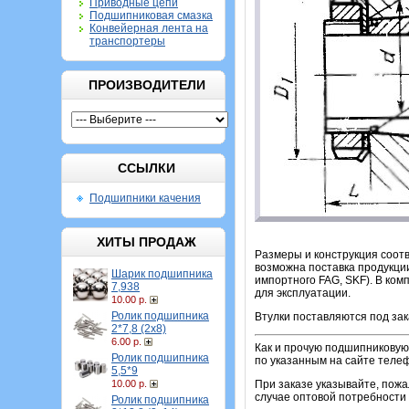
Приводные цепи
Подшипниковая смазка
Конвейерная лента на
транспортеры
ПРОИЗВОДИТЕЛИ
ССЫЛКИ
Подшипники качения
ХИТЫ ПРОДАЖ
Размеры и конструкция соотв
возможна поставка продукции
Шарик подшипника
импортного FAG, SKF). В ком
7,938
для эксплуатации.
10.00 р.
Ролик подшипника
Втулки поставляются под зак
2*7,8 (2х8)
6.00 р.
Как и прочую подшипниковую 
Ролик подшипника
по указанным на сайте теле
5,5*9
10.00 р.
При заказе указывайте, пож
случае оптовой потребности 
Ролик подшипника