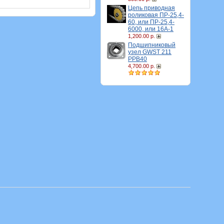
Цепь приводная
роликовая ПР-25,4-
60, или ПР-25,4-
6000, или 16A-1
1,200.00 р.
Подшипниковый
узел GWST 211
PPB40
4,700.00 р.