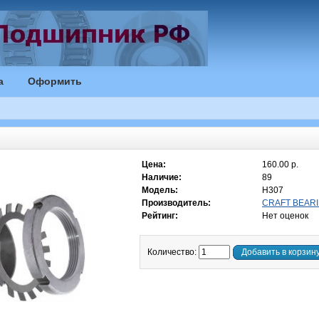
а
Оформить
Цена:
160.00 р.
Наличие:
89
Модель:
H307
Производитель:
CRAFT BEARI
Рейтинг:
Нет оценок
Количество:
Добавить в корзин