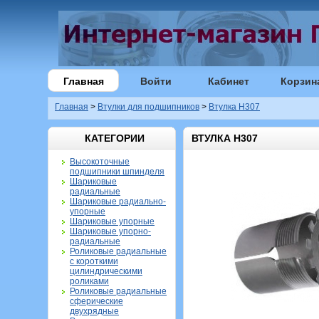
Главная
Войти
Кабинет
Корзин
Главная
>
Втулки для подшипников
>
Втулка H307
КАТЕГОРИИ
ВТУЛКА H307
Высокоточные
подшипники шпинделя
Шариковые
радиальные
Шариковые радиально-
упорные
Шариковые упорные
Шариковые упорно-
радиальные
Роликовые радиальные
с короткими
цилиндрическими
роликами
Роликовые радиальные
сферические
двухрядные