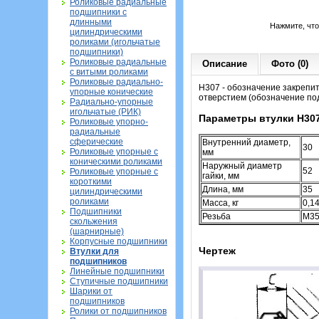
Роликовые радиальные
подшипники с
длинными
Нажмите, чт
цилиндрическими
роликами (игольчатые
подшипники)
Роликовые радиальные
Описание
Фото (0)
с витыми роликами
Роликовые радиально-
H307 - обозначение закрепи
упорные конические
отверстием (обозначение по
Радиально-упорные
игольчатые (РИК)
Параметры втулки H30
Роликовые упорно-
радиальные
сферические
Внутренний диаметр,
30
Роликовые упорные с
мм
коническими роликами
Наружный диаметр
52
Роликовые упорные с
гайки, мм
короткими
Длина, мм
35
цилиндрическими
роликами
Масса, кг
0,1
Подшипники
Резьба
M35
скольжения
(шарнирные)
Корпусные подшипники
Чертеж
Втулки для
подшипников
Линейные подшипники
Ступичные подшипники
Шарики от
подшипников
Ролики от подшипников