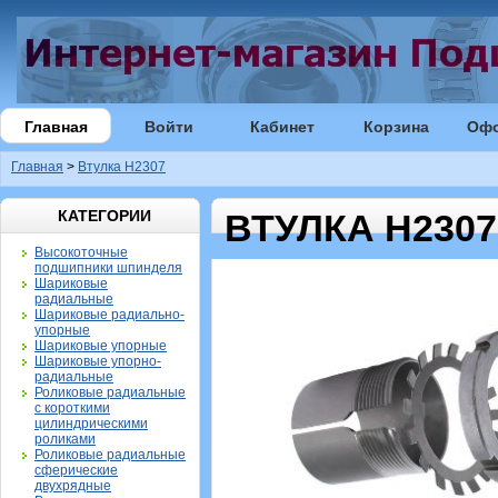
Главная
Войти
Кабинет
Корзина
Оф
Главная
>
Втулка H2307
КАТЕГОРИИ
ВТУЛКА H2307
Высокоточные
подшипники шпинделя
Шариковые
радиальные
Шариковые радиально-
упорные
Шариковые упорные
Шариковые упорно-
радиальные
Роликовые радиальные
с короткими
цилиндрическими
роликами
Роликовые радиальные
сферические
двухрядные