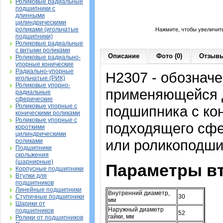
Роликовые радиальные
подшипники с
длинными
цилиндрическими
роликами (игольчатые
Нажмите, чтобы увеличит
подшипники)
Роликовые радиальные
с витыми роликами
Описание
Фото (0)
Отзывы
Роликовые радиально-
упорные конические
Радиально-упорные
H2307 - обозначе
игольчатые (РИК)
Роликовые упорно-
применяющейся д
радиальные
сферические
Роликовые упорные с
подшипника с ко
коническими роликами
Роликовые упорные с
подходящего сфе
короткими
цилиндрическими
или роликоподши
роликами
Подшипники
скольжения
(шарнирные)
Параметры вт
Корпусные подшипники
Втулки для
подшипников
Линейные подшипники
Внутренний диаметр,
Ступичные подшипники
30
мм
Шарики от
Наружный диаметр
подшипников
52
гайки, мм
Ролики от подшипников