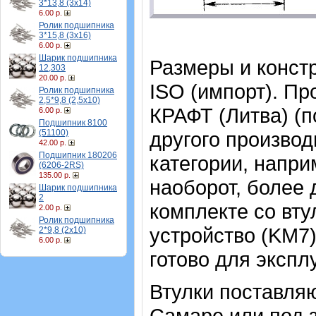
3*13,8 (3х14)
6.00 р.
Ролик подшипника
3*15,8 (3х16)
6.00 р.
Шарик подшипника
Размеры и конст
12,303
20.00 р.
ISO (импорт). Пр
Ролик подшипника
2,5*9,8 (2,5х10)
КРАФТ (Литва) (п
6.00 р.
Подшипник 8100
(51100)
другого произво
42.00 р.
Подшипник 180206
категории, напри
(6206-2RS)
135.00 р.
наоборот, более 
Шарик подшипника
2
комплекте со вт
2.00 р.
Ролик подшипника
устройство (KM7)
2*9,8 (2х10)
6.00 р.
готово для экспл
Втулки поставляю
Самаре или под з