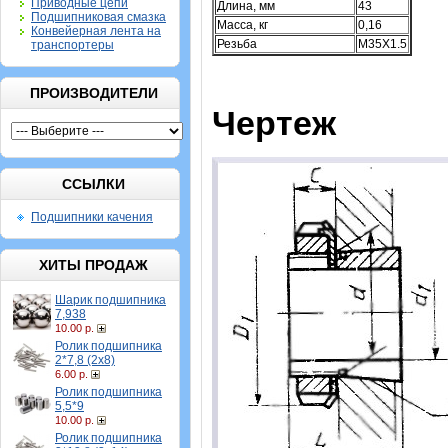
Приводные цепи
Длина, мм
43
Подшипниковая смазка
Масса, кг
0,16
Конвейерная лента на
Резьба
M35X1.5
транспортеры
ПРОИЗВОДИТЕЛИ
Чертеж
ССЫЛКИ
Подшипники качения
ХИТЫ ПРОДАЖ
Шарик подшипника
7,938
10.00 р.
Ролик подшипника
2*7,8 (2х8)
6.00 р.
Ролик подшипника
5,5*9
10.00 р.
Ролик подшипника