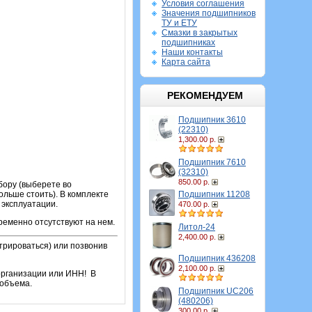
Условия соглашения
Значения подшипников
ТУ и ЕТУ
Смазки в закрытых
подшипниках
Наши контакты
Карта сайта
РЕКОМЕНДУЕМ
Подшипник 3610
(22310)
1,300.00 р.
Подшипник 7610
(32310)
850.00 р.
бору (выберете во
Подшипник 11208
ольше стоить). В комплекте
 эксплуатации.
470.00 р.
ременно отсутствуют на нем.
Литол-24
2,400.00 р.
трироваться) или позвонив
Подшипник 436208
2,100.00 р.
организации или ИНН! В
 объема.
Подшипник UC206
(480206)
300.00 р.