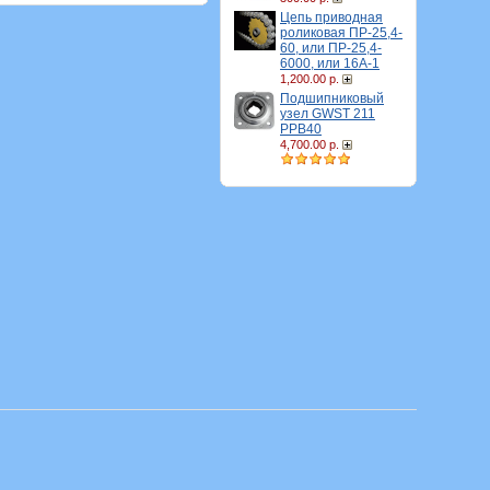
Цепь приводная
роликовая ПР-25,4-
60, или ПР-25,4-
6000, или 16A-1
1,200.00 р.
Подшипниковый
узел GWST 211
PPB40
4,700.00 р.