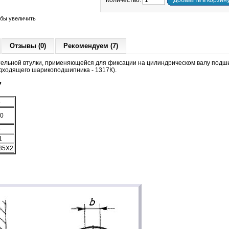
Количество:
Добавить в корзин
обы увеличить
Отзывы (0)
Рекомендуем (7)
тельной втулки, применяющейся для фиксации на цилиндрическом валу подши
дходящего шарикоподшипника - 1317К).
7
5
10
3
1
85X2