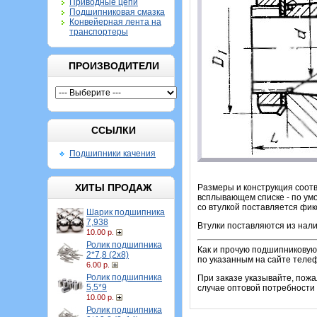
Приводные цепи
Подшипниковая смазка
Конвейерная лента на
транспортеры
ПРОИЗВОДИТЕЛИ
ССЫЛКИ
Подшипники качения
ХИТЫ ПРОДАЖ
Размеры и конструкция соотв
всплывающем списке - по умо
со втулкой поставляется фик
Шарик подшипника
7,938
Втулки поставляются из нали
10.00 р.
Ролик подшипника
Как и прочую подшипниковую 
2*7,8 (2х8)
по указанным на сайте теле
6.00 р.
Ролик подшипника
При заказе указывайте, пож
5,5*9
случае оптовой потребности 
10.00 р.
Ролик подшипника