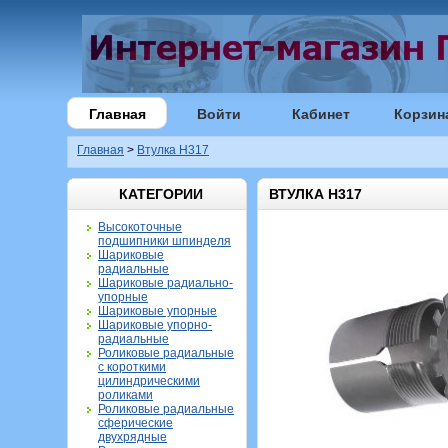
Главная
Войти
Кабинет
Корзин
Главная
>
Втулка H317
КАТЕГОРИИ
ВТУЛКА H317
Высокоточные
подшипники шпинделя
Шариковые
радиальные
Шариковые радиально-
упорные
Шариковые упорные
Шариковые упорно-
радиальные
Роликовые радиальные
с короткими
цилиндрическими
роликами
Роликовые радиальные
сферические
двухрядные