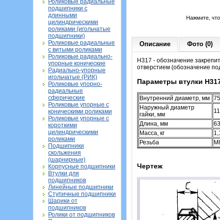
Роликовые радиальные
подшипники с
длинными
Нажмите, чт
цилиндрическими
роликами (игольчатые
подшипники)
Роликовые радиальные
Описание
Фото (0)
с витыми роликами
Роликовые радиально-
H317 - обозначение закрепи
упорные конические
отверстием (обозначение по
Радиально-упорные
игольчатые (РИК)
Параметры втулки H31
Роликовые упорно-
радиальные
сферические
Внутренний диаметр, мм
7
Роликовые упорные с
Наружный диаметр
1
коническими роликами
гайки, мм
Роликовые упорные с
Длина, мм
6
короткими
цилиндрическими
Масса, кг
1,
роликами
Резьба
M
Подшипники
скольжения
(шарнирные)
Чертеж
Корпусные подшипники
Втулки для
подшипников
Линейные подшипники
Ступичные подшипники
Шарики от
подшипников
Ролики от подшипников