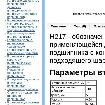
Роликовые радиальные
подшипники с
длинными
цилиндрическими
роликами (игольчатые
Нажмите, чтобы увеличит
подшипники)
Роликовые радиальные
с витыми роликами
Описание
Фото (0)
Отзывы
Роликовые радиально-
упорные конические
Радиально-упорные
H217 - обозначен
игольчатые (РИК)
Роликовые упорно-
применяющейся д
радиальные
сферические
Роликовые упорные с
подшипника с ко
коническими роликами
Роликовые упорные с
подходящего шар
короткими
цилиндрическими
роликами
Параметры в
Подшипники
скольжения
(шарнирные)
Корпусные подшипники
Втулки для
Внутренний диаметр, мм
75
подшипников
Наружный диаметр
110
Линейные подшипники
гайки, мм
Ступичные подшипники
Длина, мм
50
Шарики от
подшипников
Масса, кг
0,94
Ролики от подшипников
Резьба
M85X2