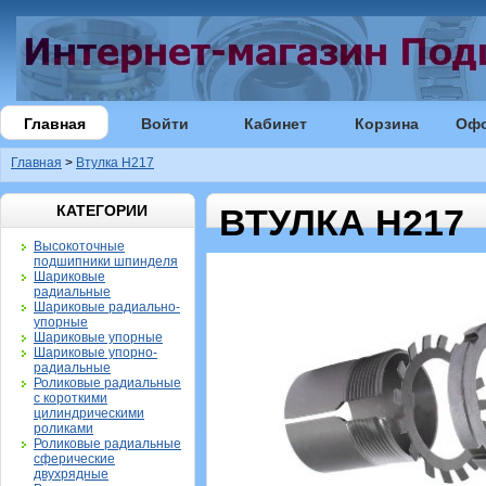
Главная
Войти
Кабинет
Корзина
Оф
Главная
>
Втулка H217
КАТЕГОРИИ
ВТУЛКА H217
Высокоточные
подшипники шпинделя
Шариковые
радиальные
Шариковые радиально-
упорные
Шариковые упорные
Шариковые упорно-
радиальные
Роликовые радиальные
с короткими
цилиндрическими
роликами
Роликовые радиальные
сферические
двухрядные