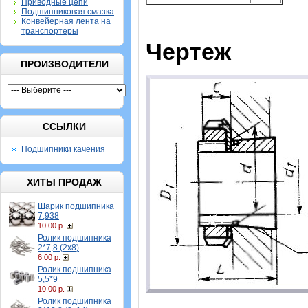
Приводные цепи
Подшипниковая смазка
Конвейерная лента на
транспортеры
Чертеж
ПРОИЗВОДИТЕЛИ
ССЫЛКИ
Подшипники качения
ХИТЫ ПРОДАЖ
Шарик подшипника
7,938
10.00 р.
Ролик подшипника
2*7,8 (2х8)
6.00 р.
Ролик подшипника
5,5*9
10.00 р.
Ролик подшипника