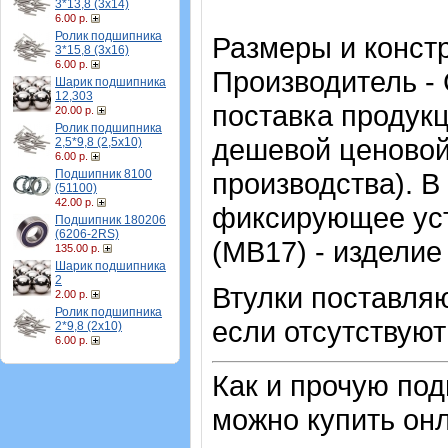
3*13,8 (3х14)
6.00 р.
Ролик подшипника
Размеры и конст
3*15,8 (3х16)
6.00 р.
Производитель -
Шарик подшипника
12,303
поставка продукц
20.00 р.
Ролик подшипника
дешевой ценовой 
2,5*9,8 (2,5х10)
6.00 р.
Подшипник 8100
производства). В
(51100)
42.00 р.
фиксирующее уст
Подшипник 180206
(6206-2RS)
(MB17) - изделие
135.00 р.
Шарик подшипника
2
Втулки поставляю
2.00 р.
Ролик подшипника
если отсутствуют
2*9,8 (2х10)
6.00 р.
Как и прочую по
можно купить онл