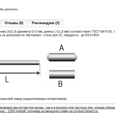
обы увеличить
Отзывы (0)
Рекомендуем (3)
ика 3х21,8 (диаметр D=3 мм, длина L=21,8 мм) соответствует ГОСТ 6870-81. 
 не допускается. Материал - сталь ШХ-15, твердость - до 83,9 HRA.
хинский завод подшипниковых иглороликов).
в можно как оптом для юрлиц, так и в розницу для частных лиц, однако обр
нас - 1500 рублей, продажа на меньшую сумму не осуществляется.