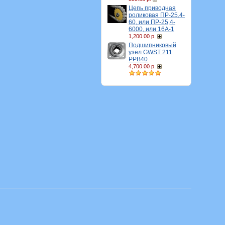
Цепь приводная
роликовая ПР-25,4-
60, или ПР-25,4-
6000, или 16A-1
1,200.00 р.
Подшипниковый
узел GWST 211
PPB40
4,700.00 р.