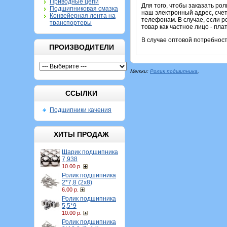
Приводные цепи
Для того, чтобы заказать ро
Подшипниковая смазка
наш электронный адрес, счет
Конвейерная лента на
телефонам. В случае, если р
транспортеры
товар как частное лицо - пл
В случае оптовой потребност
ПРОИЗВОДИТЕЛИ
Метки:
Ролик подшипника
,
ССЫЛКИ
Подшипники качения
ХИТЫ ПРОДАЖ
Шарик подшипника
7,938
10.00 р.
Ролик подшипника
2*7,8 (2х8)
6.00 р.
Ролик подшипника
5,5*9
10.00 р.
Ролик подшипника