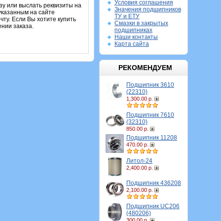
Условия соглашения
зу или выслать реквизиты на
Значения подшипников
указанным на сайте
ТУ и ЕТУ
чту. Если Вы хотите купить
Смазки в закрытых
ении заказа.
подшипниках
Наши контакты
Карта сайта
РЕКОМЕНДУЕМ
Подшипник 3610
(22310)
1,300.00 р.
Подшипник 7610
(32310)
850.00 р.
Подшипник 11208
470.00 р.
Литол-24
2,400.00 р.
Подшипник 436208
2,100.00 р.
Подшипник UC206
(480206)
300.00 р.