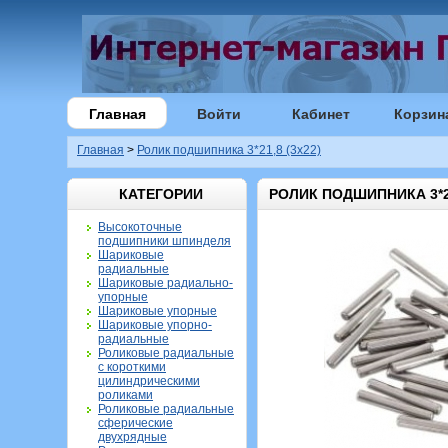
Главная
Войти
Кабинет
Корзин
Главная
>
Ролик подшипника 3*21,8 (3х22)
КАТЕГОРИИ
РОЛИК ПОДШИПНИКА 3*21
Высокоточные
подшипники шпинделя
Шариковые
радиальные
Шариковые радиально-
упорные
Шариковые упорные
Шариковые упорно-
радиальные
Роликовые радиальные
с короткими
цилиндрическими
роликами
Роликовые радиальные
сферические
двухрядные