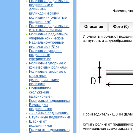
Роликовые радиальные
подшипники с
длинными
Нажмите, чт
цилиндрическими
роликами (игольчатые
подшипники)
Роликовые радиальные
Описание
Фото (0)
с витыми роликами
Роликовые радиально-
Игольчатый ролик от подшипн
упорные конические
вогнутость и седлообразность
Радиально-упорные
игольчатые (РИК)
Роликовые упорно-
радиальные
сферические
Роликовые упорные с
коническими роликами
Роликовые упорные с
короткими
цилиндрическими
роликами
Подшипники
скольжения
(шарнирные)
Корпусные подшипники
Втулки для
подшипников
Линейные подшипники
Производитель - ШЗПИ (Шуми
Ступичные подшипники
Шарики от
Купить ролики от подшипнико
подшипников
минимальная сумма заказа у 
Ролики от подшипников