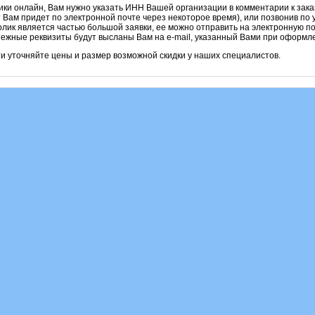
лики онлайн, Вам нужно указать ИНН Вашей организации в комментарии к зака
 Вам придет по электронной почте через некоторое время), или позвонив по 
олик является частью большой заявки, ее можно отправить на электронную по
атежные реквизиты будут высланы Вам на e-mail, указанный Вами при оформл
и уточняйте цены и размер возможной скидки у наших специалистов.