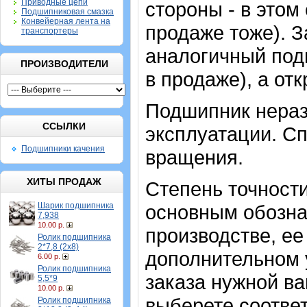
Приводные цепи
стороны - в этом
Подшипниковая смазка
Конвейерная лента на
продаже тоже). 
транспортеры
аналогичный под
ПРОИЗВОДИТЕЛИ
в продаже), а отк
Подшипник нераз
ССЫЛКИ
эксплуатации. Сп
Подшипники качения
вращения.
ХИТЫ ПРОДАЖ
Степень точности
Шарик подшипника
основным обозна
7,938
10.00 р.
производстве, ее
Ролик подшипника
2*7,8 (2х8)
дополнительном 
6.00 р.
Ролик подшипника
заказа нужной в
5,5*9
10.00 р.
выберете соотве
Ролик подшипника