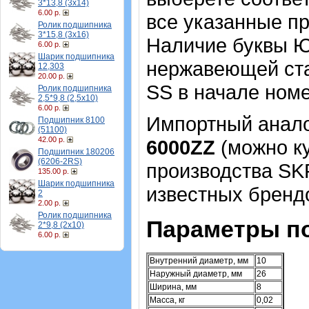
3*13,8 (3х14)
6.00 р.
все указанные пр
Ролик подшипника
3*15,8 (3х16)
Наличие буквы Ю
6.00 р.
Шарик подшипника
нержавеющей ста
12,303
20.00 р.
SS в начале номе
Ролик подшипника
2,5*9,8 (2,5х10)
6.00 р.
Импортный аналог
Подшипник 8100
(51100)
42.00 р.
6000ZZ
(можно ку
Подшипник 180206
(6206-2RS)
производства SK
135.00 р.
Шарик подшипника
известных брендо
2
2.00 р.
Ролик подшипника
Параметры п
2*9,8 (2х10)
6.00 р.
Внутренний диаметр, мм
10
Наружный диаметр, мм
26
Ширина, мм
8
Масса, кг
0,02