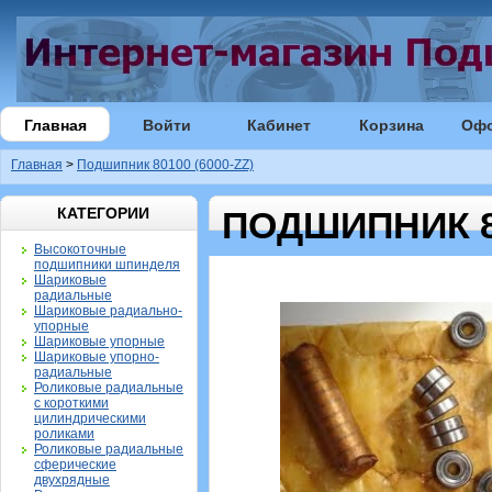
Главная
Войти
Кабинет
Корзина
Оф
Главная
>
Подшипник 80100 (6000-ZZ)
КАТЕГОРИИ
ПОДШИПНИК 80
Высокоточные
подшипники шпинделя
Шариковые
радиальные
Шариковые радиально-
упорные
Шариковые упорные
Шариковые упорно-
радиальные
Роликовые радиальные
с короткими
цилиндрическими
роликами
Роликовые радиальные
сферические
двухрядные