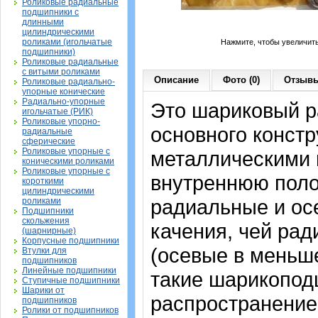
Роликовые радиальные
подшипники с
длинными
цилиндрическими
роликами (игольчатые
Нажмите, чтобы увеличит
подшипники)
Роликовые радиальные
с витыми роликами
Описание
Фото (0)
Отзывы
Роликовые радиально-
упорные конические
Радиально-упорные
Это шариковый 
игольчатые (РИК)
Роликовые упорно-
основного констр
радиальные
сферические
Роликовые упорные с
металлическими 
коническими роликами
Роликовые упорные с
внутреннюю поло
короткими
цилиндрическими
радиальные и осе
роликами
Подшипники
скольжения
качения, чей рад
(шарнирные)
Корпусные подшипники
(осевые в меньш
Втулки для
подшипников
Линейные подшипники
такие шарикопод
Ступичные подшипники
Шарики от
распространение.
подшипников
Ролики от подшипников