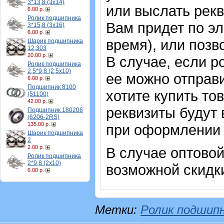
3*13,8 (3х14)
или выслать рекв
6.00 р.
Ролик подшипника
Вам придет по эл
3*15,8 (3х16)
6.00 р.
время), или позв
Шарик подшипника
12,303
20.00 р.
В случае, если р
Ролик подшипника
2,5*9,8 (2,5х10)
ее можно отправи
6.00 р.
Подшипник 8100
хотите купить то
(51100)
42.00 р.
реквизиты будут 
Подшипник 180206
(6206-2RS)
135.00 р.
при оформлении 
Шарик подшипника
2
2.00 р.
В случае оптовой
Ролик подшипника
2*9,8 (2х10)
возможной скидк
6.00 р.
Метки:
Ролик подшип