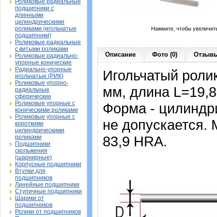
Роликовые радиальные
подшипники с
длинными
цилиндрическими
роликами (игольчатые
Нажмите, чтобы увеличит
подшипники)
Роликовые радиальные
с витыми роликами
Описание
Фото (0)
Отзывы
Роликовые радиально-
упорные конические
Радиально-упорные
Игольчатый роли
игольчатые (РИК)
Роликовые упорно-
мм, длина L=19,8
радиальные
сферические
Роликовые упорные с
Форма - цилиндри
коническими роликами
Роликовые упорные с
не допускается. 
короткими
цилиндрическими
83,9 HRA.
роликами
Подшипники
скольжения
(шарнирные)
Корпусные подшипники
Втулки для
подшипников
Линейные подшипники
Ступичные подшипники
Шарики от
подшипников
Ролики от подшипников