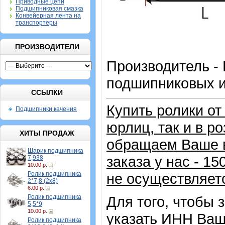
Приводные цепи
Подшипниковая смазка
Конвейерная лента на
транспортеры
ПРОИЗВОДИТЕЛИ
Производитель -
подшипниковых и
ССЫЛКИ
Купить ролики о
Подшипники качения
юрлиц, так и в р
ХИТЫ ПРОДАЖ
обращаем Ваше в
Шарик подшипника
заказа у нас - 1
7,938
10.00 р.
Ролик подшипника
не осуществляет
2*7,8 (2х8)
6.00 р.
Ролик подшипника
Для того, чтобы 
5,5*9
10.00 р.
указать ИНН Ваш
Ролик подшипника