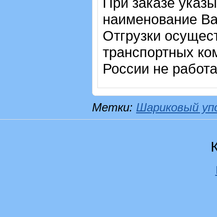
При заказе указы
наименование Ва
Отгрузки осущес
транспортных ком
России не работ
Метки:
Шариковый уп