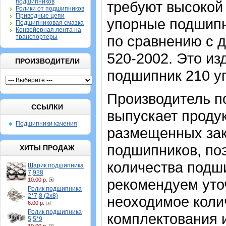
подшипников
требуют высокой 
Ролики от подшипников
Приводные цепи
упорные подшипн
Подшипниковая смазка
Конвейерная лента на
по сравнению с 
транспортеры
520-2002. Это из
ПРОИЗВОДИТЕЛИ
подшипник 210 у
Производитель п
ССЫЛКИ
выпускает проду
Подшипники качения
размещенных зак
подшипников, по
ХИТЫ ПРОДАЖ
количества подш
Шарик подшипника
7,938
рекомендуем уто
10.00 р.
Ролик подшипника
2*7,8 (2х8)
неоходимое коли
6.00 р.
Ролик подшипника
комплектования и
5,5*9