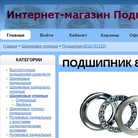
Главная
Войти
Кабинет
Корзина
Оф
Главная
>
Шариковые упорные
>
Подшипник 8210 (51210)
КАТЕГОРИИ
ПОДШИПНИК 82
Высокоточные
подшипники шпинделя
Шариковые
радиальные
Шариковые радиально-
упорные
Шариковые упорные
Одинарные
Двойные
Шариковые упорно-
радиальные
Роликовые радиальные
с короткими
цилиндрическими
роликами
Роликовые радиальные