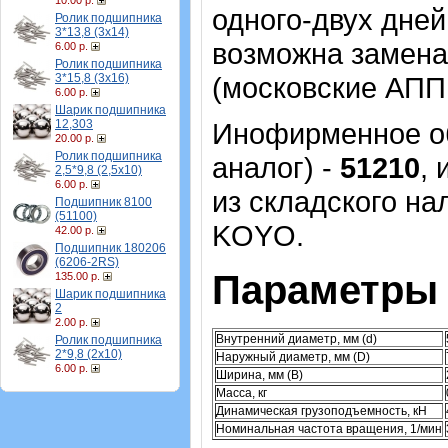
10.00 р.
одного-двух дней
Ролик подшипника
3*13,8 (3х14)
возможна замена
6.00 р.
Ролик подшипника
3*15,8 (3х16)
(московские АПП 
6.00 р.
Шарик подшипника
12,303
Инофирменное об
20.00 р.
Ролик подшипника
аналог) -
51210
,
2,5*9,8 (2,5х10)
6.00 р.
из складского на
Подшипник 8100
(51100)
KOYO.
42.00 р.
Подшипник 180206
(6206-2RS)
Параметры 
135.00 р.
Шарик подшипника
2
2.00 р.
Внутренний диаметр, мм (d)
Ролик подшипника
2*9,8 (2х10)
Наружный диаметр, мм (D)
6.00 р.
Ширина, мм (B)
Масса, кг
Динамическая грузоподъемность, кН
Номинальная частота вращения, 1/мин