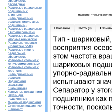
сферические
двухрядные
Роликовые радиальные
подшипники с
длинными
Нажмите, чтобы увеличит
цилиндрическими
роликами (игольчатые
подшипники)
Описание
Фото (0)
Отзывы
Роликовые радиальные
с витыми роликами
Роликовые радиально-
Тип - шариковый
упорные конические
Радиально-упорные
восприятия осево
игольчатые (РИК)
Роликовые упорно-
радиальные
этом частота вра
сферические
Роликовые упорные с
шариковых подши
коническими роликами
Роликовые упорные с
упорно-радиальн
короткими
цилиндрическими
роликами
испытывают знач
Подшипники
скольжения
Сепаратор у это
(шарнирные)
Корпусные подшипники
Втулки для
подшипники как 
подшипников
Линейные подшипники
точности, поскол
Ступичные подшипники
Шарики от