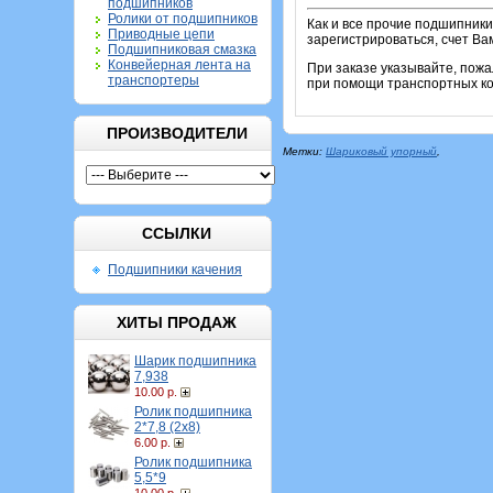
подшипников
Ролики от подшипников
Как и все прочие подшипник
Приводные цепи
зарегистрироваться, счет Ва
Подшипниковая смазка
Конвейерная лента на
При заказе указывайте, пож
транспортеры
при помощи транспортных ком
ПРОИЗВОДИТЕЛИ
Метки:
Шариковый упорный
,
ССЫЛКИ
Подшипники качения
ХИТЫ ПРОДАЖ
Шарик подшипника
7,938
10.00 р.
Ролик подшипника
2*7,8 (2х8)
6.00 р.
Ролик подшипника
5,5*9