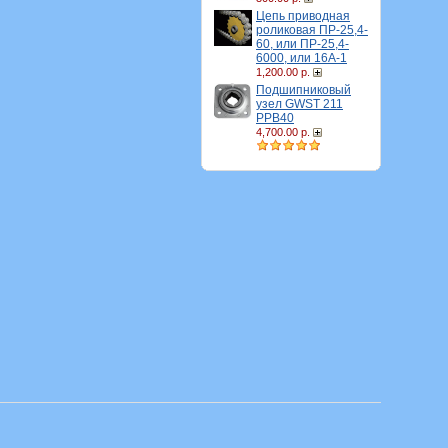
Цепь приводная
роликовая ПР-25,4-
60, или ПР-25,4-
6000, или 16A-1
1,200.00 р.
Подшипниковый
узел GWST 211
PPB40
4,700.00 р.