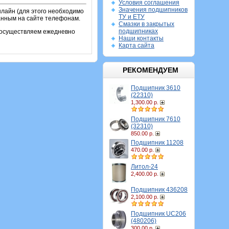
Условия соглашения
Значения подшипников
лайн (для этого необходимо
ТУ и ЕТУ
занным на сайте телефонам.
Смазки в закрытых
подшипниках
и осуществляем ежедневно
Наши контакты
Карта сайта
РЕКОМЕНДУЕМ
Подшипник 3610
(22310)
1,300.00 р.
Подшипник 7610
(32310)
850.00 р.
Подшипник 11208
470.00 р.
Литол-24
2,400.00 р.
Подшипник 436208
2,100.00 р.
Подшипник UC206
(480206)
300.00 р.