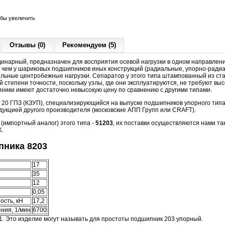
обы увеличить
Отзывы (0)
Рекомендуем (5)
динарный, предназначен для восприятия осевой нагрузки в одном направлени
 чем у шариковых подшипников иных конструкций (радиальные, упорно-радиа
льные центробежные нагрузки. Сепаратор у этого типа штампованный из ст
 степени точности, поскольку узлы, где они эксплуатируются, не требуют вы
пники имеют достаточно невысокую цену по сравнению с другими типами.
й 20 ГПЗ (КЗУП), специализирующийся на выпуске подшипников упорного типа.
дукцией другого производителя (московские АПП Групп или CRAFT).
импортный аналог) этого типа -
51203
, их поставки осуществляются нами та
K.
ника 8203
17
35
12
0,05
ость, кН
17,2
ния, 1/мин
6700
1. Это изделие могут называть для простоты подшипник 203 упорный.