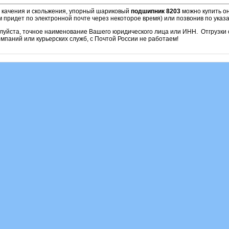
и качения и скольжения, упорный шариковый
подшипник 8203
можно купить он
м придет по электронной почте через некоторое время) или позвонив по ука
алуйста, точное наименование Вашего юридического лица или ИНН. Отгрузк
паний или курьерских служб, с Почтой России не работаем!