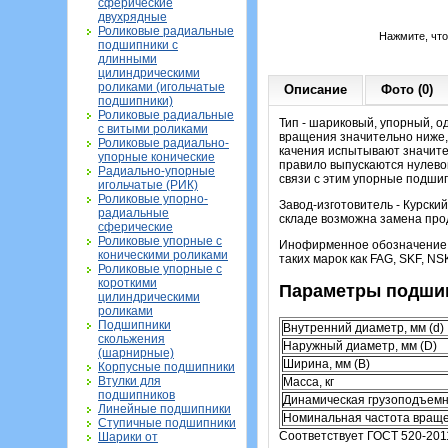
сферические
двухрядные
Роликовые радиальные
Нажмите, чт
подшипники с
длинными
цилиндрическими
роликами (игольчатые
Описание
Фото (0)
подшипники)
Роликовые радиальные
Тип - шариковый, упорный, о
с витыми роликами
вращения значительно ниже,
Роликовые радиально-
качения испытывают значите
упорные конические
правило выпускаются нулевой
Радиально-упорные
связи с этим упорные подши
игольчатые (РИК)
Роликовые упорно-
Завод-изготовитель - Курски
радиальные
складе возможна замена про
сферические
Роликовые упорные с
Инофирменное обозначение (
коническими роликами
таких марок как FAG, SKF, NS
Роликовые упорные с
короткими
Параметры подшип
цилиндрическими
роликами
Подшипники
Внутренний диаметр, мм (d)
скольжения
Наружный диаметр, мм (D)
(шарнирные)
Ширина, мм (B)
Корпусные подшипники
Втулки для
Масса, кг
подшипников
Динамическая грузоподъемн
Линейные подшипники
Номинальная частота враще
Ступичные подшипники
Соответствует ГОСТ 520-201
Шарики от