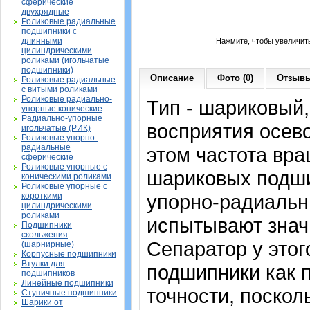
сферические
двухрядные
Роликовые радиальные
подшипники с
длинными
Нажмите, чтобы увеличит
цилиндрическими
роликами (игольчатые
подшипники)
Описание
Фото (0)
Отзывы
Роликовые радиальные
с витыми роликами
Роликовые радиально-
Тип - шариковый
упорные конические
Радиально-упорные
восприятия осево
игольчатые (РИК)
Роликовые упорно-
радиальные
этом частота вра
сферические
Роликовые упорные с
шариковых подши
коническими роликами
Роликовые упорные с
упорно-радиальн
короткими
цилиндрическими
роликами
испытывают знач
Подшипники
скольжения
Сепаратор у это
(шарнирные)
Корпусные подшипники
Втулки для
подшипники как 
подшипников
Линейные подшипники
точности, поскол
Ступичные подшипники
Шарики от