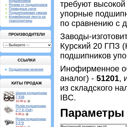
подшипников
требуют высокой 
Ролики от подшипников
Приводные цепи
упорные подшипн
Подшипниковая смазка
Конвейерная лента на
по сравнению с 
транспортеры
Заводы-изготови
ПРОИЗВОДИТЕЛИ
Курский 20 ГПЗ 
подшипников упо
ССЫЛКИ
Инофирменное об
Подшипники качения
аналог) -
51201
,
ХИТЫ ПРОДАЖ
из складского на
Шарик подшипника
IBC.
7,938
10.00 р.
Ролик подшипника
Параметры 
2*7,8 (2х8)
6.00 р.
Ролик подшипника
5,5*9
Внутренний диаметр, мм (d)