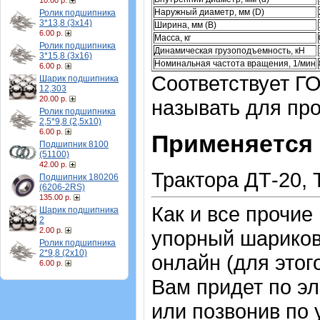
10.00 р.
Наружный диаметр, мм (D)
Ролик подшипника
3*13,8 (3х14)
Ширина, мм (B)
6.00 р.
Масса, кг
Ролик подшипника
Динамическая грузоподъемность, кН
3*15,8 (3х16)
Номинальная частота вращения, 1/мин
6.00 р.
Соответствует ГО
Шарик подшипника
12,303
20.00 р.
называть для пр
Ролик подшипника
2,5*9,8 (2,5х10)
6.00 р.
Применяется 
Подшипник 8100
(51100)
42.00 р.
Трактора ДТ-20, 
Подшипник 180206
(6206-2RS)
135.00 р.
Как и все прочие
Шарик подшипника
2
2.00 р.
упорный шарико
Ролик подшипника
2*9,8 (2х10)
онлайн (для этог
6.00 р.
Вам придет по эл
или позвонив по