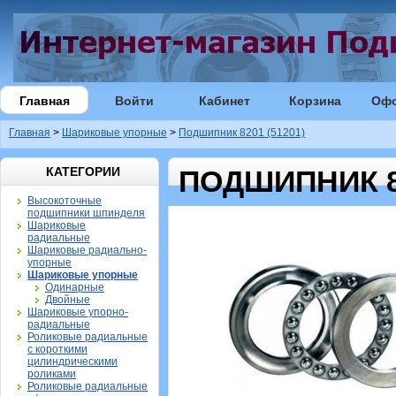
Главная
Войти
Кабинет
Корзина
Оф
Главная
>
Шариковые упорные
>
Подшипник 8201 (51201)
КАТЕГОРИИ
ПОДШИПНИК 82
Высокоточные
подшипники шпинделя
Шариковые
радиальные
Шариковые радиально-
упорные
Шариковые упорные
Одинарные
Двойные
Шариковые упорно-
радиальные
Роликовые радиальные
с короткими
цилиндрическими
роликами
Роликовые радиальные