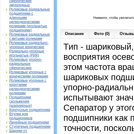
сферические
двухрядные
Роликовые радиальные
подшипники с
длинными
Нажмите, чтобы увеличит
цилиндрическими
роликами (игольчатые
подшипники)
Описание
Фото (0)
Отзывы
Роликовые радиальные
с витыми роликами
Роликовые радиально-
Тип - шариковый
упорные конические
Радиально-упорные
восприятия осево
игольчатые (РИК)
Роликовые упорно-
радиальные
этом частота вра
сферические
Роликовые упорные с
шариковых подши
коническими роликами
Роликовые упорные с
упорно-радиальн
короткими
цилиндрическими
роликами
испытывают знач
Подшипники
скольжения
Сепаратор у это
(шарнирные)
Корпусные подшипники
Втулки для
подшипники как 
подшипников
Линейные подшипники
точности, поскол
Ступичные подшипники
Шарики от