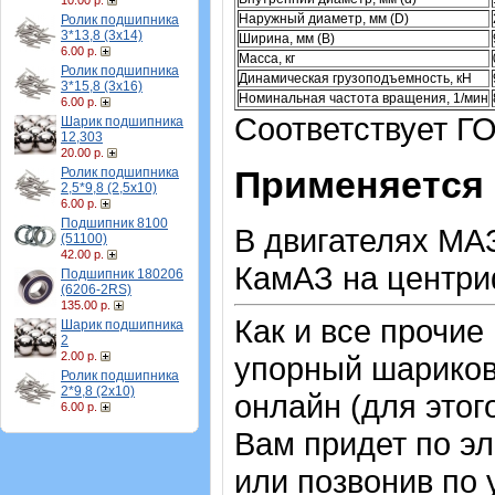
10.00 р.
Наружный диаметр, мм (D)
Ролик подшипника
3*13,8 (3х14)
Ширина, мм (B)
6.00 р.
Масса, кг
Ролик подшипника
Динамическая грузоподъемность, кН
3*15,8 (3х16)
Номинальная частота вращения, 1/мин
6.00 р.
Соответствует ГО
Шарик подшипника
12,303
20.00 р.
Применяется 
Ролик подшипника
2,5*9,8 (2,5х10)
6.00 р.
Подшипник 8100
В двигателях МАЗ
(51100)
42.00 р.
КамАЗ на центри
Подшипник 180206
(6206-2RS)
135.00 р.
Как и все прочие
Шарик подшипника
2
2.00 р.
упорный шарико
Ролик подшипника
2*9,8 (2х10)
онлайн (для этог
6.00 р.
Вам придет по эл
или позвонив по