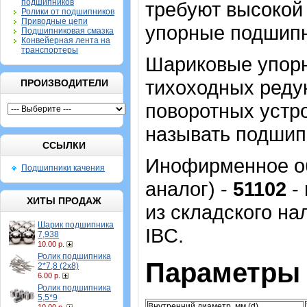
подшипников
требуют высокой 
Ролики от подшипников
Приводные цепи
упорные подшипн
Подшипниковая смазка
Конвейерная лента на
транспортеры
Шариковые упор
тихоходных реду
ПРОИЗВОДИТЕЛИ
поворотных устро
называть подшип
ССЫЛКИ
Инофирменное об
Подшипники качения
аналог) -
51102
- 
ХИТЫ ПРОДАЖ
из складского на
Шарик подшипника
IBC.
7,938
10.00 р.
Ролик подшипника
Параметры 
2*7,8 (2х8)
6.00 р.
Ролик подшипника
5,5*9
Внутренний диаметр, мм (d)