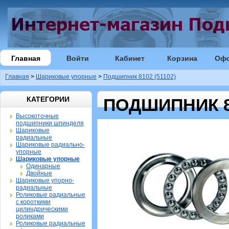
Главная
Войти
Кабинет
Корзина
Оф
Главная
>
Шариковые упорные
>
Подшипник 8102 (51102)
КАТЕГОРИИ
ПОДШИПНИК 81
Высокоточные
подшипники шпинделя
Шариковые
радиальные
Шариковые радиально-
упорные
Шариковые упорные
Одинарные
Двойные
Шариковые упорно-
радиальные
Роликовые радиальные
с короткими
цилиндрическими
роликами
Роликовые радиальные