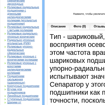
сферические
двухрядные
Роликовые радиальные
подшипники с
длинными
Нажмите, чтобы увеличит
цилиндрическими
роликами (игольчатые
подшипники)
Описание
Фото (0)
Отзывы
Роликовые радиальные
с витыми роликами
Роликовые радиально-
Тип - шариковый
упорные конические
Радиально-упорные
восприятия осево
игольчатые (РИК)
Роликовые упорно-
радиальные
этом частота вра
сферические
Роликовые упорные с
шариковых подши
коническими роликами
Роликовые упорные с
упорно-радиальн
короткими
цилиндрическими
роликами
испытывают знач
Подшипники
скольжения
Сепаратор у это
(шарнирные)
Корпусные подшипники
Втулки для
подшипники как 
подшипников
Линейные подшипники
точности, поскол
Ступичные подшипники
Шарики от