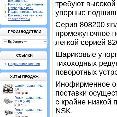
подшипников
требуют высокой 
Ролики от подшипников
Приводные цепи
упорные подшипн
Подшипниковая смазка
Конвейерная лента на
транспортеры
Серия 808200 явл
промежуточное п
ПРОИЗВОДИТЕЛИ
легкой серией 82
Шариковые упор
ССЫЛКИ
тихоходных реду
Подшипники качения
поворотных устро
ХИТЫ ПРОДАЖ
Инофирменное об
Шарик подшипника
7,938
поставки осущест
10.00 р.
Ролик подшипника
с крайне низкой 
2*7,8 (2х8)
6.00 р.
NSK.
Ролик подшипника
5,5*9