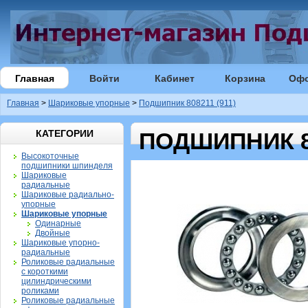
Главная
Войти
Кабинет
Корзина
Оф
Главная
>
Шариковые упорные
>
Подшипник 808211 (911)
КАТЕГОРИИ
ПОДШИПНИК 80
Высокоточные
подшипники шпинделя
Шариковые
радиальные
Шариковые радиально-
упорные
Шариковые упорные
Одинарные
Двойные
Шариковые упорно-
радиальные
Роликовые радиальные
с короткими
цилиндрическими
роликами
Роликовые радиальные