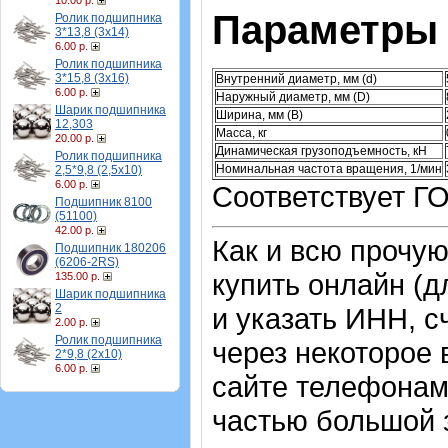
10.00 р.
Параметры 
Ролик подшипника
3*13,8 (3х14)
6.00 р.
Ролик подшипника
3*15,8 (3х16)
Внутренний диаметр, мм (d)
6.00 р.
Наружный диаметр, мм (D)
Шарик подшипника
Ширина, мм (B)
12,303
Масса, кг
20.00 р.
Динамическая грузоподъемность, кН
Ролик подшипника
Номинальная частота вращения, 1/мин
2,5*9,8 (2,5х10)
6.00 р.
Соответствует ГО
Подшипник 8100
(51100)
42.00 р.
Как и всю прочу
Подшипник 180206
(6206-2RS)
купить онлайн (д
135.00 р.
Шарик подшипника
2
и указать ИНН, с
2.00 р.
Ролик подшипника
через некоторое 
2*9,8 (2х10)
6.00 р.
сайте телефонам
частью большой з