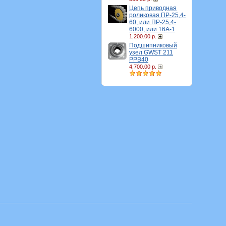
Цепь приводная
роликовая ПР-25,4-
60, или ПР-25,4-
6000, или 16A-1
1,200.00 р.
Подшипниковый
узел GWST 211
PPB40
4,700.00 р.