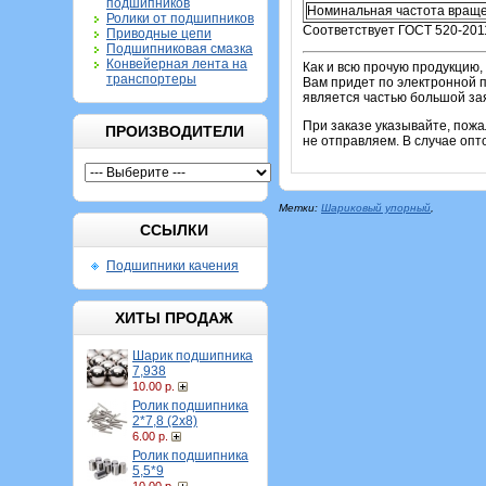
подшипников
Номинальная частота враще
Ролики от подшипников
Соответствует ГОСТ 520-201
Приводные цепи
Подшипниковая смазка
Конвейерная лента на
Как и всю прочую продукцию,
транспортеры
Вам придет по электронной п
является частью большой зая
При заказе указывайте, пож
ПРОИЗВОДИТЕЛИ
не отправляем. В случае опт
Метки:
Шариковый упорный
,
ССЫЛКИ
Подшипники качения
ХИТЫ ПРОДАЖ
Шарик подшипника
7,938
10.00 р.
Ролик подшипника
2*7,8 (2х8)
6.00 р.
Ролик подшипника
5,5*9