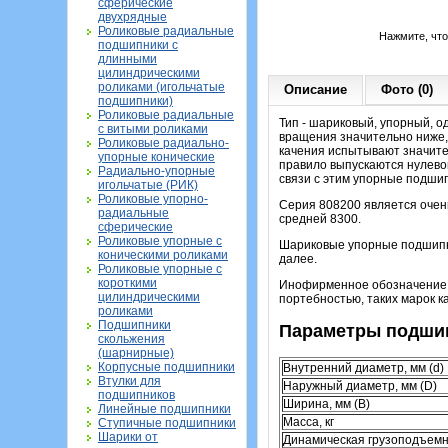
сферические
двухрядные
Роликовые радиальные
Нажмите, чт
подшипники с
длинными
цилиндрическими
роликами (игольчатые
Описание
Фото (0)
подшипники)
Роликовые радиальные
Тип - шариковый, упорный, о
с витыми роликами
вращения значительно ниже,
Роликовые радиально-
качения испытывают значите
упорные конические
правило выпускаются нулевой
Радиально-упорные
связи с этим упорные подши
игольчатые (РИК)
Роликовые упорно-
Серия 808200 является очен
радиальные
средней 8300.
сферические
Роликовые упорные с
Шариковые упорные подшипни
коническими роликами
далее.
Роликовые упорные с
короткими
Инофирменное обозначение э
цилиндрическими
портебностью, таких марок ка
роликами
Подшипники
Параметры подшип
скольжения
(шарнирные)
Корпусные подшипники
Внутренний диаметр, мм (d)
Втулки для
Наружный диаметр, мм (D)
подшипников
Ширина, мм (B)
Линейные подшипники
Масса, кг
Ступичные подшипники
Шарики от
Динамическая грузоподъемн