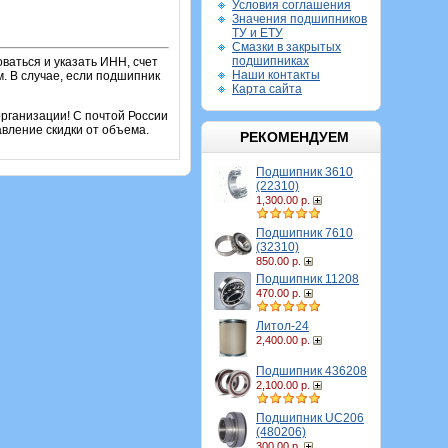
Условия соглашения
Значения подшипников
ТУ и ЕТУ
Смазки в закрытых
подшипниках
ваться и указать ИНН, счет
Наши контакты
. В случае, если подшипник
Карта сайта
рганизации! С почтой России
вление скидки от объема.
РЕКОМЕНДУЕМ
Подшипник 3610
(22310)
1,300.00 р.
Подшипник 7610
(32310)
850.00 р.
Подшипник 11208
470.00 р.
Литол-24
2,400.00 р.
Подшипник 436208
2,100.00 р.
Подшипник UC206
(480206)
300.00 р.