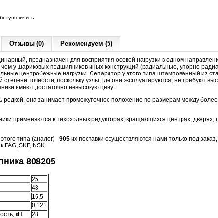
обы увеличить
Отзывы (0)
Рекомендуем (5)
динарный, предназначен для восприятия осевой нагрузки в одном направлени
 чем у шариковых подшипников иных конструкций (радиальные, упорно-радиа
льные центробежные нагрузки. Сепаратор у этого типа штампованный из ст
 степени точности, поскольку узлы, где они эксплуатируются, не требуют вы
пники имеют достаточно невысокую цену.
ь редкой, она занимает промежуточное положение по размерам между более 
ки применяются в тихоходных редукторах, вращающихся центрах, дверях, п
того типа (аналог) -
905
их поставки осуществляются нами только под заказ, 
к FAG, SKF, NSK.
ника 808205
25
48
15,5
0,121
ость, кН
28