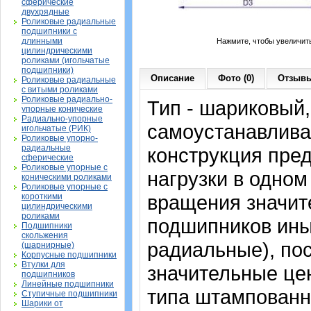
сферические
двухрядные
Роликовые радиальные
подшипники с
длинными
Нажмите, чтобы увеличит
цилиндрическими
роликами (игольчатые
подшипники)
Описание
Фото (0)
Отзывы
Роликовые радиальные
с витыми роликами
Роликовые радиально-
Тип - шариковый
упорные конические
Радиально-упорные
самоустанавлива
игольчатые (РИК)
Роликовые упорно-
радиальные
конструкция пре
сферические
Роликовые упорные с
нагрузки в одном
коническими роликами
Роликовые упорные с
вращения значит
короткими
цилиндрическими
роликами
подшипников ины
Подшипники
скольжения
радиальные), по
(шарнирные)
Корпусные подшипники
Втулки для
значительные цен
подшипников
Линейные подшипники
типа штампованн
Ступичные подшипники
Шарики от