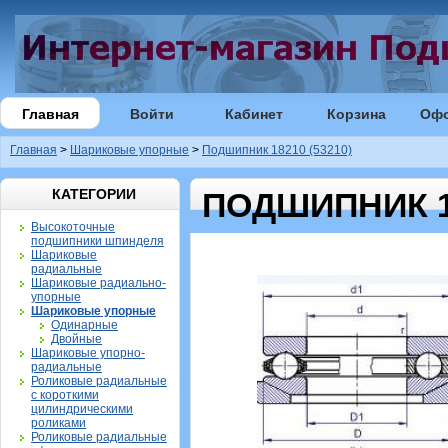
Главная
Войти
Кабинет
Корзина
Оф
Главная
>
Шариковые упорные
>
Подшипник 18210 (53210)
КАТЕГОРИИ
ПОДШИПНИК 18
Высокоточные
подшипники шпинделя
Шариковые
радиальные
Шариковые радиально-
упорные
Шариковые упорные
Одинарные
Двойные
Шариковые упорно-
радиальные
Роликовые радиальные
с короткими
цилиндрическими
роликами
Роликовые радиальные