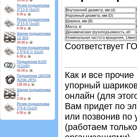
10.00 р.
Ролик подшипника
3*13,8 (3х14)
Внутренний диаметр, мм (d)
6.00 р.
Наружный диаметр, мм (D)
Ролик подшипника
Ширина, мм (B)
3*15,8 (3х16)
Масса, кг
6.00 р.
Динамическая грузоподъемность, кН
Шарик подшипника
Номинальная частота вращения, 1/мин
12,303
20.00 р.
Соответствует ГО
Ролик подшипника
2,5*9,8 (2,5х10)
6.00 р.
Подшипник 8100
(51100)
42.00 р.
Как и все прочие
Подшипник 180206
(6206-2RS)
упорный шарико
135.00 р.
Шарик подшипника
онлайн (для этог
2
2.00 р.
Вам придет по эл
Ролик подшипника
2*9,8 (2х10)
6.00 р.
или позвонив по
(работаем только