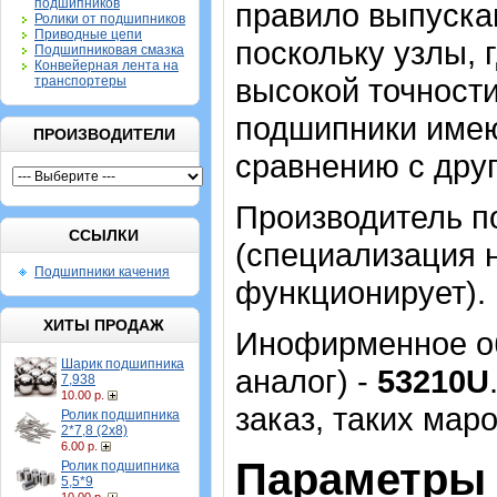
подшипников
правило выпуска
Ролики от подшипников
Приводные цепи
поскольку узлы, 
Подшипниковая смазка
Конвейерная лента на
высокой точности
транспортеры
подшипники имею
ПРОИЗВОДИТЕЛИ
сравнению с дру
Производитель п
ССЫЛКИ
(специализация н
Подшипники качения
функционирует).
ХИТЫ ПРОДАЖ
Инофирменное об
Шарик подшипника
аналог) -
53210U
7,938
10.00 р.
заказ, таких мар
Ролик подшипника
2*7,8 (2х8)
6.00 р.
Параметры 
Ролик подшипника
5,5*9