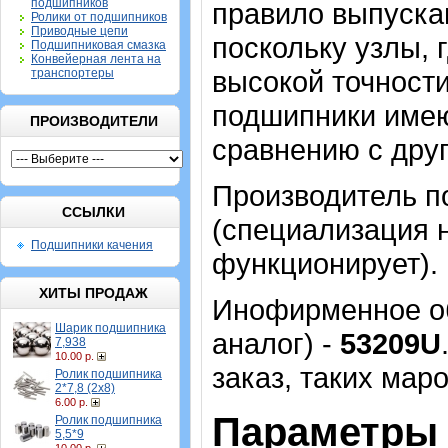
подшипников
правило выпуска
Ролики от подшипников
Приводные цепи
поскольку узлы, 
Подшипниковая смазка
Конвейерная лента на
высокой точности
транспортеры
подшипники имею
ПРОИЗВОДИТЕЛИ
сравнению с дру
Производитель п
ССЫЛКИ
(специализация н
Подшипники качения
функционирует).
ХИТЫ ПРОДАЖ
Инофирменное об
Шарик подшипника
аналог) -
53209U
7,938
10.00 р.
заказ, таких мар
Ролик подшипника
2*7,8 (2х8)
6.00 р.
Параметры 
Ролик подшипника
5,5*9