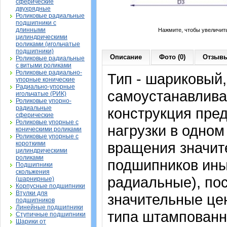
сферические
двухрядные
Роликовые радиальные
подшипники с
длинными
Нажмите, чтобы увеличит
цилиндрическими
роликами (игольчатые
подшипники)
Описание
Фото (0)
Отзывы
Роликовые радиальные
с витыми роликами
Роликовые радиально-
Тип - шариковый
упорные конические
Радиально-упорные
самоустанавлива
игольчатые (РИК)
Роликовые упорно-
радиальные
конструкция пре
сферические
Роликовые упорные с
нагрузки в одном
коническими роликами
Роликовые упорные с
вращения значит
короткими
цилиндрическими
роликами
подшипников ины
Подшипники
скольжения
радиальные), по
(шарнирные)
Корпусные подшипники
Втулки для
значительные цен
подшипников
Линейные подшипники
типа штампованн
Ступичные подшипники
Шарики от