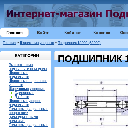
Главная
Войти
Кабинет
Корзина
Оф
Главная
>
Шариковые упорные
>
Подшипник 18209 (53209)
КАТЕГОРИИ
ПОДШИПНИК 18
Высокоточные
подшипники шпинделя
Шариковые
радиальные
Шариковые радиально-
упорные
Шариковые упорные
Одинарные
Двойные
Шариковые упорно-
радиальные
Роликовые радиальные
с короткими
цилиндрическими
роликами
Роликовые радиальные