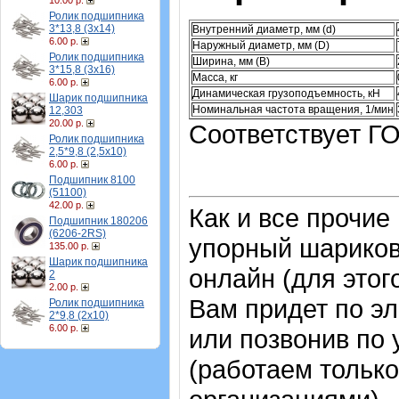
10.00 р.
Ролик подшипника
3*13,8 (3х14)
Внутренний диаметр, мм (d)
6.00 р.
Наружный диаметр, мм (D)
Ролик подшипника
Ширина, мм (B)
3*15,8 (3х16)
Масса, кг
6.00 р.
Динамическая грузоподъемность, кН
Шарик подшипника
Номинальная частота вращения, 1/мин
12,303
20.00 р.
Соответствует ГО
Ролик подшипника
2,5*9,8 (2,5х10)
6.00 р.
Подшипник 8100
(51100)
42.00 р.
Как и все прочие
Подшипник 180206
(6206-2RS)
упорный шарико
135.00 р.
Шарик подшипника
онлайн (для этог
2
2.00 р.
Вам придет по эл
Ролик подшипника
2*9,8 (2х10)
6.00 р.
или позвонив по
(работаем только