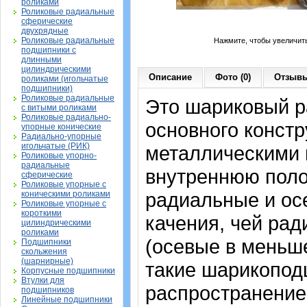
роликами
Роликовые радиальные
сферические
двухрядные
Роликовые радиальные
Нажмите, чтобы увеличит
подшипники с
длинными
цилиндрическими
Описание
Фото (0)
Отзывы
роликами (игольчатые
подшипники)
Роликовые радиальные
Это шариковый 
с витыми роликами
Роликовые радиально-
основного констр
упорные конические
Радиально-упорные
игольчатые (РИК)
металлическими 
Роликовые упорно-
радиальные
внутреннюю поло
сферические
Роликовые упорные с
радиальные и осе
коническими роликами
Роликовые упорные с
короткими
качения, чей рад
цилиндрическими
роликами
(осевые в меньш
Подшипники
скольжения
(шарнирные)
такие шарикопод
Корпусные подшипники
Втулки для
распространение.
подшипников
Линейные подшипники