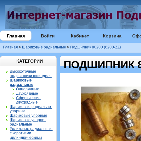
Главная
Войти
Кабинет
Корзина
Оф
Главная
>
Шариковые радиальные
>
Подшипник 80200 (6200-ZZ)
КАТЕГОРИИ
ПОДШИПНИК 80
Высокоточные
подшипники шпинделя
Шариковые
радиальные
Однорядные
Двухрядные
Сферические
двухрядные
Шариковые радиально-
упорные
Шариковые упорные
Шариковые упорно-
радиальные
Роликовые радиальные
с короткими
цилиндрическими