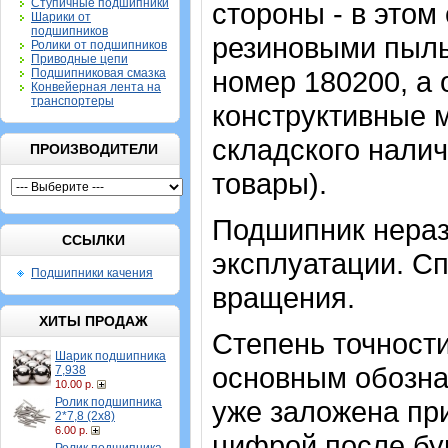
Ступичные подшипники
стороны - в этом
Шарики от
подшипников
резиновыми пыль
Ролики от подшипников
Приводные цепи
номер 180200, а 
Подшипниковая смазка
Конвейерная лента на
транспортеры
конструктивные 
складского налич
ПРОИЗВОДИТЕЛИ
товары).
Подшипник нераз
ССЫЛКИ
эксплуатации. Сп
Подшипники качения
вращения.
ХИТЫ ПРОДАЖ
Степень точности
Шарик подшипника
основным обозна
7,938
10.00 р.
Ролик подшипника
уже заложена при
2*7,8 (2х8)
6.00 р.
цифрой после бу