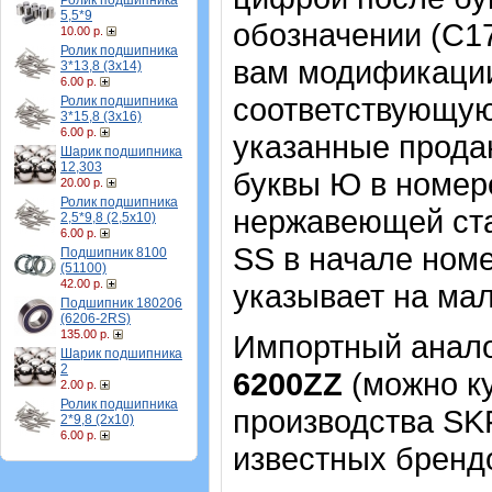
Ролик подшипника
5,5*9
обозначении (С17
10.00 р.
Ролик подшипника
вам модификации
3*13,8 (3х14)
6.00 р.
соответствующую 
Ролик подшипника
3*15,8 (3х16)
6.00 р.
указанные прода
Шарик подшипника
12,303
буквы Ю в номер
20.00 р.
Ролик подшипника
нержавеющей ста
2,5*9,8 (2,5х10)
6.00 р.
SS в начале ном
Подшипник 8100
(51100)
42.00 р.
указывает на ма
Подшипник 180206
(6206-2RS)
135.00 р.
Импортный аналог
Шарик подшипника
2
6200ZZ
(можно ку
2.00 р.
Ролик подшипника
производства SK
2*9,8 (2х10)
6.00 р.
известных брендо