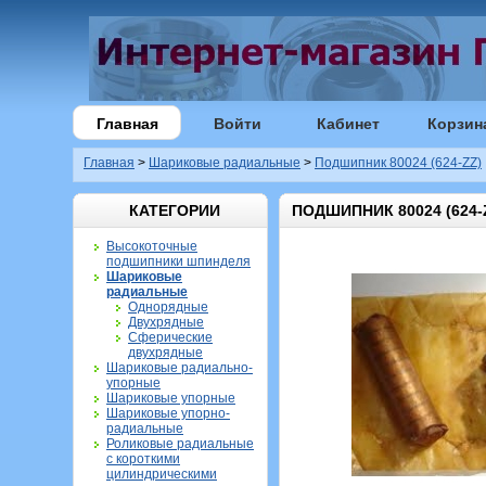
Главная
Войти
Кабинет
Корзин
Главная
>
Шариковые радиальные
>
Подшипник 80024 (624-ZZ)
КАТЕГОРИИ
ПОДШИПНИК 80024 (624-
Высокоточные
подшипники шпинделя
Шариковые
радиальные
Однорядные
Двухрядные
Сферические
двухрядные
Шариковые радиально-
упорные
Шариковые упорные
Шариковые упорно-
радиальные
Роликовые радиальные
с короткими
цилиндрическими