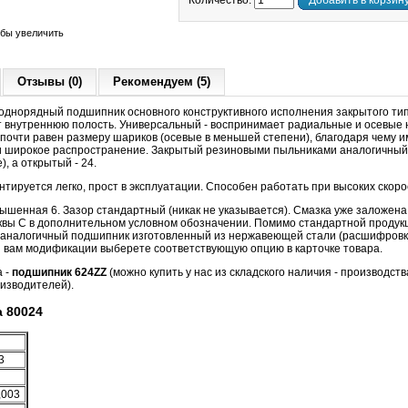
Количество:
Добавить в корзин
обы увеличить
Отзывы (0)
Рекомендуем (5)
днорядный подшипник основного конструктивного исполнения закрытого ти
 внутреннюю полость. Универсальный - воспринимает радиальные и осевые на
 почти равен размеру шариков (осевые в меньшей степени), благодаря чему 
 широкое распространение. Закрытый резиновыми пыльниками аналогичный
), а открытый - 24.
тируется легко, прост в эксплуатации. Способен работать при высоких скор
вышенная 6. Зазор стандартный (никак не указывается). Смазка уже заложена
квы С в дополнительном условном обозначении. Помимо стандартной продукц
 аналогичный подшипник изготовленный из нержавеющей стали (расшифровк
ой вам модификации выберете соответствующую опцию в карточке товара.
а -
подшипник 624ZZ
(можно купить у нас из складского наличия - производств
изводителей).
 80024
3
,003