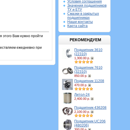
Условия соглашения
Значения подшипников
ТУ и ЕТУ
Смазки в закрытых
подшипниках
Наши контакты
Карта сайта
я этого Вам нужно пройти
РЕКОМЕНДУЕМ
ществляем ежедневно при
Подшипник 3610
(22310)
1,300.00 р.
Подшипник 7610
(32310)
850.00 р.
Подшипник 11208
470.00 р.
Литол-24
2,400.00 р.
Подшипник 436208
2,100.00 р.
Подшипник UC206
(480206)
300.00 р.