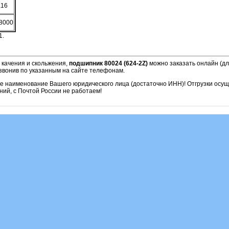
,16
8000
1.
 качения и скольжения,
подшипник 80024 (624-2Z)
можно заказать онлайн (дл
звонив по указанным на сайте телефонам.
ое наименование Вашего юридического лица (достаточно ИНН)! Отгрузки осу
ий, с Почтой России не работаем!