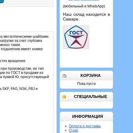
у
(мобильный и WhatsApp)
Наш склад находится в
Самаре.
па металлическими шайбами.
грузки за счет глубоких
именно такие
 подшипник имеет номер
остях вращения.
 при производстве, ее тип
ии по ГОСТ в продаже из
КОРЗИНА
а буквой Ю, присутствующей
Пока пусто
а SKF, FAG, NSK, FBJ и
СПЕЦИАЛЬНЫЕ
ИНФОРМАЦИЯ
Оплата и доставка
О нас