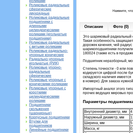
роликами
Роликовые радиальные
сферические
Нажмите, чт
двухрядные
Роликовые радиальные
подшипники с
длинными
Описание
Фото (0)
цилиндрическими
роликами (игольчатые
Это шариковый радиальный о
подшипники)
Такая особенность защищает
Роликовые радиальные
дорожек качения, чей радиус
с витыми роликами
шарикоподшипники получили
Роликовые радиально-
180024 (также есть в продаже
упорные конические
Радиально-упорные
Подшипник неразборный, мон
игольчатые (РИК)
Роликовые упорно-
Степень точности - 0 или по
радиальные
кодируется цифрой после бу
сферические
складского наличия имеется
Роликовые упорные с
в номере). Для заказа нужн
коническими роликами
Роликовые упорные с
Импортный аналог этого тип
короткими
прочих ведущих мировых про
цилиндрическими
роликами
Параметры подшипника
Подшипники
скольжения
Внутренний диаметр, мм
4
(шарнирные)
Корпусные подшипники
Наружный диаметр, мм
1
Втулки для
Ширина, мм
5
подшипников
Масса, кг
0
Линейные подшипники