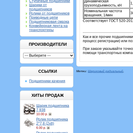
Ступичные подшипники
Динамическая
1
Шарики от
грузоподъемность, кН
подшипников
Номинальная частота
3
Ролики от подшипников
вращения, 1/мин
Приводные цепи
Соответствует ГОСТ 520-201
Подшипниковая смазка
Конвейерная лента на
транспортеры
Как и все прочие подшипники
процесс регистрации) или по
ПРОИЗВОДИТЕЛИ
При заказе указывайте точн
помощи транспортных компан
ССЫЛКИ
Метки:
Шариковый радиальный
,
Подшипники качения
ХИТЫ ПРОДАЖ
Шарик подшипника
7,938
10.00 р.
Ролик подшипника
2*7,8 (2х8)
6.00 р.