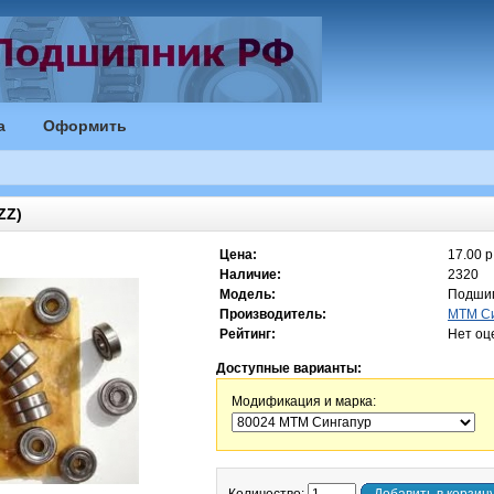
а
Оформить
ZZ)
Цена:
17.00 р
Наличие:
2320
Модель:
Подшип
Производитель:
MTM Си
Рейтинг:
Нет оц
Доступные варианты:
Модификация и марка: