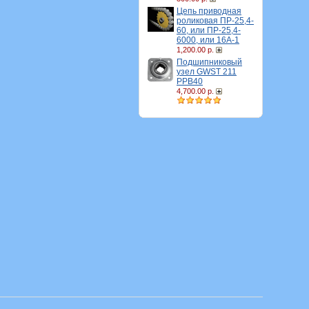
Цепь приводная
роликовая ПР-25,4-
60, или ПР-25,4-
6000, или 16A-1
1,200.00 р.
Подшипниковый
узел GWST 211
PPB40
4,700.00 р.