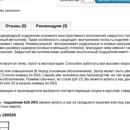
Количество:
Добавить в корзин
обы увеличить
Отзывы (0)
Рекомендуем (3)
днорядный подшипник основного конструктивного исполнения закрытого т
нный металлом). Такая особенность защищает внутреннюю полость изделия о
живает смазку. Универсальный - воспринимает радиальные и осевые нагрузки
авен размеру шариков (осевые в меньшей степени), благодаря чему именно 
анение. Закрытый металлическими шайбами аналогичный подшипник имеет н
тируется легко, прост в эксплуатации. Способен работать при высоких скор
ная) или повышенная (6 перед основным обозначением). Зазор может быть ув
3 после номера по ISO). Смазка уже заложена при производстве, ее тип код
м обозначении. Помимо обычных, из стали ШХ-15, Вы можете купить у нас да
 или SS в начале номера по ISO).
фикации и производителя выберете соответствующую опцию в карточке товар
а -
подшипник 626-2RS
(можно купить у нас из складского наличия или под зак
тных марок).
 180026