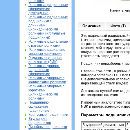
роликами
Роликовые радиальные
сферические
Нажмите, чт
двухрядные
Роликовые радиальные
подшипники с
длинными
Описание
Фото (1)
цилиндрическими
роликами (игольчатые
Это шариковый радиальный о
подшипники)
(точнее полиамид, армирова
Роликовые радиальные
загрязняющих агентов и удер
с витыми роликами
качения, чей радиус почти р
Роликовые радиально-
получили широкое распростр
упорные конические
(также есть в продаже).
Радиально-упорные
игольчатые (РИК)
Подшипник неразборный, мон
Роликовые упорно-
радиальные
Степень точности - 0 (обыч
сферические
номером согласно ГОСТ или C
Роликовые упорные с
С в дополнительном условно
коническими роликами
нержавеющей стали (индекс Ю
Роликовые упорные с
короткими
Для заказа нужной вам моди
цилиндрическими
из складского наличия.
роликами
Подшипники
Импортный аналог этого тип
скольжения
NSK и прочих всемирно извес
(шарнирные)
Корпусные подшипники
Параметры подшипника
Втулки для
подшипников
Внутренний диаметр, мм
6
Линейные подшипники