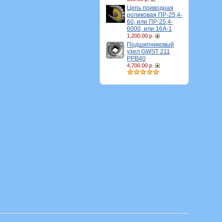
Цепь приводная
роликовая ПР-25,4-
60, или ПР-25,4-
6000, или 16A-1
1,200.00 р.
Подшипниковый
узел GWST 211
PPB40
4,700.00 р.