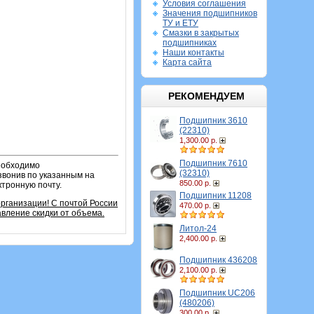
Условия соглашения
Значения подшипников
ТУ и ЕТУ
Смазки в закрытых
подшипниках
Наши контакты
Карта сайта
РЕКОМЕНДУЕМ
Подшипник 3610
(22310)
1,300.00 р.
Подшипник 7610
необходимо
(32310)
звонив по указанным на
850.00 р.
ктронную почту.
Подшипник 11208
организации!
С почтой России
470.00 р.
вление скидки от объема.
Литол-24
2,400.00 р.
Подшипник 436208
2,100.00 р.
Подшипник UC206
(480206)
300.00 р.