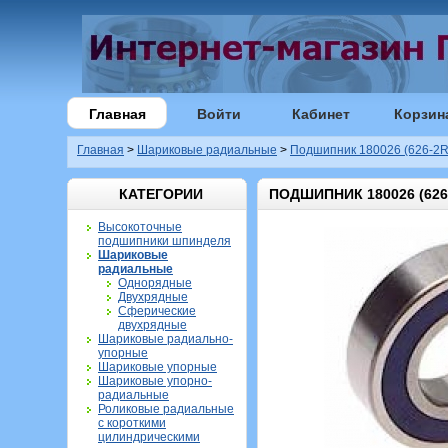
Главная
Войти
Кабинет
Корзин
Главная
>
Шариковые радиальные
>
Подшипник 180026 (626-2R
КАТЕГОРИИ
ПОДШИПНИК 180026 (626
Высокоточные
подшипники шпинделя
Шариковые
радиальные
Однорядные
Двухрядные
Сферические
двухрядные
Шариковые радиально-
упорные
Шариковые упорные
Шариковые упорно-
радиальные
Роликовые радиальные
с короткими
цилиндрическими