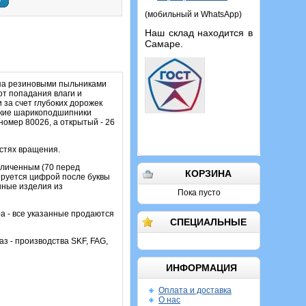
у
(мобильный и WhatsApp)
Наш склад находится в
Самаре.
ипа резиновыми пыльниками
т попадания влаги и
 за счет глубоких дорожек
такие шарикоподшипники
омер 80026, а открытый - 26
остях вращения.
еличенным (70 перед
КОРЗИНА
ируется цифрой после буквы
нные изделия из
Пока пусто
а - все указанные продаются
СПЕЦИАЛЬНЫЕ
аз - производства SKF, FAG,
ИНФОРМАЦИЯ
Оплата и доставка
О нас