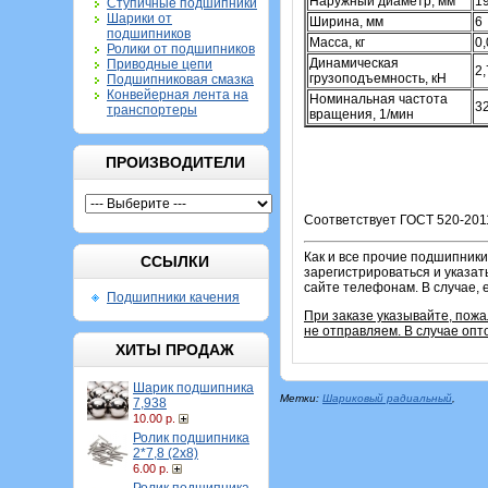
Наружный диаметр, мм
1
Ступичные подшипники
Шарики от
Ширина, мм
6
подшипников
Масса, кг
0
Ролики от подшипников
Динамическая
Приводные цепи
2,
грузоподъемность, кН
Подшипниковая смазка
Конвейерная лента на
Номинальная частота
3
транспортеры
вращения, 1/мин
ПРОИЗВОДИТЕЛИ
Соответствует ГОСТ 520-2011
Как и все прочие подшипники
ССЫЛКИ
зарегистрироваться и указат
сайте телефонам. В случае, 
Подшипники качения
При заказе указывайте, пож
не отправляем. В случае опт
ХИТЫ ПРОДАЖ
Шарик подшипника
Метки:
Шариковый радиальный
,
7,938
10.00 р.
Ролик подшипника
2*7,8 (2х8)
6.00 р.