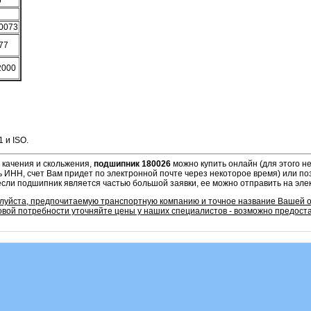
9
,0073
77
2000
 и ISO.
 качения и скольжения,
подшипник 180026
можно купить онлайн (для этого 
ь ИНН, счет Вам придет по электронной почте через некоторое время) или по
если подшипник является частью большой заявки, ее можно отправить на эле
алуйста, предпочитаемую транспортную компанию и точное название Вашей 
овой потребности уточняйте цены у наших специалистов - возможно предоста