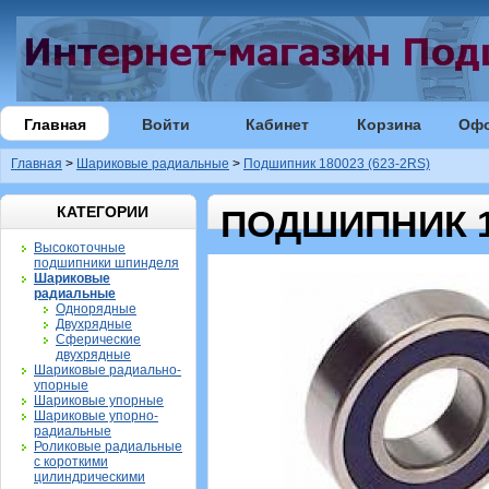
Главная
Войти
Кабинет
Корзина
Оф
Главная
>
Шариковые радиальные
>
Подшипник 180023 (623-2RS)
КАТЕГОРИИ
ПОДШИПНИК 18
Высокоточные
подшипники шпинделя
Шариковые
радиальные
Однорядные
Двухрядные
Сферические
двухрядные
Шариковые радиально-
упорные
Шариковые упорные
Шариковые упорно-
радиальные
Роликовые радиальные
с короткими
цилиндрическими