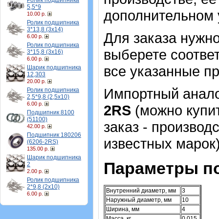
Ролик подшипника
5,5*9
дополнительном 
10.00 р.
Ролик подшипника
3*13,8 (3х14)
Для заказа нужн
6.00 р.
Ролик подшипника
выберете соотве
3*15,8 (3х16)
6.00 р.
все указанные пр
Шарик подшипника
12,303
20.00 р.
Импортный аналог
Ролик подшипника
2,5*9,8 (2,5х10)
6.00 р.
2RS
(можно купит
Подшипник 8100
(51100)
заказ - производ
42.00 р.
Подшипник 180206
известных марок)
(6206-2RS)
135.00 р.
Шарик подшипника
Параметры п
2
2.00 р.
Ролик подшипника
2*9,8 (2х10)
Внутренний диаметр, мм
3
6.00 р.
Наружный диаметр, мм
10
Ширина, мм
4
Масса, кг
0,015