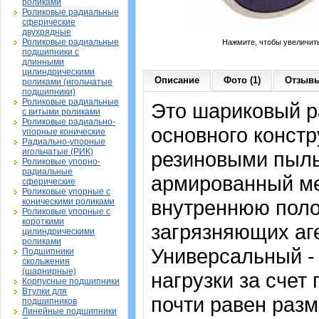
роликами
Роликовые радиальные
сферические
двухрядные
Роликовые радиальные
Нажмите, чтобы увеличит
подшипники с
длинными
цилиндрическими
Описание
Фото (1)
Отзывы
роликами (игольчатые
подшипники)
Роликовые радиальные
Это шариковый 
с витыми роликами
Роликовые радиально-
основного констр
упорные конические
Радиально-упорные
игольчатые (РИК)
резиновыми пыль
Роликовые упорно-
радиальные
армированный ме
сферические
Роликовые упорные с
внутреннюю поло
коническими роликами
Роликовые упорные с
короткими
загрязняющих аге
цилиндрическими
роликами
Универсальный -
Подшипники
скольжения
(шарнирные)
нагрузки за счет
Корпусные подшипники
Втулки для
почти равен раз
подшипников
Линейные подшипники