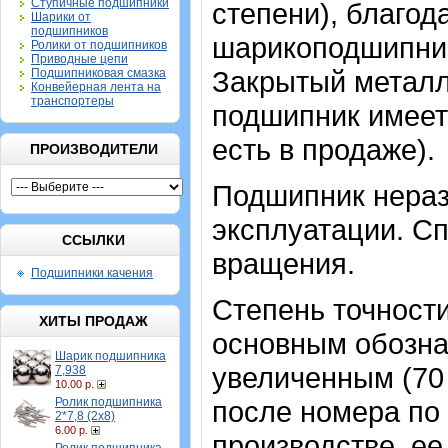
Ступичные подшипники
степени), благод
Шарики от
подшипников
шарикоподшипник
Ролики от подшипников
Приводные цепи
Закрытый метал
Подшипниковая смазка
Конвейерная лента на
транспортеры
подшипник имеет 
есть в продаже).
ПРОИЗВОДИТЕЛИ
Подшипник нераз
эксплуатации. Сп
ССЫЛКИ
вращения.
Подшипники качения
Степень точности
ХИТЫ ПРОДАЖ
основным обозна
Шарик подшипника
увеличенным (70
7,938
10.00 р.
Ролик подшипника
после номера по 
2*7,8 (2х8)
6.00 р.
производстве, ее