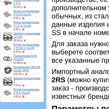
Ролик подшипника
5,5*9
дополнительном 
10.00 р.
Ролик подшипника
обычных, из стал
3*13,8 (3х14)
6.00 р.
данные изделия 
Ролик подшипника
3*15,8 (3х16)
6.00 р.
SS в начале номе
Шарик подшипника
12,303
20.00 р.
Для заказа нужн
Ролик подшипника
2,5*9,8 (2,5х10)
выберете соотве
6.00 р.
Подшипник 8100
все указанные пр
(51100)
42.00 р.
Подшипник 180206
Импортный аналог
(6206-2RS)
135.00 р.
2RS
(можно купит
Шарик подшипника
2
2.00 р.
заказ - производ
Ролик подшипника
2*9,8 (2х10)
известных брендо
6.00 р.
Параметры п