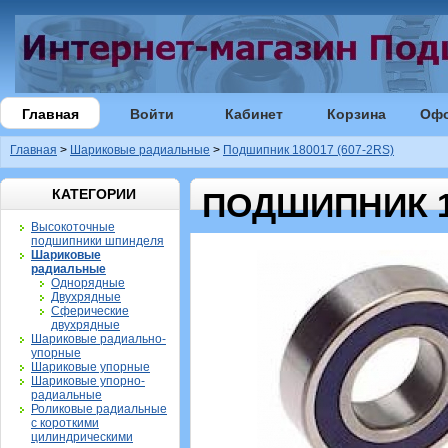
Главная
Войти
Кабинет
Корзина
Оф
Главная
>
Шариковые радиальные
>
Подшипник 180017 (607-2RS)
КАТЕГОРИИ
ПОДШИПНИК 18
Высокоточные
подшипники шпинделя
Шариковые
радиальные
Однорядные
Двухрядные
Сферические
двухрядные
Шариковые радиально-
упорные
Шариковые упорные
Шариковые упорно-
радиальные
Роликовые радиальные
с короткими
цилиндрическими