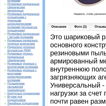
роликами
Роликовые радиальные
сферические
двухрядные
Роликовые радиальные
Нажмите, чтобы увеличит
подшипники с
длинными
цилиндрическими
Описание
Фото (1)
Отзывы
роликами (игольчатые
подшипники)
Роликовые радиальные
Это шариковый 
с витыми роликами
Роликовые радиально-
основного констр
упорные конические
Радиально-упорные
игольчатые (РИК)
резиновыми пыль
Роликовые упорно-
радиальные
армированный ме
сферические
Роликовые упорные с
внутреннюю поло
коническими роликами
Роликовые упорные с
короткими
загрязняющих аге
цилиндрическими
роликами
Универсальный -
Подшипники
скольжения
(шарнирные)
нагрузки за счет
Корпусные подшипники
Втулки для
почти равен раз
подшипников
Линейные подшипники