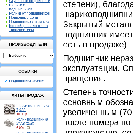
Ступичные подшипники
степени), благод
Шарики от
подшипников
шарикоподшипник
Ролики от подшипников
Приводные цепи
Закрытый метал
Подшипниковая смазка
Конвейерная лента на
транспортеры
подшипник имеет 
есть в продаже).
ПРОИЗВОДИТЕЛИ
Подшипник нераз
эксплуатации. Сп
ССЫЛКИ
вращения.
Подшипники качения
Степень точности
ХИТЫ ПРОДАЖ
основным обозна
Шарик подшипника
увеличенным (70
7,938
10.00 р.
Ролик подшипника
после номера по 
2*7,8 (2х8)
6.00 р.
производстве, ее