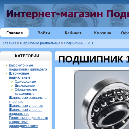
Главная
Войти
Кабинет
Корзина
Оф
Главная
>
Шариковые радиальные
>
Подшипник 11211
КАТЕГОРИИ
ПОДШИПНИК 1
Высокоточные
подшипники шпинделя
Шариковые
радиальные
Однорядные
Двухрядные
Сферические
двухрядные
Шариковые радиально-
упорные
Шариковые упорные
Шариковые упорно-
радиальные
Роликовые радиальные
с короткими
цилиндрическими