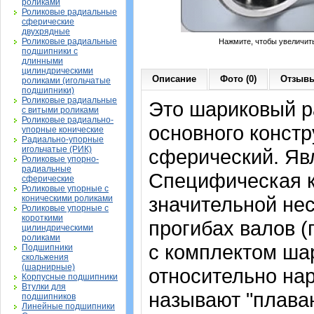
роликами
Роликовые радиальные
сферические
двухрядные
Роликовые радиальные
Нажмите, чтобы увеличит
подшипники с
длинными
цилиндрическими
Описание
Фото (0)
Отзывы
роликами (игольчатые
подшипники)
Роликовые радиальные
Это шариковый 
с витыми роликами
Роликовые радиально-
основного констр
упорные конические
Радиально-упорные
игольчатые (РИК)
сферический. Яв
Роликовые упорно-
радиальные
Специфическая к
сферические
Роликовые упорные с
значительной не
коническими роликами
Роликовые упорные с
короткими
прогибах валов (п
цилиндрическими
роликами
с комплектом ша
Подшипники
скольжения
(шарнирные)
относительно нар
Корпусные подшипники
Втулки для
называют "плава
подшипников
Линейные подшипники