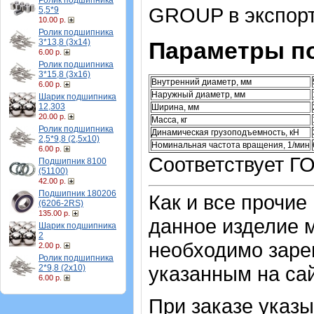
Ролик подшипника
GROUP в экспорт
5,5*9
10.00 р.
Ролик подшипника
3*13,8 (3х14)
Параметры п
6.00 р.
Ролик подшипника
3*15,8 (3х16)
Внутренний диаметр, мм
6.00 р.
Наружный диаметр, мм
Шарик подшипника
12,303
Ширина, мм
20.00 р.
Масса, кг
Ролик подшипника
Динамическая грузоподъемность, кН
2,5*9,8 (2,5х10)
Номинальная частота вращения, 1/мин
6.00 р.
Соответствует ГО
Подшипник 8100
(51100)
42.00 р.
Подшипник 180206
Как и все прочие
(6206-2RS)
135.00 р.
данное изделие м
Шарик подшипника
2
необходимо зарег
2.00 р.
Ролик подшипника
указанным на са
2*9,8 (2х10)
6.00 р.
При заказе указы