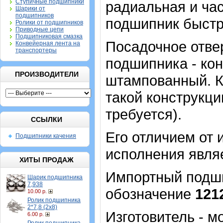
Ступичные подшипники
радиальная и час
Шарики от
подшипников
подшипник быстр
Ролики от подшипников
Приводные цепи
Подшипниковая смазка
Посадочное отвер
Конвейерная лента на
транспортеры
подшипника - кон
ПРОИЗВОДИТЕЛИ
штампованный. К
такой конструкци
требуется).
ССЫЛКИ
Его отличием от 
Подшипники качения
исполнения являе
ХИТЫ ПРОДАЖ
Импортный подшип
Шарик подшипника
7,938
обозначение
121
10.00 р.
Ролик подшипника
2*7,8 (2х8)
Изготовитель - 
6.00 р.