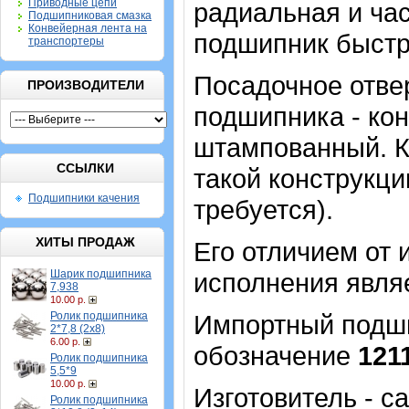
Приводные цепи
радиальная и час
Подшипниковая смазка
Конвейерная лента на
подшипник быстр
транспортеры
Посадочное отвер
ПРОИЗВОДИТЕЛИ
подшипника - кон
штампованный. К
ССЫЛКИ
такой конструкци
Подшипники качения
требуется).
ХИТЫ ПРОДАЖ
Его отличием от 
Шарик подшипника
исполнения являе
7,938
10.00 р.
Ролик подшипника
Импортный подшип
2*7,8 (2х8)
6.00 р.
обозначение
121
Ролик подшипника
5,5*9
10.00 р.
Изготовитель - 
Ролик подшипника