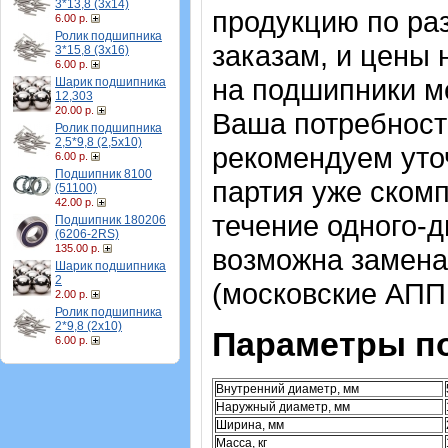
3*13,8 (3х14)
продукцию по ра
6.00 р.
Ролик подшипника
заказам, и цены 
3*15,8 (3х16)
6.00 р.
на подшипники м
Шарик подшипника
12,303
20.00 р.
Ваша потребност
Ролик подшипника
2,5*9,8 (2,5х10)
рекомендуем уточ
6.00 р.
Подшипник 8100
партия уже скомп
(51100)
42.00 р.
течение одного-д
Подшипник 180206
(6206-2RS)
135.00 р.
возможна замена
Шарик подшипника
2
(московские АПП
2.00 р.
Ролик подшипника
2*9,8 (2х10)
Параметры п
6.00 р.
Внутренний диаметр, мм
Наружный диаметр, мм
Ширина, мм
Масса, кг