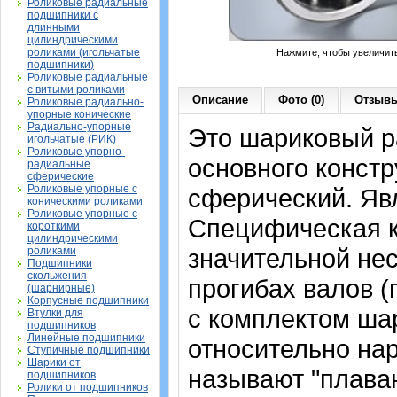
Роликовые радиальные
подшипники с
длинными
цилиндрическими
роликами (игольчатые
Нажмите, чтобы увеличит
подшипники)
Роликовые радиальные
с витыми роликами
Описание
Фото (0)
Отзывы
Роликовые радиально-
упорные конические
Радиально-упорные
Это шариковый 
игольчатые (РИК)
Роликовые упорно-
основного констр
радиальные
сферические
Роликовые упорные с
сферический. Яв
коническими роликами
Роликовые упорные с
Специфическая к
короткими
цилиндрическими
значительной не
роликами
Подшипники
скольжения
прогибах валов (п
(шарнирные)
Корпусные подшипники
с комплектом ша
Втулки для
подшипников
Линейные подшипники
относительно нар
Ступичные подшипники
Шарики от
называют "плава
подшипников
Ролики от подшипников