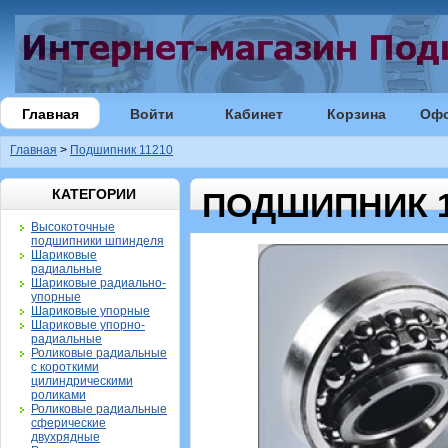
Главная
Войти
Кабинет
Корзина
Оф
Главная
>
Подшипник 11210
КАТЕГОРИИ
ПОДШИПНИК 1
Высокоточные
подшипники шпинделя
Шариковые
радиальные
Шариковые радиально-
упорные
Шариковые упорные
Шариковые упорно-
радиальные
Роликовые радиальные
с короткими
цилиндрическими
роликами
Роликовые радиальные
сферические
двухрядные