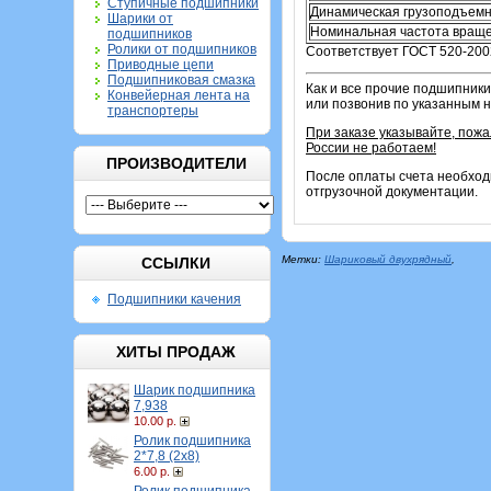
Ступичные подшипники
Динамическая грузоподъемн
Шарики от
Номинальная частота враще
подшипников
Ролики от подшипников
Соответствует ГОСТ 520-200
Приводные цепи
Подшипниковая смазка
Как и все прочие подшипники
Конвейерная лента на
или позвонив по указанным 
транспортеры
При заказе указывайте, пож
России не работаем!
ПРОИЗВОДИТЕЛИ
После оплаты счета необход
отгрузочной документации.
Метки:
Шариковый двухрядный
,
ССЫЛКИ
Подшипники качения
ХИТЫ ПРОДАЖ
Шарик подшипника
7,938
10.00 р.
Ролик подшипника
2*7,8 (2х8)
6.00 р.