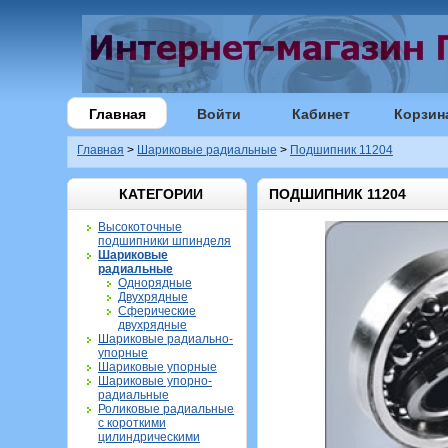
Главная
Войти
Кабинет
Корзин
Главная
>
Шариковые радиальные
>
Подшипник 11204
КАТЕГОРИИ
ПОДШИПНИК 11204
Высокоточные
подшипники шпинделя
Шариковые
радиальные
Однорядные
Двухрядные
Сферические
двухрядные
Шариковые радиально-
упорные
Шариковые упорные
Шариковые упорно-
радиальные
Роликовые радиальные
с короткими
цилиндрическими