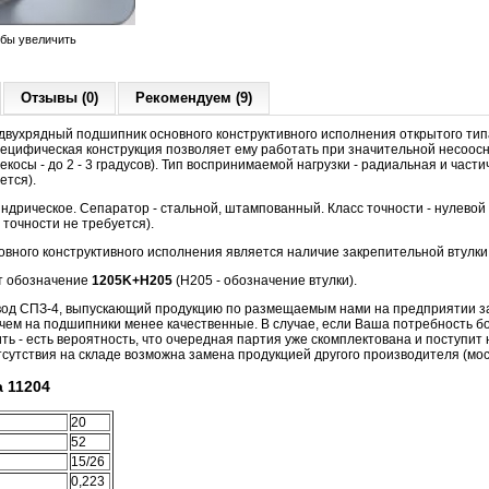
обы увеличить
Отзывы (0)
Рекомендуем (9)
вухрядный подшипник основного конструктивного исполнения открытого тип
цифическая конструкция позволяет ему работать при значительной несоосн
косы - до 2 - 3 градусов). Тип воспринимаемой нагрузки - радиальная и част
ется).
ндрическое. Сепаратор - стальной, штампованный. Класс точности - нулевой
 точности не требуется).
овного конструктивного исполнения является наличие закрепительной втулки
т обозначение
1205K+Н205
(Н205 - обозначение втулки).
авод СПЗ-4, выпускающий продукцию по размещаемым нами на предприятии за
 чем на подшипники менее качественные. В случае, если Ваша потребность б
ть - есть вероятность, что очередная партия уже скомплектована и поступит 
отсутствия на складе возможна замена продукцией другого производителя (мос
 11204
20
52
15/26
0,223