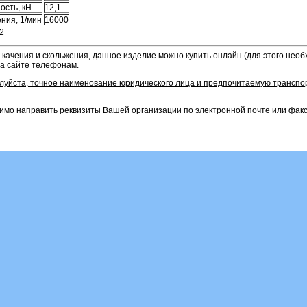
ость, кН
12,1
ния, 1/мин
16000
2
 качения и скольжения, данное изделие можно купить онлайн (для этого нео
на сайте телефонам.
алуйста, точное наименование юридического лица и предпочитаемую транспо
имо направить реквизиты Вашей организации по электронной почте или фак