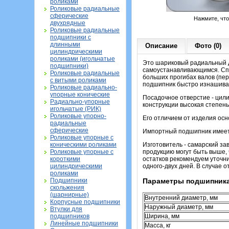
роликами
Роликовые радиальные
сферические
Нажмите, чт
двухрядные
Роликовые радиальные
подшипники с
длинными
Описание
Фото (0)
цилиндрическими
роликами (игольчатые
Это шариковый радиальный д
подшипники)
самоустанавливающимся. Спе
Роликовые радиальные
больших прогибах валов (пере
с витыми роликами
подшипник быстро изнашива
Роликовые радиально-
упорные конические
Посадочное отверстие - цили
Радиально-упорные
конструкции высокая степень
игольчатые (РИК)
Роликовые упорно-
Его отличием от изделия осн
радиальные
сферические
Импортный подшипник имее
Роликовые упорные с
коническими роликами
Изготовитель - самарский з
Роликовые упорные с
продукцию могут быть выше,
короткими
остатков рекомендуем уточни
цилиндрическими
одного-двух дней. В случае 
роликами
Подшипники
Параметры подшипника
скольжения
(шарнирные)
Внутренний диаметр, мм
Корпусные подшипники
Наружный диаметр, мм
Втулки для
подшипников
Ширина, мм
Линейные подшипники
Масса, кг