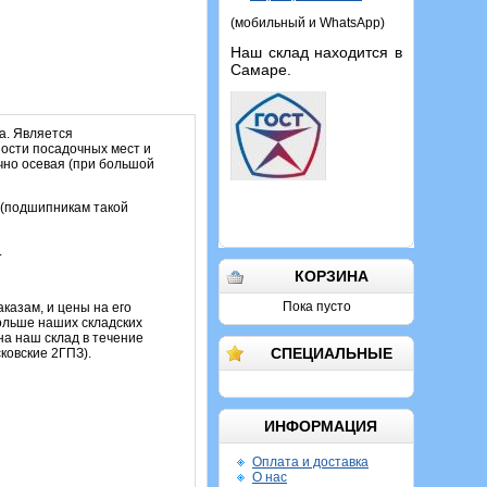
(мобильный и WhatsApp)
Наш склад находится в
Самаре.
а. Является
ости посадочных мест и
ично осевая (при большой
 (подшипникам такой
.
КОРЗИНА
Пока пусто
казам, и цены на его
ольше наших складских
на наш склад в течение
СПЕЦИАЛЬНЫЕ
ковские 2ГПЗ).
ИНФОРМАЦИЯ
Оплата и доставка
О нас