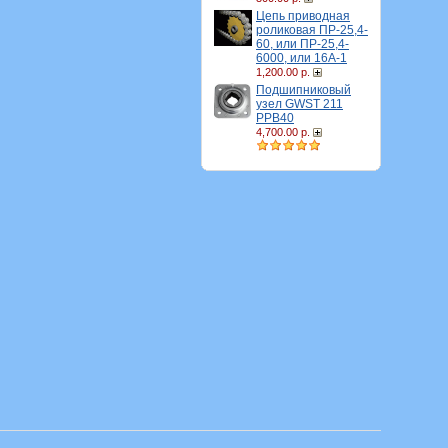
Цепь приводная
роликовая ПР-25,4-
60, или ПР-25,4-
6000, или 16A-1
1,200.00 р.
Подшипниковый
узел GWST 211
PPB40
4,700.00 р.