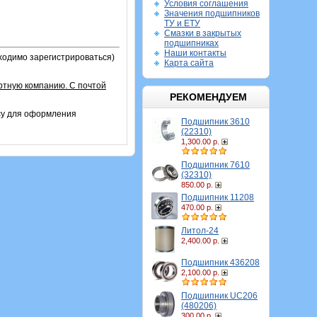
Условия соглашения
Значения подшипников
ТУ и ЕТУ
Смазки в закрытых
подшипниках
Наши контакты
бходимо зарегистрироваться)
Карта сайта
ртную компанию. С почтой
РЕКОМЕНДУЕМ
су для оформления
Подшипник 3610
(22310)
1,300.00 р.
Подшипник 7610
(32310)
850.00 р.
Подшипник 11208
470.00 р.
Литол-24
2,400.00 р.
Подшипник 436208
2,100.00 р.
Подшипник UC206
(480206)
300.00 р.