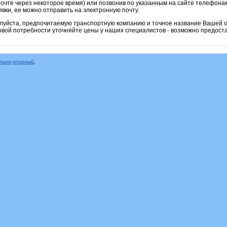
очте через некоторое время) или позвонив по указанным на сайте телефонам
вки, ее можно отправить на электронную почту.
алуйста, предпочитаемую транспортную компанию и точное название Вашей о
овой потребности уточняйте цены у наших специалистов - возможно предоста
льно-упорный
,