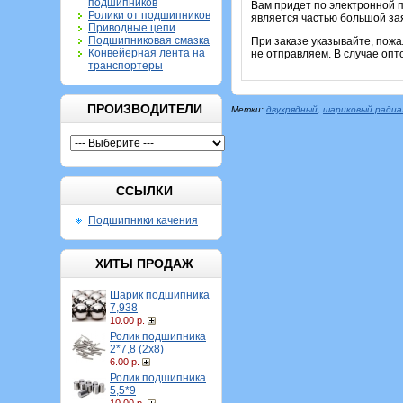
подшипников
Вам придет по электронной п
Ролики от подшипников
является частью большой зая
Приводные цепи
Подшипниковая смазка
При заказе указывайте, пож
Конвейерная лента на
не отправляем. В случае опт
транспортеры
ПРОИЗВОДИТЕЛИ
Метки:
двухрядный
,
шариковый радиа
ССЫЛКИ
Подшипники качения
ХИТЫ ПРОДАЖ
Шарик подшипника
7,938
10.00 р.
Ролик подшипника
2*7,8 (2х8)
6.00 р.
Ролик подшипника
5,5*9