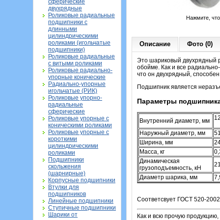
сферические
двухрядные
Роликовые радиальные
Нажмите, чт
подшипники с
длинными
цилиндрическими
роликами (игольчатые
Описание
Фото (0)
подшипники)
Роликовые радиальные
Это шариковый двухрядный р
с витыми роликами
обойме. Как и все радиально
Роликовые радиально-
что он двухрядный, способен
упорные конические
Радиально-упорные
Подшипник является неразъем
игольчатые (РИК)
Роликовые упорно-
Параметры подшипника
радиальные
сферические
1
Роликовые упорные с
Внутренний диаметр, мм
коническими роликами
Роликовые упорные с
Наружный диаметр, мм
5
короткими
Ширина, мм
2
цилиндрическими
Масса, кг
0
роликами
Подшипники
Динамическая
2
скольжения
грузоподъемность, кН
(шарнирные)
Диаметр шарика, мм
7
Корпусные подшипники
Втулки для
подшипников
Соответсвует ГОСТ 520-2002 
Линейные подшипники
Ступичные подшипники
Шарики от
Как и всю прочую продукцию,