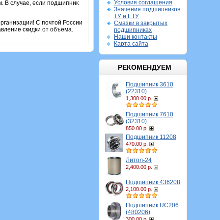
Условия соглашения
. В случае, если подшипник
Значения подшипников
ТУ и ЕТУ
рганизации! С почтой России
Смазки в закрытых
вление скидки от объема.
подшипниках
Наши контакты
Карта сайта
РЕКОМЕНДУЕМ
Подшипник 3610
(22310)
1,300.00 р.
Подшипник 7610
(32310)
850.00 р.
Подшипник 11208
470.00 р.
Литол-24
2,400.00 р.
Подшипник 436208
2,100.00 р.
Подшипник UC206
(480206)
300.00 р.