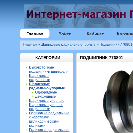
Главная
Войти
Кабинет
Корзин
Главная
>
Шариковые радиально-упорные
>
Подшипник 776801
КАТЕГОРИИ
ПОДШИПНИК 776801
Высокоточные
подшипники шпинделя
Шариковые
радиальные
Шариковые
радиально-упорные
Однорядные
Двухрядные
Шариковые упорные
Шариковые упорно-
радиальные
Роликовые радиальные
с короткими
цилиндрическими
роликами
Роликовые радиальные