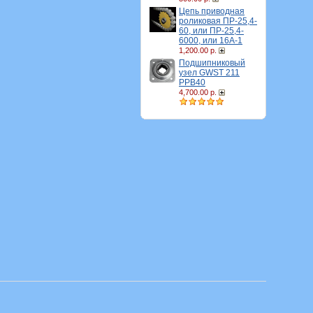
Цепь приводная
роликовая ПР-25,4-
60, или ПР-25,4-
6000, или 16A-1
1,200.00 р.
Подшипниковый
узел GWST 211
PPB40
4,700.00 р.