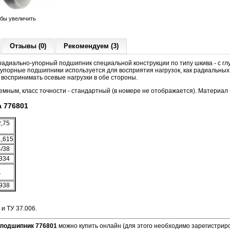
обы увеличить
Отзывы (0)
Рекомендуем (3)
адиально-упорный подшипник специальной конструкции по типу шкива - с гл
-упорные подшипники используется для восприятия нагрузок, как радиальных, 
 воспринимать осевые нагрузки в обе стороны.
ным, класс точности - стандартный (в номере не отображается). Материал -
 776801
2,75
1,615
4/38
,334
1
,938
и ТУ 37.006.
подшипник 776801
можно купить онлайн (для этого необходимо зарегистриро