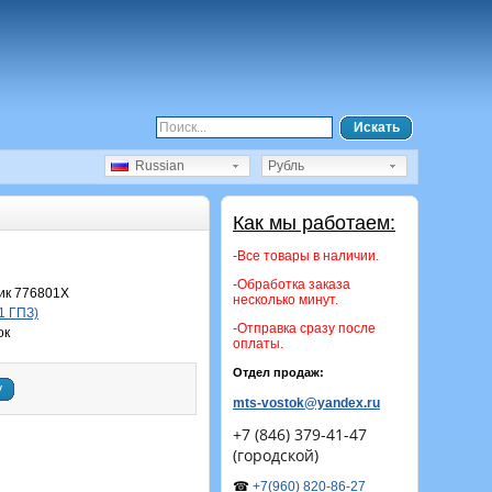
Искать
Russian
Рубль
Как мы работаем:
-Все товары в наличии.
-Обработка заказа
к 776801Х
несколько минут.
1 ГПЗ)
-Отправка сразу после
ок
оплаты.
Отдел продаж:
у
mts-vostok@yandex.ru
+7 (846) 379-41-47
(городской)
☎
+7(960) 820-86-27