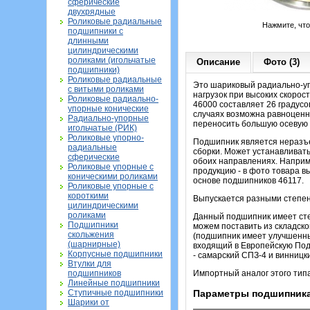
сферические
двухрядные
Роликовые радиальные
Нажмите, чт
подшипники с
длинными
цилиндрическими
роликами (игольчатые
Описание
Фото (3)
подшипники)
Роликовые радиальные
Это шариковый радиально-уп
с витыми роликами
нагрузок при высоких скорос
Роликовые радиально-
46000 составляет 26 градусо
упорные конические
случаях возможна равноценн
Радиально-упорные
переносить большую осевую н
игольчатые (РИК)
Роликовые упорно-
Подшипник является неразъе
радиальные
сборки. Может устанавливать
сферические
обоих направлениях. Наприм
Роликовые упорные с
продукцию - в фото товара в
коническими роликами
основе подшипников 46117.
Роликовые упорные с
короткими
Выпускается разными степеня
цилиндрическими
роликами
Данный подшипник имеет ст
Подшипники
можем поставить из складско
скольжения
(подшипник имеет улучшенны
(шарнирные)
входящий в Европейскую По
Корпусные подшипники
- самарский СПЗ-4 и винницк
Втулки для
подшипников
Импортный аналог этого тип
Линейные подшипники
Ступичные подшипники
Параметры подшипника
Шарики от