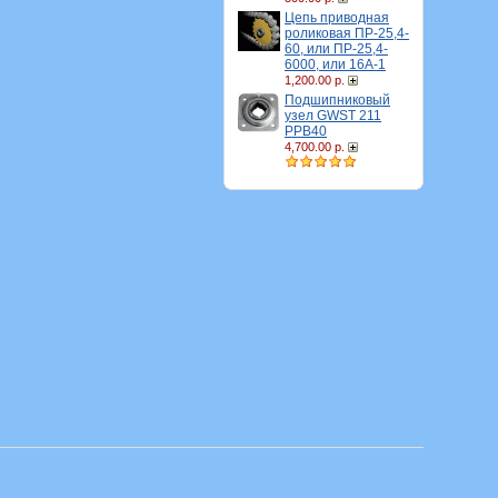
Цепь приводная
роликовая ПР-25,4-
60, или ПР-25,4-
6000, или 16A-1
1,200.00 р.
Подшипниковый
узел GWST 211
PPB40
4,700.00 р.