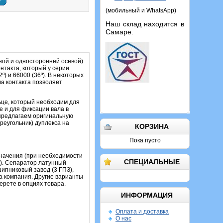
у
(мобильный и WhatsApp)
Наш склад находится в
Самаре.
ой и односторонней осевой)
нтакта, который у серии
) и 66000 (36º). В некоторых
а контакта позволяет
ьце, который необходим для
е и для фиксации вала в
 предлагаем оригинальную
реугольник) дуплекса на
КОРЗИНА
Пока пусто
начения (при необходимости
СПЕЦИАЛЬНЫЕ
в). Сепаратор латунный
ипниковый завод (3 ГПЗ),
 компания. Другие варианты
ерете в опциях товара.
ИНФОРМАЦИЯ
Оплата и доставка
О нас