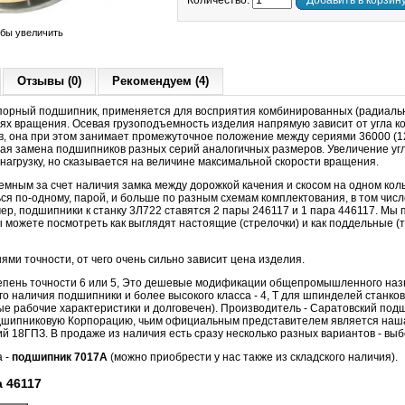
Количество:
Добавить в корзин
обы увеличить
Отзывы (0)
Рекомендуем (4)
орный подшипник, применяется для восприятия комбинированных (радиальн
тях вращения. Осевая грузоподъемность изделия напрямую зависит от угла ко
в, она при этом занимает промежуточное положение между сериями 36000 (12º
ая замена подшипников разных серий аналогичных размеров. Увеличение угл
агрузку, но сказывается на величине максимальной скорости вращения.
мным за счет наличия замка между дорожкой качения и скосом на одном кол
ся по-одному, парой, и больше по разным схемам комплектования, в том числ
ер, подшипники к станку 3Л722 ставятся 2 пары 246117 и 1 пара 446117. Мы
ы можете посмотреть как выглядят настоящие (стрелочки) и как поддельные (т
ми точности, от чего очень сильно зависит цена изделия.
епень точности 6 или 5, Это дешевые модификации общепромышленного наз
го наличия подшипники и более высокого класса - 4, Т для шпинделей станко
е рабочие характеристики и долговечен). Производитель - Саратовский подш
дшипниковую Корпорацию, чьим официальным представителем является наша
ий 18ГПЗ. В продаже из наличия есть сразу несколько разных вариантов - выб
а -
подшипник 7017А
(можно приобрести у нас также из складского наличия).
 46117