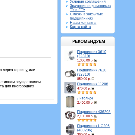
Условия соглашения
Значения подшипников
ТУ и ЕТУ
Смазки в закрытых
подшипниках
Наши контакты
Карта сайта
РЕКОМЕНДУЕМ
Подшипник 3610
(22310)
1,300.00 р.
 через корзину, или
Подшипник 7610
(32310)
850.00 р.
 регионам осуществляем
Подшипник 11208
та для иногородних
470.00 р.
Литол-24
2,400.00 р.
Подшипник 436208
2,100.00 р.
Подшипник UC206
(480206)
300.00 р.