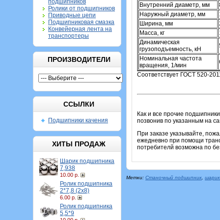
подшипников
Внутренний диаметр, мм
Ролики от подшипников
Наружный диаметр, мм
Приводные цепи
Подшипниковая смазка
Ширина, мм
Конвейерная лента на
Масса, кг
транспортеры
Динамическая
грузоподъемность, кН
Номинальная частота
ПРОИЗВОДИТЕЛИ
вращения, 1/мин
Соответствует ГОСТ 520-201
ССЫЛКИ
Как и все прочие подшипники
Подшипники качения
позвонив по указанным на с
При заказе указывайте, пож
ежедневно при помощи транс
ХИТЫ ПРОДАЖ
потребителй возможна по бе
Шарик подшипника
7,938
10.00 р.
Метки:
Станочный подшипник
,
шарик
Ролик подшипника
2*7,8 (2х8)
6.00 р.
Ролик подшипника
5,5*9