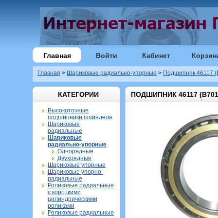
Главная
Войти
Кабинет
Корзин
Главная
>
Шариковые радиально-упорные
>
Подшипник 46117 (
КАТЕГОРИИ
ПОДШИПНИК 46117 (B701
Высокоточные
подшипники шпинделя
Шариковые
радиальные
Шариковые
радиально-упорные
Однорядные
Двухрядные
Шариковые упорные
Шариковые упорно-
радиальные
Роликовые радиальные
с короткими
цилиндрическими
роликами
Роликовые радиальные