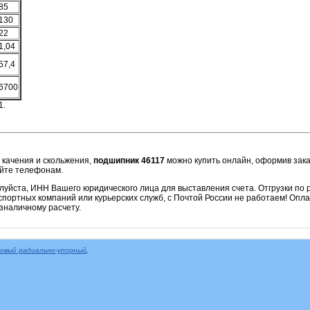
85
130
22
1,04
57,4
6700
1.
 качения и скольжения,
подшипник 46117
можно купить онлайн, оформив заказ
айте телефонам.
алуйста, ИНН Вашего юридического лица для выставления счета. Отгрузки по
портных компаний или курьерских служб, с Почтой России не работаем! Опла
зналичному расчету.
овый радиально-упорный
,