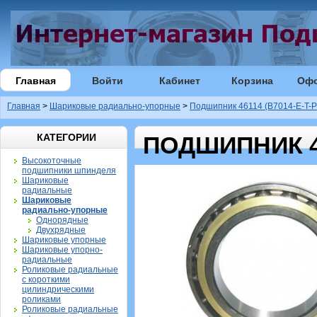
Главная
Войти
Кабинет
Корзина
Оф
Главная
>
Шариковые радиально-упорные
>
Подшипник 46114 (B7014-E-T-P
КАТЕГОРИИ
ПОДШИПНИК 46
Высокоточные
подшипники шпинделя
Шариковые
радиальные
Шариковые
радиально-упорные
Однорядные
Двухрядные
Шариковые упорные
Шариковые упорно-
радиальные
Роликовые радиальные
с короткими
цилиндрическими
роликами
Роликовые радиальные