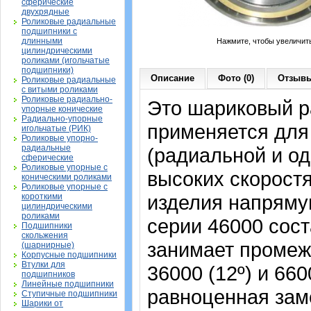
сферические
двухрядные
Роликовые радиальные
подшипники с
длинными
Нажмите, чтобы увеличит
цилиндрическими
роликами (игольчатые
подшипники)
Описание
Фото (0)
Отзывы
Роликовые радиальные
с витыми роликами
Роликовые радиально-
Это шариковый р
упорные конические
Радиально-упорные
применяется для
игольчатые (РИК)
Роликовые упорно-
радиальные
(радиальной и од
сферические
Роликовые упорные с
высоких скорост
коническими роликами
Роликовые упорные с
изделия напрямую
короткими
цилиндрическими
роликами
серии 46000 сост
Подшипники
скольжения
занимает промеж
(шарнирные)
Корпусные подшипники
Втулки для
36000 (12º) и 66
подшипников
Линейные подшипники
равноценная зам
Ступичные подшипники
Шарики от