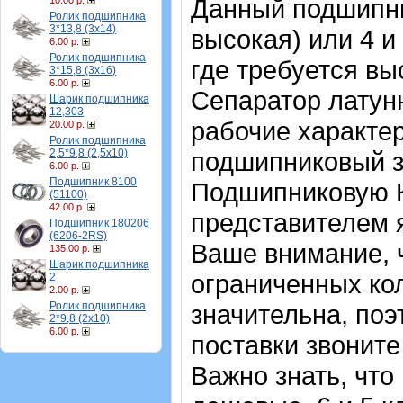
Данный подшипник
10.00 р.
Ролик подшипника
3*13,8 (3х14)
высокая) или 4 и
6.00 р.
Ролик подшипника
где требуется в
3*15,8 (3х16)
6.00 р.
Сепаратор латун
Шарик подшипника
12,303
рабочие характер
20.00 р.
Ролик подшипника
2,5*9,8 (2,5х10)
подшипниковый з
6.00 р.
Подшипник 8100
Подшипниковую 
(51100)
42.00 р.
представителем 
Подшипник 180206
(6206-2RS)
Ваше внимание, 
135.00 р.
Шарик подшипника
ограниченных кол
2
2.00 р.
Ролик подшипника
значительна, по
2*9,8 (2х10)
6.00 р.
поставки звоните
Важно знать, что