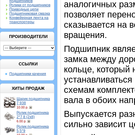
подшипников
аналогичных разм
Ролики от подшипников
Приводные цепи
позволяет перено
Подшипниковая смазка
Конвейерная лента на
сказывается на 
транспортеры
вращения.
ПРОИЗВОДИТЕЛИ
Подшипник являе
замка между дор
ССЫЛКИ
кольце, который
Подшипники качения
устанавливаться 
схемам комплект
ХИТЫ ПРОДАЖ
вала в обоих нап
Шарик подшипника
7,938
10.00 р.
Выпускается разн
Ролик подшипника
2*7,8 (2х8)
сильно зависит ц
6.00 р.
Ролик подшипника
5,5*9