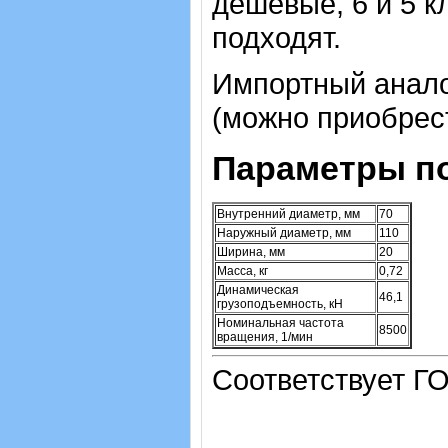
дешевые, 6 и 5 к
подходят.
Импортный аналог
(можно приобрест
Параметры п
Внутренний диаметр, мм
70
Наружный диаметр, мм
110
Ширина, мм
20
Масса, кг
0,72
Динамическая
46,1
грузоподъемность, кН
Номинальная частота
8500
вращения, 1/мин
Соответствует ГО