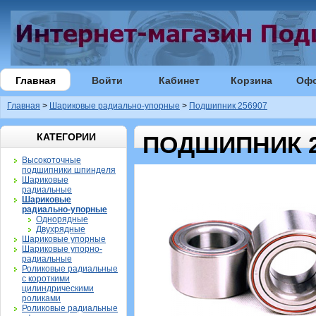
Главная
Войти
Кабинет
Корзина
Оф
Главная
>
Шариковые радиально-упорные
>
Подшипник 256907
КАТЕГОРИИ
ПОДШИПНИК 2
Высокоточные
подшипники шпинделя
Шариковые
радиальные
Шариковые
радиально-упорные
Однорядные
Двухрядные
Шариковые упорные
Шариковые упорно-
радиальные
Роликовые радиальные
с короткими
цилиндрическими
роликами
Роликовые радиальные