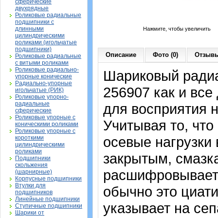
сферические
двухрядные
Роликовые радиальные
подшипники с
длинными
Нажмите, чтобы увеличить
цилиндрическими
роликами (игольчатые
подшипники)
Описание
Фото (0)
Отзывы
Роликовые радиальные
с витыми роликами
Роликовые радиально-
Шариковый ради
упорные конические
Радиально-упорные
256907 к
ак и все
игольчатые (РИК)
Роликовые упорно-
радиальные
для восприятия н
сферические
Роликовые упорные с
Учитывая то, что
коническими роликами
Роликовые упорные с
осевые нагрузки 
короткими
цилиндрическими
роликами
закрытым, смазка
Подшипники
скольжения
расшифровываетс
(шарнирные)
Корпусные подшипники
Втулки для
обычно это циати
подшипников
Линейные подшипники
указывает на сеп
Ступичные подшипники
Шарики от