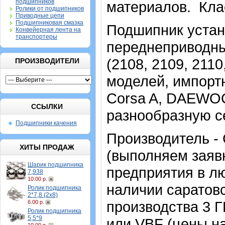
подшипников
материалов.
К
ла
Ролики от подшипников
Приводные цепи
Подшипниковая смазка
Подшипник устан
Конвейерная лента на
транспортеры
переднеприводны
(2108, 2109, 2110
ПРОИЗВОДИТЕЛИ
моделей, импортны
Corsa A, DAEWOO 
ССЫЛКИ
разнообразную с
Подшипники качения
Производитель -
ХИТЫ ПРОДАЖ
(выполняем заявк
Шарик подшипника
предприятия в лю
7,938
10.00 р.
наличии саратов
Ролик подшипника
2*7,8 (2х8)
производства 3 Г
6.00 р.
Ролик подшипника
5,5*9
или VBF (цены на