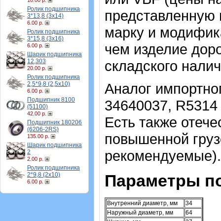
10.00 р.
Ролик подшипника
представленную 
3*13,8 (3х14)
6.00 р.
марку и модифик
Ролик подшипника
3*15,8 (3х16)
чем изделие доро
6.00 р.
Шарик подшипника
12,303
складского налич
20.00 р.
Ролик подшипника
2,5*9,8 (2,5х10)
Аналог импортно
6.00 р.
Подшипник 8100
34640037, R5314 
(51100)
42.00 р.
Есть также отеч
Подшипник 180206
(6206-2RS)
повышенной груз
135.00 р.
Шарик подшипника
рекомендуемые).
2
2.00 р.
Ролик подшипника
2*9,8 (2х10)
Параметры п
6.00 р.
Внутренний диаметр, мм
34
Наружный диаметр, мм
64