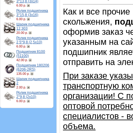
3*13,8 (3х14)
6.00 р.
Как и все прочие
Ролик подшипника
3*15,8 (3х16)
скольжения,
под
6.00 р.
Шарик подшипника
12,303
оформив заказ че
20.00 р.
Ролик подшипника
указанным на сай
2,5*9,8 (2,5х10)
6.00 р.
подшипник являе
Подшипник 8100
(51100)
отправить на эле
42.00 р.
Подшипник 180206
(6206-2RS)
При заказе указ
135.00 р.
Шарик подшипника
транспортную ко
2
2.00 р.
Ролик подшипника
организации!
С п
2*9,8 (2х10)
6.00 р.
оптовой потребн
специалистов - в
объема.