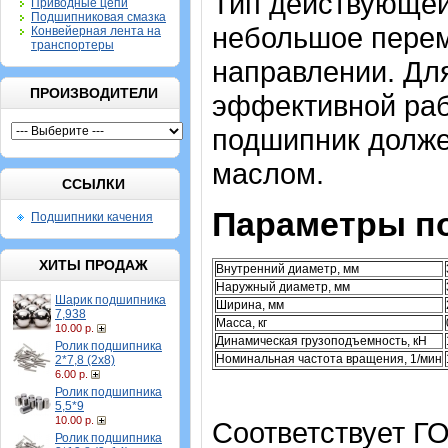
Тип действующей
Приводные цепи
Подшипниковая смазка
небольшое перем
Конвейерная лента на
транспортеры
направлении. Дл
ПРОИЗВОДИТЕЛИ
эффективной раб
подшипник долж
маслом.
ССЫЛКИ
Параметры п
Подшипники качения
ХИТЫ ПРОДАЖ
Внутренний диаметр, мм
Наружный диаметр, мм
Шарик подшипника
Ширина, мм
7,938
Масса, кг
10.00 р.
Динамическая грузоподъемность, кН
Ролик подшипника
Номинальная частота вращения, 1/мин
2*7,8 (2х8)
6.00 р.
Ролик подшипника
5,5*9
10.00 р.
Соответствует ГО
Ролик подшипника