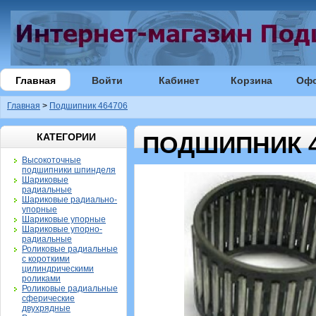
Главная
Войти
Кабинет
Корзина
Оф
Главная
>
Подшипник 464706
КАТЕГОРИИ
ПОДШИПНИК 4
Высокоточные
подшипники шпинделя
Шариковые
радиальные
Шариковые радиально-
упорные
Шариковые упорные
Шариковые упорно-
радиальные
Роликовые радиальные
с короткими
цилиндрическими
роликами
Роликовые радиальные
сферические
двухрядные