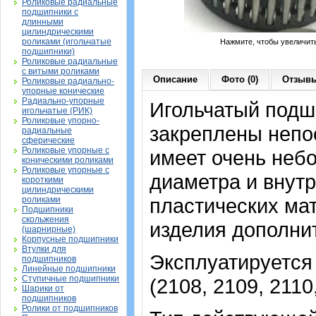
Роликовые радиальные
подшипники с
длинными
цилиндрическими
роликами (игольчатые
Нажмите, чтобы увеличит
подшипники)
Роликовые радиальные
с витыми роликами
Описание
Фото (0)
Отзывы
Роликовые радиально-
упорные конические
Радиально-упорные
Игольчатый подши
игольчатые (РИК)
Роликовые упорно-
закреплены непо
радиальные
сферические
Роликовые упорные с
имеет очень неб
коническими роликами
Роликовые упорные с
диаметра и внутр
короткими
цилиндрическими
пластических мат
роликами
Подшипники
скольжения
изделия дополни
(шарнирные)
Корпусные подшипники
Втулки для
Эксплуатируется
подшипников
Линейные подшипники
Ступичные подшипники
(2108, 2109, 2110
Шарики от
подшипников
Ролики от подшипников