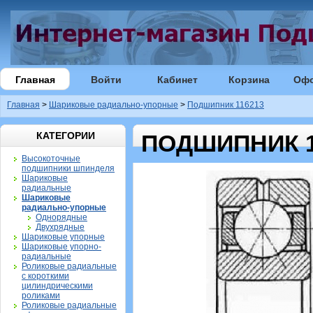
Главная
Войти
Кабинет
Корзина
Оф
Главная
>
Шариковые радиально-упорные
>
Подшипник 116213
КАТЕГОРИИ
ПОДШИПНИК 1
Высокоточные
подшипники шпинделя
Шариковые
радиальные
Шариковые
радиально-упорные
Однорядные
Двухрядные
Шариковые упорные
Шариковые упорно-
радиальные
Роликовые радиальные
с короткими
цилиндрическими
роликами
Роликовые радиальные