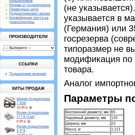
подшипников
(не указывается)
Ролики от подшипников
Приводные цепи
Подшипниковая смазка
указывается в м
Конвейерная лента на
транспортеры
(Германия) или 
госрезерва (сов
ПРОИЗВОДИТЕЛИ
типоразмер не вы
модификация по 
ССЫЛКИ
товара.
Подшипники качения
Аналог импортно
ХИТЫ ПРОДАЖ
Параметры п
Шарик подшипника
7,938
10.00 р.
Внутренний диаметр, мм
65
Ролик подшипника
2*7,8 (2х8)
Наружный диаметр, мм
120
6.00 р.
Ширина, мм
23
Ролик подшипника
Масса, кг
1,121
5,5*9