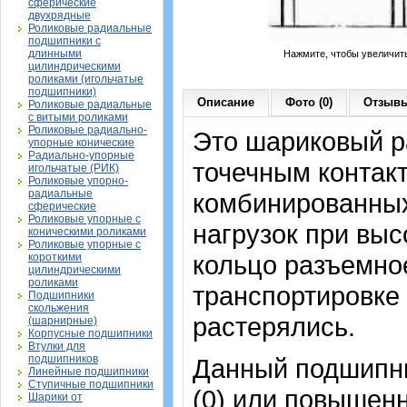
сферические
двухрядные
Роликовые радиальные
подшипники с
длинными
Нажмите, чтобы увеличит
цилиндрическими
роликами (игольчатые
подшипники)
Описание
Фото (0)
Отзывы
Роликовые радиальные
с витыми роликами
Роликовые радиально-
Это шариковый р
упорные конические
Радиально-упорные
точечным контак
игольчатые (РИК)
Роликовые упорно-
радиальные
комбинированных
сферические
Роликовые упорные с
нагрузок при вы
коническими роликами
Роликовые упорные с
кольцо разъемное
короткими
цилиндрическими
роликами
транспортировке
Подшипники
скольжения
растерялись.
(шарнирные)
Корпусные подшипники
Втулки для
подшипников
Данный подшипни
Линейные подшипники
Ступичные подшипники
(0) или повышен
Шарики от