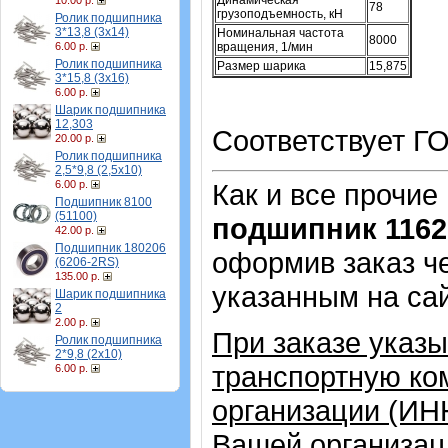
Динамическая
10.00 р.
78
грузоподъемность, кН
Ролик подшипника
3*13,8 (3х14)
Номинальная частота
8000
6.00 р.
вращения, 1/мин
Ролик подшипника
Размер шарика
15,875
3*15,8 (3х16)
6.00 р.
Шарик подшипника
12,303
Соответствует ГО
20.00 р.
Ролик подшипника
2,5*9,8 (2,5х10)
6.00 р.
Как и все прочие
Подшипник 8100
(51100)
подшипник 1162
42.00 р.
Подшипник 180206
оформив заказ че
(6206-2RS)
135.00 р.
указанным на са
Шарик подшипника
2
2.00 р.
При заказе указ
Ролик подшипника
2*9,8 (2х10)
транспортную ко
6.00 р.
организации (ИН
Вашей организац