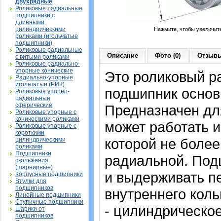
двухрядные
Роликовые радиальные
подшипники с
длинными
цилиндрическими
Нажмите, чтобы увеличит
роликами (игольчатые
подшипники)
Роликовые радиальные
Описание
Фото (0)
Отзывы
с витыми роликами
Роликовые радиально-
упорные конические
Это роликовый р
Радиально-упорные
игольчатые (РИК)
подшипник основ
Роликовые упорно-
радиальные
сферические
Предназначен дл
Роликовые упорные с
коническими роликами
может работать и
Роликовые упорные с
короткими
которой не более
цилиндрическими
роликами
Подшипники
радиальной. Под
скольжения
(шарнирные)
и выдерживать п
Корпусные подшипники
Втулки для
подшипников
внутреннего коль
Линейные подшипники
Ступичные подшипники
- цилиндрическо
Шарики от
подшипников