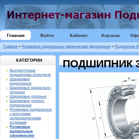
Главная
Войти
Кабинет
Корзина
Оф
Главная
>
Роликовые радиальные сферические двухрядные
>
Подшипник 35
КАТЕГОРИИ
ПОДШИПНИК 35
Высокоточные
подшипники шпинделя
Шариковые
радиальные
Шариковые радиально-
упорные
Шариковые упорные
Шариковые упорно-
радиальные
Роликовые радиальные
с короткими
цилиндрическими
роликами
Роликовые
радиальные
сферические