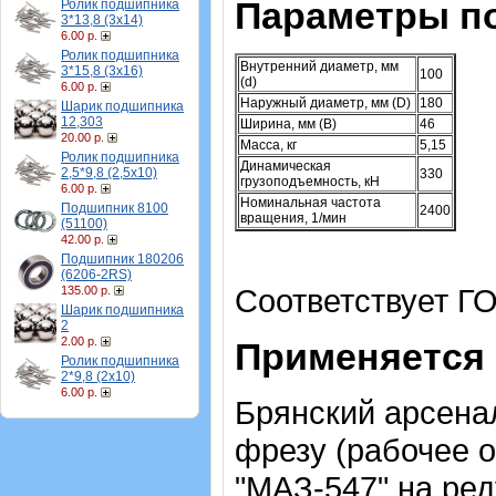
Параметры п
Ролик подшипника
3*13,8 (3х14)
6.00 р.
Ролик подшипника
Внутренний диаметр, мм
3*15,8 (3х16)
100
(d)
6.00 р.
Наружный диаметр, мм (D)
180
Шарик подшипника
12,303
Ширина, мм (B)
46
20.00 р.
Масса, кг
5,15
Ролик подшипника
Динамическая
2,5*9,8 (2,5х10)
330
грузоподъемность, кН
6.00 р.
Номинальная частота
Подшипник 8100
2400
вращения, 1/мин
(51100)
42.00 р.
Подшипник 180206
(6206-2RS)
Соответствует ГО
135.00 р.
Шарик подшипника
2
2.00 р.
Применяется 
Ролик подшипника
2*9,8 (2х10)
6.00 р.
Брянский арсена
фрезу (рабочее 
"МАЗ-547" на ре