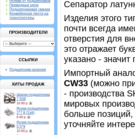
Ролики от подшипников
Сепаратор латун
Приводные цепи
Подшипниковая смазка
Конвейерная лента на
Изделия этого т
транспортеры
почти всегда име
ПРОИЗВОДИТЕЛИ
отверстия для в
это отражает бук
указано - значит 
ССЫЛКИ
Подшипники качения
Импортный аналог
CW33
(можно при
ХИТЫ ПРОДАЖ
- производства 
Шарик подшипника
7,938
мировых производ
10.00 р.
Ролик подшипника
больше позиций, 
2*7,8 (2х8)
6.00 р.
уточняйте интер
Ролик подшипника
5,5*9
10.00 р.