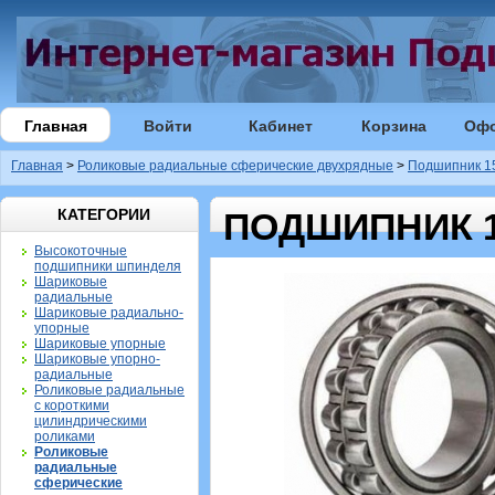
Главная
Войти
Кабинет
Корзина
Оф
Главная
>
Роликовые радиальные сферические двухрядные
>
Подшипник 1
КАТЕГОРИИ
ПОДШИПНИК 1
Высокоточные
подшипники шпинделя
Шариковые
радиальные
Шариковые радиально-
упорные
Шариковые упорные
Шариковые упорно-
радиальные
Роликовые радиальные
с короткими
цилиндрическими
роликами
Роликовые
радиальные
сферические