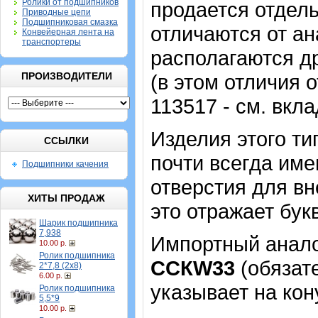
Ролики от подшипников
продается отдель
Приводные цепи
Подшипниковая смазка
отличаются от ан
Конвейерная лента на
транспортеры
располагаются др
ПРОИЗВОДИТЕЛИ
(в этом отличия 
113517 - см. вкл
Изделия этого т
ССЫЛКИ
почти всегда име
Подшипники качения
отверстия для в
ХИТЫ ПРОДАЖ
это отражает бук
Шарик подшипника
7,938
Импортный аналог
10.00 р.
Ролик подшипника
CCКW33
(обязате
2*7,8 (2х8)
6.00 р.
указывает на кон
Ролик подшипника
5,5*9
10.00 р.