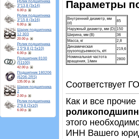
Параметры п
Ролик подшипника
3*13,8 (3х14)
6.00 р.
Ролик подшипника
Внутренний диаметр, мм
3*15,8 (3х16)
85
(d)
6.00 р.
Наружный диаметр, мм (D)
150
Шарик подшипника
12,303
Ширина, мм (B)
36
20.00 р.
Масса, кг
2,8
Ролик подшипника
Динамическая
2,5*9,8 (2,5х10)
219,6
грузоподъемность, кН
6.00 р.
Номинальная частота
Подшипник 8100
2800
вращения, 1/мин
(51100)
42.00 р.
Подшипник 180206
(6206-2RS)
Соответствует ГО
135.00 р.
Шарик подшипника
2
2.00 р.
Как и все прочие
Ролик подшипника
2*9,8 (2х10)
роликоподшипн
6.00 р.
этого необходимо
ИНН Вашего юрид