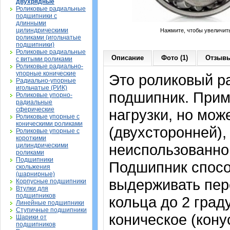
двухрядные
Роликовые радиальные
подшипники с
длинными
цилиндрическими
Нажмите, чтобы увеличит
роликами (игольчатые
подшипники)
Роликовые радиальные
Описание
Фото (1)
Отзывы
с витыми роликами
Роликовые радиально-
упорные конические
Это роликовый р
Радиально-упорные
игольчатые (РИК)
подшипник. Прим
Роликовые упорно-
радиальные
сферические
нагрузки, но мож
Роликовые упорные с
коническими роликами
(двухсторонней),
Роликовые упорные с
короткими
неиспользованно
цилиндрическими
роликами
Подшипники
Подшипник спосо
скольжения
(шарнирные)
выдерживать пер
Корпусные подшипники
Втулки для
подшипников
кольца до 2 град
Линейные подшипники
Ступичные подшипники
коническое (конус
Шарики от
подшипников