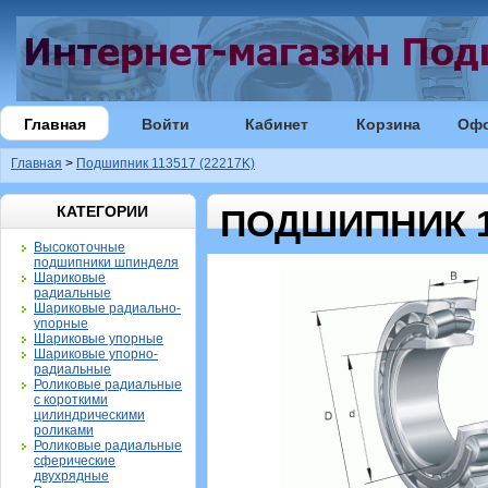
Главная
Войти
Кабинет
Корзина
Оф
Главная
>
Подшипник 113517 (22217K)
КАТЕГОРИИ
ПОДШИПНИК 11
Высокоточные
подшипники шпинделя
Шариковые
радиальные
Шариковые радиально-
упорные
Шариковые упорные
Шариковые упорно-
радиальные
Роликовые радиальные
с короткими
цилиндрическими
роликами
Роликовые радиальные
сферические
двухрядные