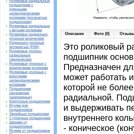
Роликовые радиальные
подшипники с
длинными
цилиндрическими
роликами (игольчатые
Нажмите, чтобы увеличит
подшипники)
Роликовые радиальные
с витыми роликами
Описание
Фото (0)
Отзывы
Роликовые радиально-
упорные конические
Радиально-упорные
Это роликовый р
игольчатые (РИК)
Роликовые упорно-
подшипник основ
радиальные
сферические
Роликовые упорные с
Предназначен дл
коническими роликами
Роликовые упорные с
может работать и
короткими
цилиндрическими
которой не более
роликами
Подшипники
скольжения
радиальной. Под
(шарнирные)
Корпусные подшипники
и выдерживать п
Втулки для
подшипников
Линейные подшипники
внутреннего коль
Ступичные подшипники
Шарики от
- коническое (кон
подшипников
Ролики от подшипников