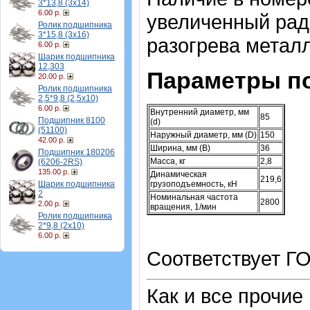
3*13,8 (3х14)
6.00 р.
увеличенный рад
Ролик подшипника
3*15,8 (3х16)
разогрева металл
6.00 р.
Шарик подшипника
12,303
Параметры п
20.00 р.
Ролик подшипника
2,5*9,8 (2,5х10)
6.00 р.
Внутренний диаметр, мм
85
Подшипник 8100
(d)
(51100)
Наружный диаметр, мм (D)
150
42.00 р.
Ширина, мм (B)
36
Подшипник 180206
Масса, кг
2,8
(6206-2RS)
135.00 р.
Динамическая
219,6
Шарик подшипника
грузоподъемность, кН
2
Номинальная частота
2800
2.00 р.
вращения, 1/мин
Ролик подшипника
2*9,8 (2х10)
6.00 р.
Соответствует ГО
Как и все прочие