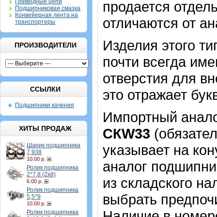
Приводные цепи
продается отдель
Подшипниковая смазка
Конвейерная лента на
отличаются от ан
транспортеры
Изделия этого т
ПРОИЗВОДИТЕЛИ
почти всегда име
отверстия для в
ССЫЛКИ
это отражает бук
Подшипники качения
Импортный аналог
ХИТЫ ПРОДАЖ
CКW33
(обязател
Шарик подшипника
указывает на кон
7,938
10.00 р.
аналог подшипник
Ролик подшипника
2*7,8 (2х8)
из складского на
6.00 р.
Ролик подшипника
выбрать предпоч
5,5*9
10.00 р.
Наличие в номер
Ролик подшипника