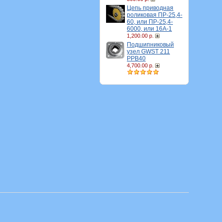
Цепь приводная
роликовая ПР-25,4-
60, или ПР-25,4-
6000, или 16A-1
1,200.00 р.
Подшипниковый
узел GWST 211
PPB40
4,700.00 р.