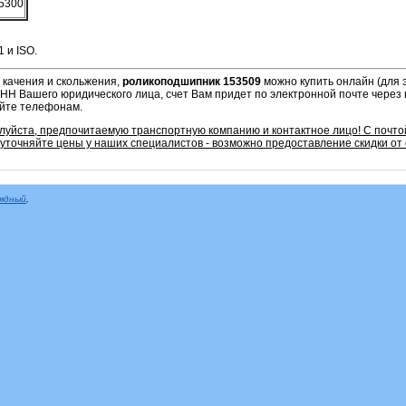
5300
 и ISO.
 качения и скольжения,
роликоподшипник 153509
можно купить онлайн (для 
 ИНН Вашего юридического лица, счет Вам придет по электронной почте через
айте телефонам.
луйста, предпочитаемую транспортную компанию и контактное лицо! С почто
уточняйте цены у наших специалистов - возможно предоставление скидки от
рядный
,