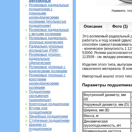
двухрядные
Роликовые радиальные
подшипники с
Нажмите, чт
длинными
цилиндрическими
роликами (игольчатые
подшипники)
Описание
Фото (1)
Роликовые радиальные
с витыми роликами
Это роликовый радиальный д
Роликовые радиально-
работать и под осевой (двух
упорные конические
способен самоустанавливатьс
Радиально-упорные
- коническое (конусность 1:1
игольчатые (РИК)
53000. Ролики располагаются
Роликовые упорно-
113509 - см. вкладку рекоме
радиальные
сферические
Изделия этого типа, выпуска
Роликовые упорные с
смазочного материала. В ном
коническими роликами
Роликовые упорные с
Импортный аналог этого тип
короткими
цилиндрическими
Параметры подшипника
роликами
Подшипники
Внутренний диаметр, мм
скольжения
(d)
(шарнирные)
Корпусные подшипники
Наружный диаметр, мм (D)
Втулки для
Ширина, мм (B)
подшипников
Масса, кг
Линейные подшипники
Ступичные подшипники
Динамическая
Шарики от
грузоподъемность, кН
подшипников
Номинальная частота