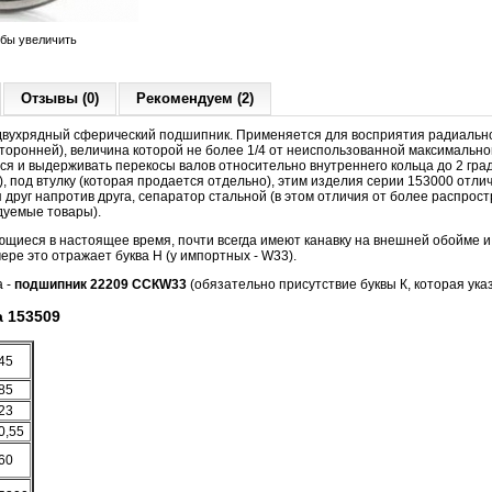
обы увеличить
Отзывы (0)
Рекомендуем (2)
вухрядный сферический подшипник. Применяется для восприятия радиальной
сторонней), величина которой не более 1/4 от неиспользованной максималь
я и выдерживать перекосы валов относительно внутреннего кольца до 2 гра
2), под втулку (которая продается отдельно), этим изделия серии 153000 отл
 друг напротив друга, сепаратор стальной (в этом отличия от более распро
ндуемые товары).
ющиеся в настоящее время, почти всегда имеют канавку на внешней обойме и
ере это отражает буква Н (у импортных - W33).
а -
подшипник 22209 CCКW33
(обязательно присутствие буквы К, которая ука
 153509
45
85
23
0,55
60