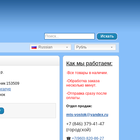
Искать
Russian
Рубль
Как мы работаем:
 р.
-Все товары в наличии.
-Обработка заказа
ик 153509
несколько минут.
гапур
-Отправка сразу после
нок
оплаты.
Отдел продаж:
у
mts-vostok@yandex.ru
+7 (846) 379-41-47
(городской)
☎
+7(960) 820-86-27