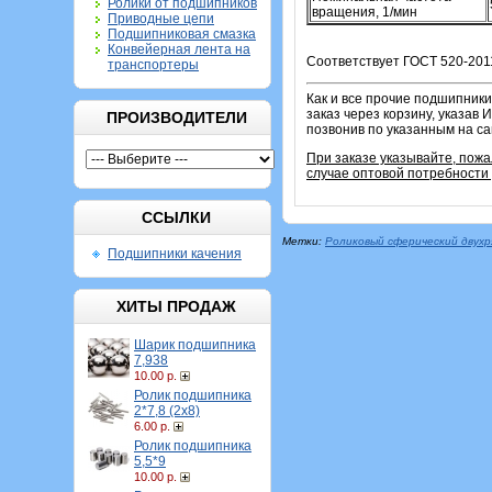
Ролики от подшипников
вращения, 1/мин
Приводные цепи
Подшипниковая смазка
Конвейерная лента на
Соответствует ГОСТ 520-2011
транспортеры
Как и все прочие подшипники
заказ через корзину, указав
ПРОИЗВОДИТЕЛИ
позвонив по указанным на с
При заказе указывайте, пожа
случае оптовой потребности 
ССЫЛКИ
Метки:
Роликовый сферический двух
Подшипники качения
ХИТЫ ПРОДАЖ
Шарик подшипника
7,938
10.00 р.
Ролик подшипника
2*7,8 (2х8)
6.00 р.
Ролик подшипника
5,5*9
10.00 р.