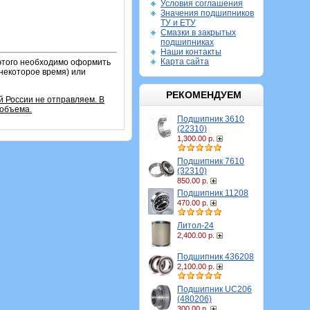
Условия соглашения
Значения подшипников
ТУ и ЕТУ
Смазки в закрытых
подшипниках
Наши контакты
Карта сайта
этого необходимо оформить
 некоторое время) или
РЕКОМЕНДУЕМ
й России не отправляем. В
 объема.
Подшипник 3610
(22310)
1,300.00 р.
Подшипник 7610
(32310)
850.00 р.
Подшипник 11208
470.00 р.
Литол-24
2,400.00 р.
Подшипник 436208
2,100.00 р.
Подшипник UC206
(480206)
300.00 р.