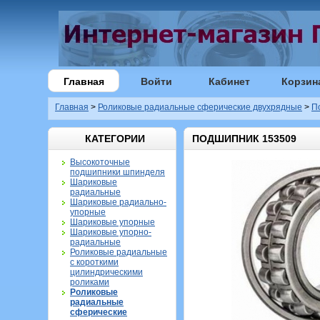
Главная
Войти
Кабинет
Корзин
Главная
>
Роликовые радиальные сферические двухрядные
>
П
КАТЕГОРИИ
ПОДШИПНИК 153509
Высокоточные
подшипники шпинделя
Шариковые
радиальные
Шариковые радиально-
упорные
Шариковые упорные
Шариковые упорно-
радиальные
Роликовые радиальные
с короткими
цилиндрическими
роликами
Роликовые
радиальные
сферические