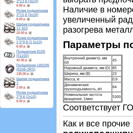
3*13,8 (3х14)
6.00 р.
Наличие в номер
Ролик подшипника
3*15,8 (3х16)
увеличенный рад
6.00 р.
Шарик подшипника
разогрева металл
12,303
20.00 р.
Ролик подшипника
Параметры п
2,5*9,8 (2,5х10)
6.00 р.
Подшипник 8100
(51100)
Внутренний диаметр, мм
42.00 р.
45
(d)
Подшипник 180206
Наружный диаметр, мм (D)
85
(6206-2RS)
Ширина, мм (B)
23
135.00 р.
Шарик подшипника
Масса, кг
0,6
2
Динамическая
64
2.00 р.
грузоподъемность, кН
Ролик подшипника
Номинальная частота
2*9,8 (2х10)
5300
вращения, 1/мин
6.00 р.
Соответствует ГО
Как и все прочие