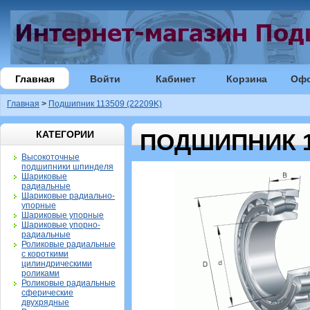
Главная
Войти
Кабинет
Корзина
Оф
Главная
>
Подшипник 113509 (22209K)
КАТЕГОРИИ
ПОДШИПНИК 11
Высокоточные
подшипники шпинделя
Шариковые
радиальные
Шариковые радиально-
упорные
Шариковые упорные
Шариковые упорно-
радиальные
Роликовые радиальные
с короткими
цилиндрическими
роликами
Роликовые радиальные
сферические
двухрядные