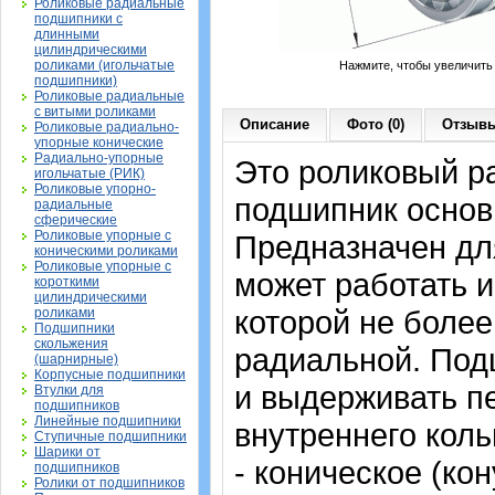
Роликовые радиальные
подшипники с
длинными
цилиндрическими
роликами (игольчатые
Нажмите, чтобы увеличить
подшипники)
Роликовые радиальные
с витыми роликами
Описание
Фото (0)
Отзывы
Роликовые радиально-
упорные конические
Радиально-упорные
Это роликовый р
игольчатые (РИК)
Роликовые упорно-
подшипник основ
радиальные
сферические
Роликовые упорные с
Предназначен дл
коническими роликами
Роликовые упорные с
может работать и
короткими
цилиндрическими
которой не более
роликами
Подшипники
скольжения
радиальной. Под
(шарнирные)
Корпусные подшипники
и выдерживать п
Втулки для
подшипников
Линейные подшипники
внутреннего коль
Ступичные подшипники
Шарики от
- коническое (кон
подшипников
Ролики от подшипников