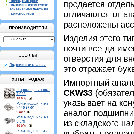
Приводные цепи
продается отдель
Подшипниковая смазка
Конвейерная лента на
отличаются от ан
транспортеры
расположены асс
ПРОИЗВОДИТЕЛИ
Изделия этого т
почти всегда име
ССЫЛКИ
отверстия для в
Подшипники качения
это отражает бук
ХИТЫ ПРОДАЖ
Импортный аналог
Шарик подшипника
CКW33
(обязател
7,938
10.00 р.
указывает на кон
Ролик подшипника
2*7,8 (2х8)
аналог подшипник
6.00 р.
Ролик подшипника
из складского на
5,5*9
10.00 р.
выбрать предпоч
Ролик подшипника